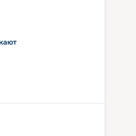
 кают
она
Валенсия
В море
Ливорно
веккья (Рим)
Генуя
Марсель
она