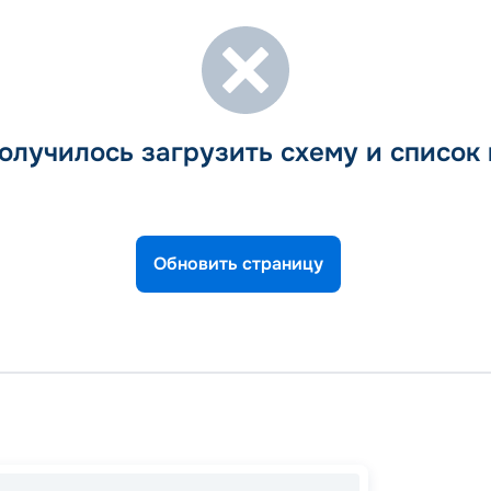
олучилось загрузить схему и список
Обновить страницу
Тарраг
Чивита
Тарраг