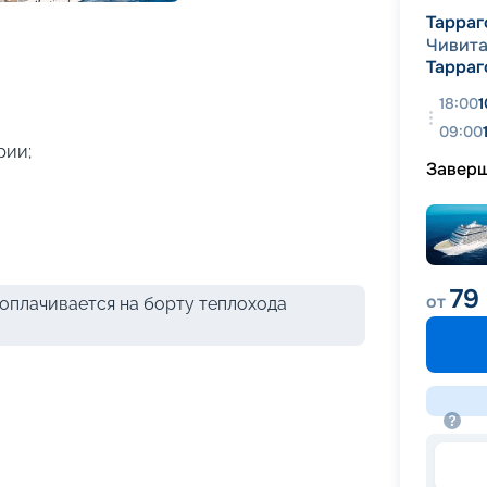
+
38
фотографий
Тарраг
Чивита
Тарраг
18:00
1
09:00
рии;
Завер
79
от
оплачивается на борту теплохода