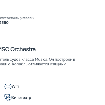
ВМЕСТИМОСТЬ (ЧЕЛОВЕК)
2550
Пишит
SC Orchestra
тель судов класса Musica. Он построен в
овацию. Корабль отличается изящным
и. На борту могут находится до 2 550
Wifi
их;
Кинотеатр