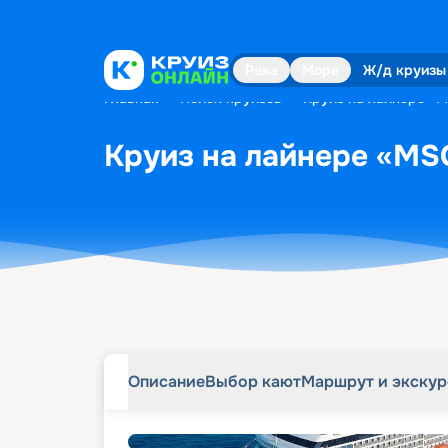
Описание
Выбор кают
Маршрут и экску
Река
Море
Ж/д круизы
Главная
•
Поиск круизов
•
Круиз на лайнере «MS
Круиз на лайнере «MSC
Описание
Выбор кают
Маршрут и экску