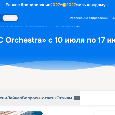
Раннее бронирование
2027
+
2027
миль каждому
рсии
Лайнер
Вопросы-ответы
Отзывы
1
Яхты
Расписание отправлений
А
C Orchestra» с 10 июля по 17 июля 2026 года
 Orchestra» с 10 июля по 17 и
рсии
Лайнер
Вопросы-ответы
Отзывы
1