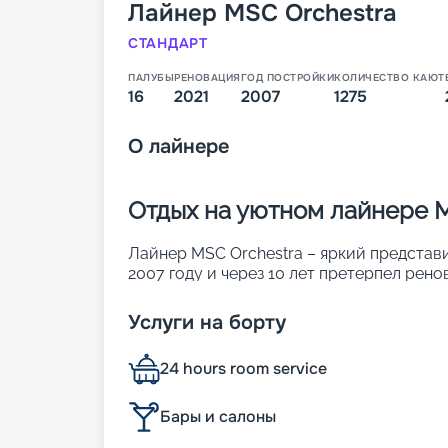
Лайнер
MSC Orchestra
СТАНДАРТ
ПАЛУБЫ
РЕНОВАЦИЯ
ГОД ПОСТРОЙКИ
КОЛИЧЕСТВО КАЮТ
16
2021
2007
1275
О
лайнере
Отдых на уютном лайнере M
Лайнер MSC Orchestra – яркий представи
2007 году и через 10 лет претерпел рен
внешним видом и продуманными дизайнам
человек. Другие характеристики:
Услуги на борту
• ширина – 32 м;
• длина – 294 м;
24 hours room service
• число палуб – 16, из них 13 пассажирск
• водоизмещение – 89,6 тыс. т;
• скорость – 23 узла.
Бары и салоны