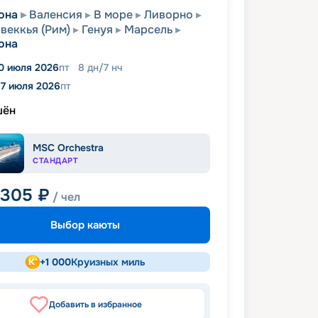
она
Валенсия
В море
Ливорно
веккья (Рим)
Генуя
Марсель
она
0 июля 2026
пт
8
дн
/
7
нч
17 июля 2026
пт
шён
MSC Orchestra
СТАНДАРТ
 305
₽
/ чел
Выбор каюты
+
1 000
Круизных миль
Добавить в избранное