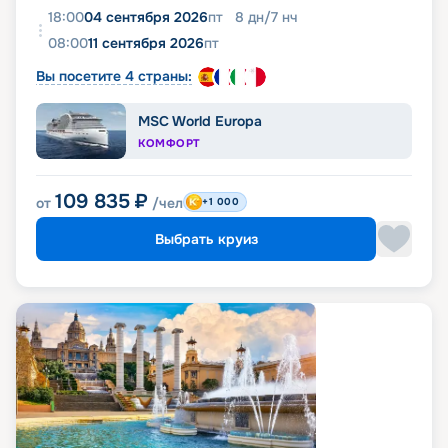
18:00
04 сентября 2026
пт
8
дн
/
7
нч
08:00
11 сентября 2026
пт
Вы посетите 4 страны:
MSC World Europa
КОМФОРТ
109 835
₽
от
/чел
+1 000
Выбрать круиз