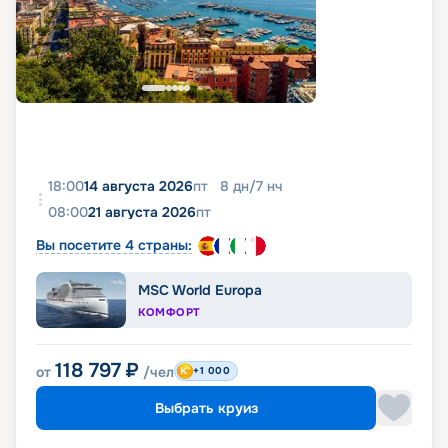
18:00
14 августа 2026
пт
8
дн
/
7
нч
08:00
21 августа 2026
пт
Вы посетите 4 страны:
MSC World Europa
КОМФОРТ
118 797
₽
от
/чел
+1 000
Выбрать круиз