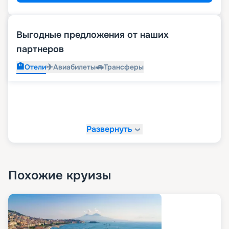
Выгодные предложения от наших
партнеров
🏨
✈️
🚗
Отели
Авиабилеты
Трансферы
Развернуть
Похожие круизы