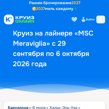
Раннее бронирование
2027
2027
миль каждому
Описание
Выбор кают
Маршрут и экск
Войти
Круиз на лайнере «MSC
Meraviglia» с 29
сентября по 6 октября
2026 года
Барселона
В море
Хальк-Эль-Уэд