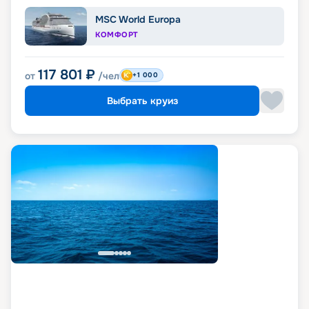
MSC World Europa
КОМФОРТ
117 801
₽
от
/чел
+1 000
Выбрать круиз