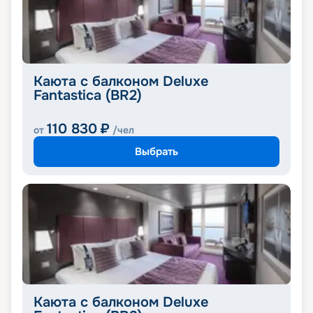
Каюта с балконом Deluxe
Fantastica (BR2)
110 830
₽
от
/чел
Выбрать
Каюта с балконом Deluxe