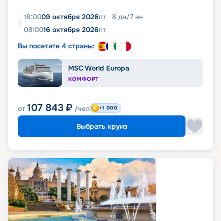
18:00
09 октября 2026
пт
8
дн
/
7
нч
08:00
16 октября 2026
пт
Вы посетите 4 страны:
MSC World Europa
КОМФОРТ
107 843
₽
от
/чел
+1 000
Выбрать круиз