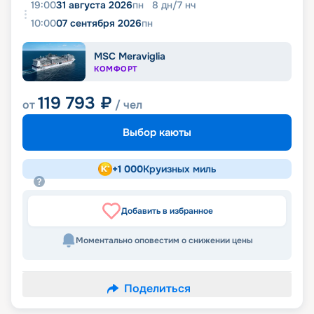
19:00
31 августа 2026
пн
8
дн
/
7
нч
10:00
07 сентября 2026
пн
MSC Meraviglia
КОМФОРТ
119 793
₽
от
/ чел
Выбор каюты
+
1 000
Круизных миль
Добавить в избранное
Моментально оповестим о снижении цены
Поделиться