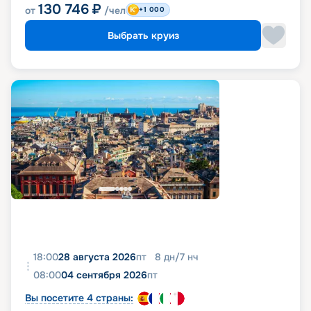
130 746
₽
от
/чел
+1 000
Выбрать круиз
18:00
28 августа 2026
пт
8
дн
/
7
нч
08:00
04 сентября 2026
пт
Вы посетите 4 страны: