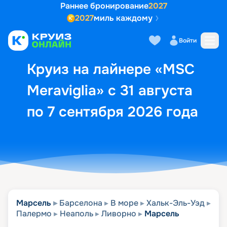
Раннее бронирование
2027
2027
миль каждому
Описание
Выбор кают
Маршрут и экск
Войти
Круиз на лайнере «MSC
Meraviglia» с 31 августа
по 7 сентября 2026 года
Марсель
Барселона
В море
Хальк-Эль-Уэд
Палермо
Неаполь
Ливорно
Марсель