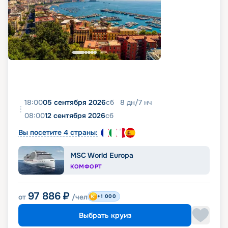
18:00
05 сентября 2026
сб
8
дн
/
7
нч
08:00
12 сентября 2026
сб
Вы посетите 4 страны:
MSC World Europa
КОМФОРТ
97 886
₽
от
/чел
+1 000
Выбрать круиз