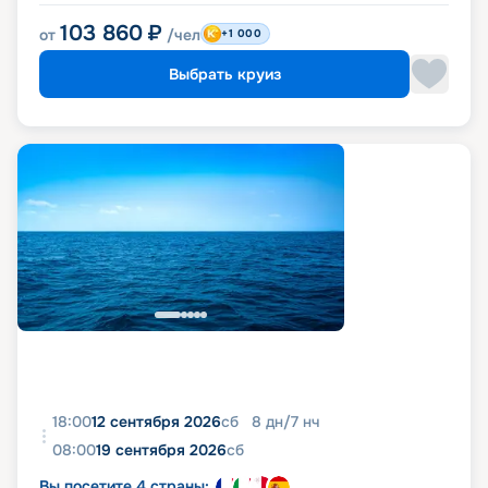
103 860
₽
от
/чел
+1 000
Выбрать круиз
18:00
12 сентября 2026
сб
8
дн
/
7
нч
08:00
19 сентября 2026
сб
Вы посетите 4 страны: