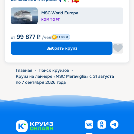
MSC World Europa
КОМФОРТ
99 877
₽
от
/чел
+1 000
Выбрать круиз
Главная
•
Поиск круизов
•
Круиз на лайнере «MSC Meraviglia» с 31 августа
по 7 сентября 2026 года