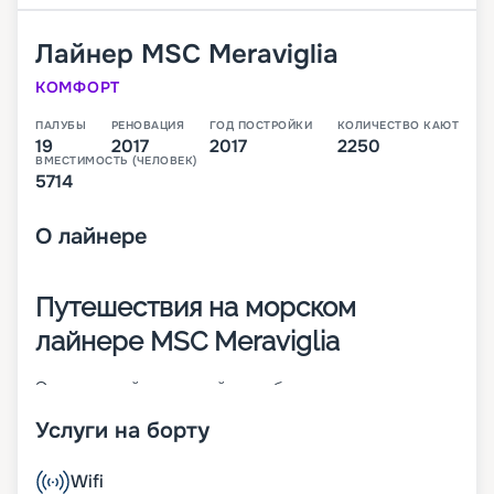
Лайнер
MSC Meraviglia
КОМФОРТ
ПАЛУБЫ
РЕНОВАЦИЯ
ГОД ПОСТРОЙКИ
КОЛИЧЕСТВО КАЮТ
19
2017
2017
2250
ВМЕСТИМОСТЬ (ЧЕЛОВЕК)
5714
О
лайнере
Путешествия на морском
лайнере MSC Meraviglia
Это главный круизный корабль нового класса
MSC Vista Project. Судно с 19 палубами спущено
Услуги на борту
на воду в 2017 году. При его создании большое
внимание уделялось цифровизации. Значимые
параметры судна:
Wifi