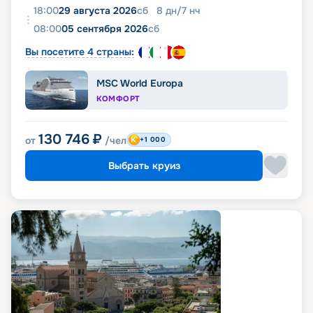
18:00
29 августа 2026
сб
8
дн
/
7
нч
08:00
05 сентября 2026
сб
Вы посетите 4 страны:
MSC World Europa
КОМФОРТ
130 746
₽
от
/чел
+1 000
Выбрать круиз