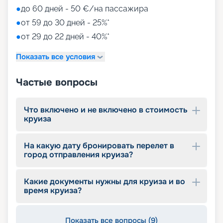
библиотека, аэротруба, казино, дискотеки. Но
●
до 60 дней - 50 €/на пассажира
самые яркие впечатления остаются от
увлекательных экскурсий в интереснейших
●
от 59 до 30 дней - 25%*
городах американского побережья. Для детей
●
от 29 до 22 дней - 40%*
оборудованы разновозрастные клубы и игровые
зоны
Показать все условия
Путешествуйте с
Частые вопросы
«Круиз.онлайн»
Маршруты MSC Meraviglia в 2026 - 2027 годах
Что включено и не включено в стоимость
круиза
пролегают у берегов Америки. На нашем сайте
собрана вся информация, чтобы вы могли
выбрать и купить путевку онлайн, – расписание
На какую дату бронировать перелет в
круизов, схемы палуб, цены на путевки,
город отправления круиза?
описание кают, фото интерьеров. Опытные
специалисты компании с удовольствием
помогут вам подобрать оптимальный вариант,
Какие документы нужны для круиза и во
оформить документы, будут оказывать
время круиза?
информационную поддержку до конца круиза.
Почувствуйте себя Колумбом и откройте свою
Америку!
Показать все вопросы (9)