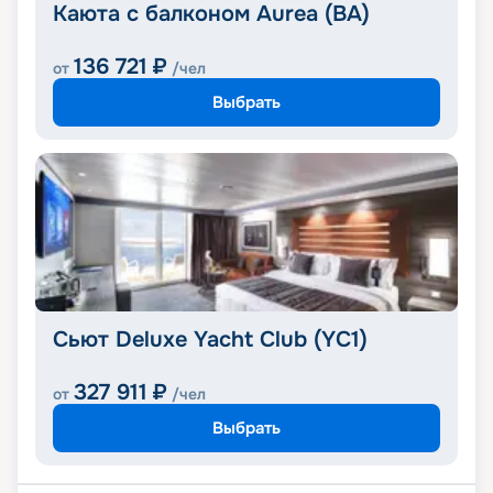
Каюта с балконом Aurea (BA)
136 721
₽
от
/чел
Выбрать
Сьют Deluxe Yacht Club (YC1)
327 911
₽
от
/чел
Выбрать