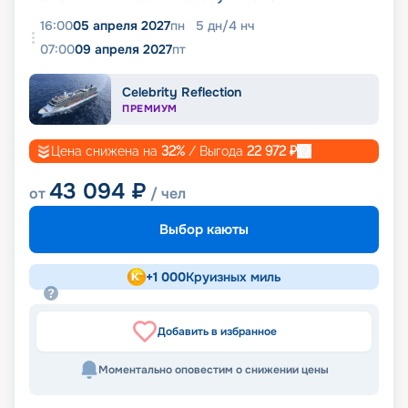
16:00
05 апреля 2027
пн
5
дн
/
4
нч
07:00
09 апреля 2027
пт
Celebrity Reflection
ПРЕМИУМ
Цена снижена на
32
%
/ Выгода
22 972
₽
43 094
₽
от
/ чел
Выбор каюты
+
1 000
Круизных миль
Добавить в избранное
Моментально оповестим о снижении цены