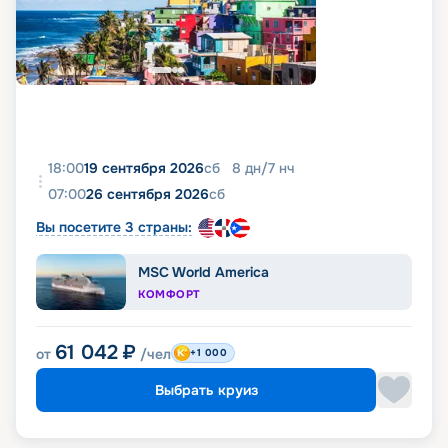
18:00
19 сентября 2026
сб
8
дн
/
7
нч
07:00
26 сентября 2026
сб
Вы посетите 3 страны:
MSC World America
КОМФОРТ
61 042
₽
от
/чел
+1 000
Выбрать круиз