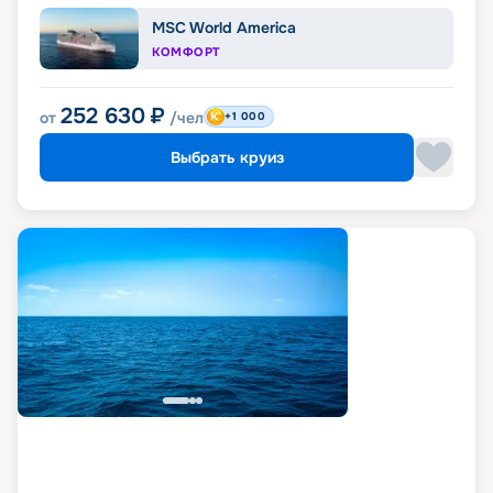
MSC World America
КОМФОРТ
252 630
₽
от
/чел
+1 000
Выбрать круиз