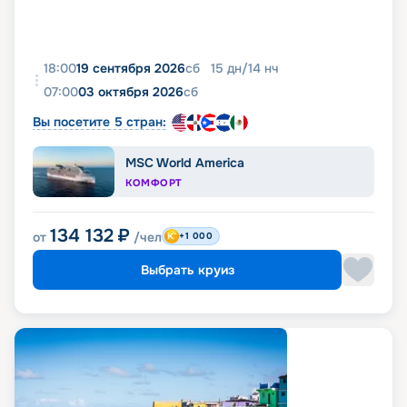
18:00
19 сентября 2026
сб
15
дн
/
14
нч
07:00
03 октября 2026
сб
Вы посетите 5 стран:
MSC World America
КОМФОРТ
134 132
₽
от
/чел
+1 000
Выбрать круиз