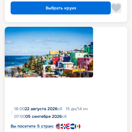
проходить по традиционной схеме, включающей
Выбрать круиз
бассейн Карибского моря. При желании купить
тур на роскошном судне премиум-сегмента
пользуйтесь функционалом сервиса
бронирования круизов «Круиз.онлайн». Здесь вы
сможете приобрести путевку по выгодной цене,
получив всю необходимую информацию о судне
и самой поездке. Мы постарались собрать
максимальное количество сведений, включая
фото, реальные отзывы пассажиров, подробные
характеристики кают и палуб. Вся эта
информация доступна на этой же странице.
18:00
22 августа 2026
сб
15
дн
/
14
нч
07:00
05 сентября 2026
сб
Вы посетите 5 стран: