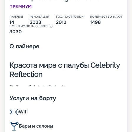
ПРЕМИУМ
ПАЛУБЫ
РЕНОВАЦИЯ
ГОД ПОСТРОЙКИ
КОЛИЧЕСТВО КАЮТ
14
2023
2012
1498
ВМЕСТИМОСТЬ (ЧЕЛОВЕК)
3030
О
лайнере
Красота мира с палубы Celebrity
Reflection
Лайнер Celebrity Reflection относится к классу
Solstice и был построен в 2012 году. В 2018 году
Услуги на борту
судно прошло реновацию. Водоизмещение
корабля – 126 000 тонн. Судно имеет 15 палуб и
способно развить максимальную скорость 24
Wifi
узла. На борту туристов ждет:
• уникальные стеклянные лифты, которые
Бары и салоны
обеспечивают панорамный вид на океан;