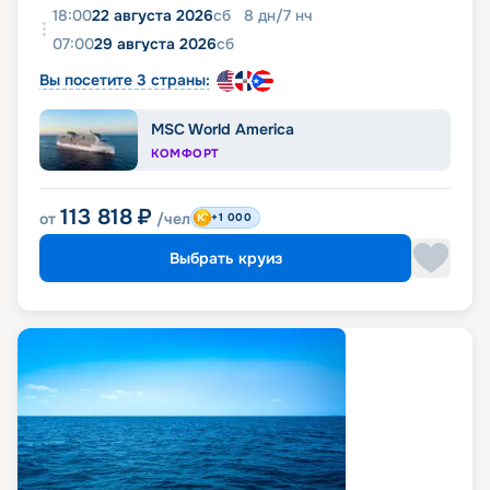
18:00
22 августа 2026
сб
8
дн
/
7
нч
07:00
29 августа 2026
сб
Вы посетите 3 страны:
MSC World America
КОМФОРТ
113 818
₽
от
/чел
+1 000
Выбрать круиз