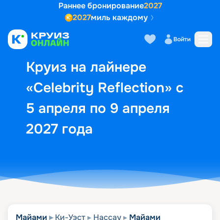
Раннее бронирование
2027
2027
миль каждому
Описание
Выбор кают
Маршрут и экск
Войти
Круиз на лайнере
«Celebrity Reflection» с
5 апреля по 9 апреля
2027 года
Майами
Ки-Уэст
Нассау
Майами