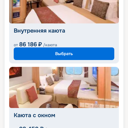
Внутренняя каюта
86 186
₽
от
/каюта
Выбрать
Каюта с окном