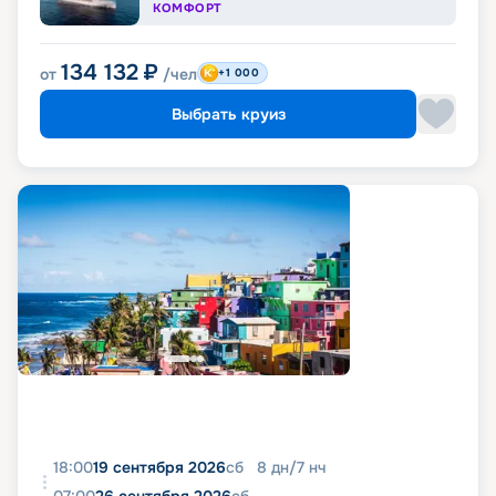
КОМФОРТ
134 132
₽
от
/чел
+1 000
Выбрать круиз
18:00
19 сентября 2026
сб
8
дн
/
7
нч