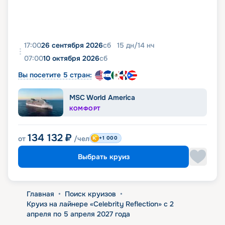
17:00
26 сентября 2026
сб
15
дн
/
14
нч
07:00
10 октября 2026
сб
Вы посетите 5 стран:
MSC World America
КОМФОРТ
134 132
₽
от
/чел
+1 000
Выбрать круиз
Главная
•
Поиск круизов
•
Круиз на лайнере «Celebrity Reflection» с 2
апреля по 5 апреля 2027 года