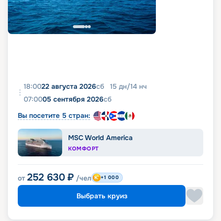
фото, реальные отзывы пассажиров, подробные
характеристики кают и палуб. Вся эта
информация доступна на этой же странице.
18:00
22 августа 2026
сб
15
дн
/
14
нч
07:00
05 сентября 2026
сб
Вы посетите 5 стран:
MSC World America
КОМФОРТ
252 630
₽
от
/чел
+1 000
Выбрать круиз