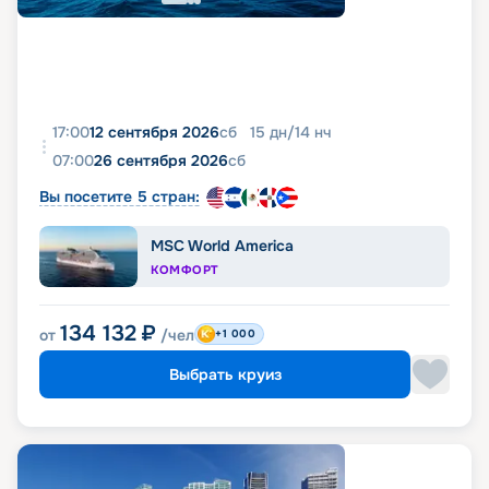
17:00
12 сентября 2026
сб
15
дн
/
14
нч
07:00
26 сентября 2026
сб
Вы посетите 5 стран:
MSC World America
КОМФОРТ
134 132
₽
от
/чел
+1 000
Выбрать круиз