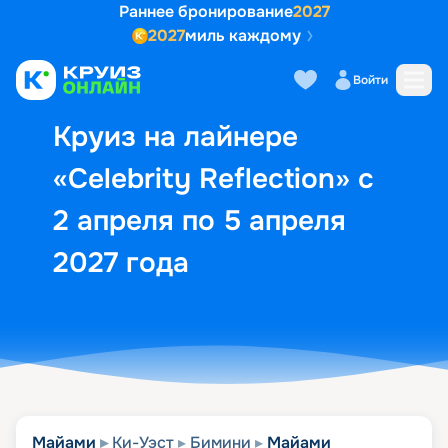
Раннее бронирование
2027
2027
миль каждому
Описание
Выбор кают
Маршрут и экск
Войти
Круиз на лайнере
«Celebrity Reflection» с
2 апреля по 5 апреля
2027 года
Майами
Ки-Уэст
Бимини
Майами