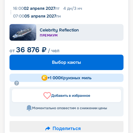
16:00
02 апреля 2027
пт
4
дн
/
3
нч
07:00
05 апреля 2027
пн
Celebrity Reflection
ПРЕМИУМ
36 876
₽
от
/ чел
Выбор каюты
+
1 000
Круизных миль
Добавить в избранное
Моментально оповестим о снижении цены
Поделиться