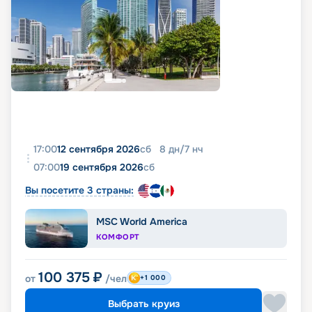
17:00
12 сентября 2026
сб
8
дн
/
7
нч
07:00
19 сентября 2026
сб
Вы посетите 3 страны:
MSC World America
КОМФОРТ
100 375
₽
от
/чел
+1 000
Выбрать круиз