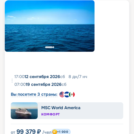
17:00
12 сентября 2026
сб
8
дн
/
7
нч
07:00
19 сентября 2026
сб
Вы посетите 3 страны:
MSC World America
КОМФОРТ
99 379
₽
от
/чел
+1 000