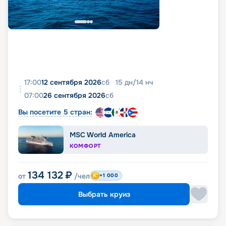
17:00
12 сентября 2026
сб
15
дн
/
14
нч
07:00
26 сентября 2026
сб
Вы посетите 5 стран:
MSC World America
КОМФОРТ
134 132
₽
от
/чел
+1 000
Выбрать круиз