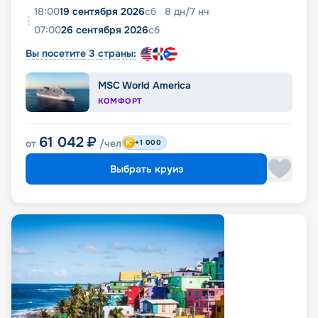
18:00
19 сентября 2026
сб
8
дн
/
7
нч
07:00
26 сентября 2026
сб
Вы посетите 3 страны:
MSC World America
КОМФОРТ
61 042
₽
от
/чел
+1 000
Выбрать круиз