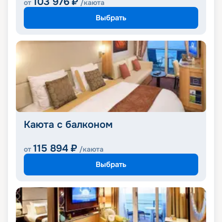
103 976
₽
от
/каюта
Выбрать
Каюта с балконом
115 894
₽
от
/каюта
Выбрать