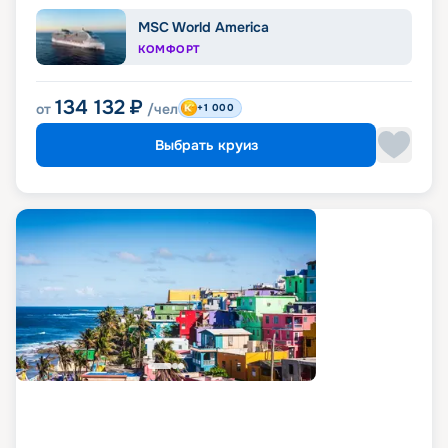
MSC World America
КОМФОРТ
134 132
₽
от
/чел
+1 000
Выбрать круиз