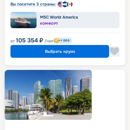
Вы посетите 3 страны:
MSC World America
КОМФОРТ
105 354
₽
от
/чел
+1 000
Выбрать круиз