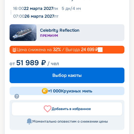
16:00
22 марта 2027
пн
5
дн
/
4
нч
07:00
26 марта 2027
пт
Celebrity Reflection
ПРЕМИУМ
Цена снижена на
32
%
/ Выгода
24 699
₽
51 989
₽
от
/ чел
Выбор каюты
+
1 000
Круизных миль
Добавить в избранное
Моментально оповестим о снижении цены