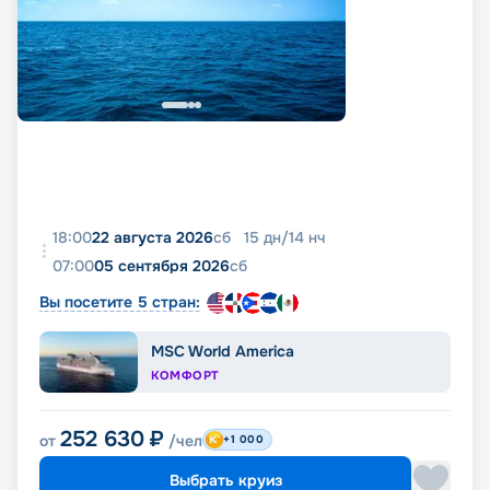
и самой поездке. Мы постарались собрать
максимальное количество сведений, включая
фото, реальные отзывы пассажиров, подробные
характеристики кают и палуб. Вся эта
информация доступна на этой же странице.
18:00
22 августа 2026
сб
15
дн
/
14
нч
07:00
05 сентября 2026
сб
Вы посетите 5 стран:
MSC World America
КОМФОРТ
252 630
₽
от
/чел
+1 000
Выбрать круиз