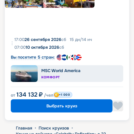
17:00
26 сентября 2026
сб
15
дн
/
14
нч
07:00
10 октября 2026
сб
Вы посетите 5 стран:
MSC World America
КОМФОРТ
134 132
₽
от
/чел
+1 000
Выбрать круиз
Главная
•
Поиск круизов
•
Круиз на лайнере «Celebrity Reflection» с 22