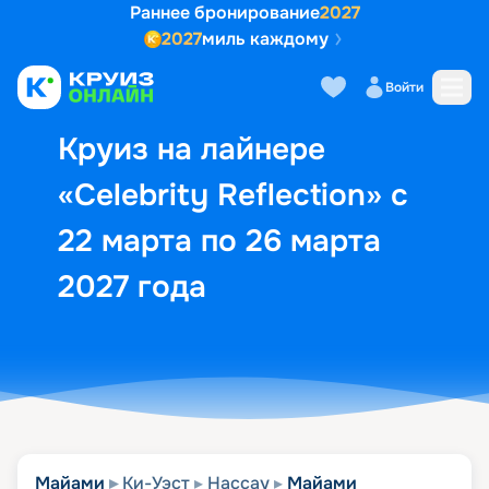
Раннее бронирование
2027
2027
миль каждому
Описание
Выбор кают
Маршрут и экск
Войти
Круиз на лайнере
«Celebrity Reflection» с
22 марта по 26 марта
2027 года
Майами
Ки-Уэст
Нассау
Майами