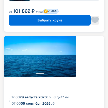
101 869
₽
от
/чел
+1 000
Выбрать круиз
17:00
29 августа 2026
сб
8
дн
/
7
нч
07:00
05 сентября 2026
сб