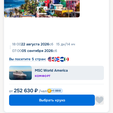
фото, реальные отзывы пассажиров, подробные
характеристики кают и палуб. Вся эта
информация доступна на этой же странице.
18:00
22 августа 2026
сб
15
дн
/
14
нч
07:00
05 сентября 2026
сб
Вы посетите 5 стран:
MSC World America
КОМФОРТ
252 630
₽
от
/чел
+1 000
Выбрать круиз