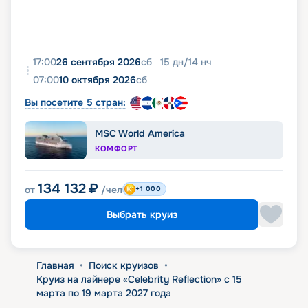
17:00
26 сентября 2026
сб
15
дн
/
14
нч
07:00
10 октября 2026
сб
Вы посетите 5 стран:
MSC World America
КОМФОРТ
134 132
₽
от
/чел
+1 000
Выбрать круиз
Главная
•
Поиск круизов
•
Круиз на лайнере «Celebrity Reflection» с 15
марта по 19 марта 2027 года