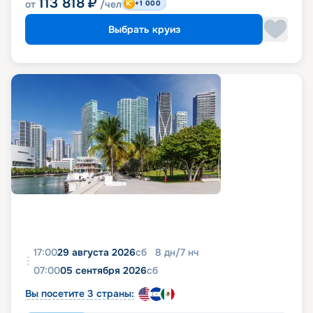
113 818
₽
от
/чел
+1 000
Выбрать круиз
17:00
29 августа 2026
сб
8
дн
/
7
нч
07:00
05 сентября 2026
сб
Вы посетите 3 страны: