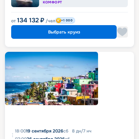
КОМФОРТ
134 132
₽
от
/чел
+1 000
Выбрать круиз
18:00
19 сентября 2026
сб
8
дн
/
7
нч