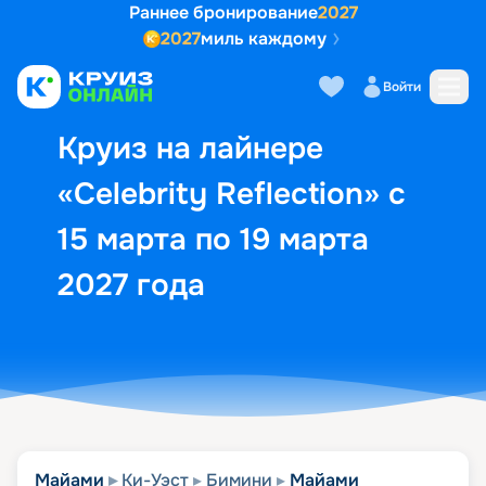
Раннее бронирование
2027
2027
миль каждому
Описание
Выбор кают
Маршрут и экск
Войти
Круиз на лайнере
«Celebrity Reflection» с
15 марта по 19 марта
2027 года
Майами
Ки-Уэст
Бимини
Майами