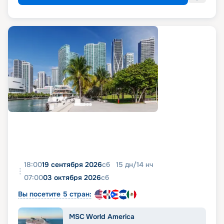
18:00
19 сентября 2026
сб
15
дн
/
14
нч
07:00
03 октября 2026
сб
Вы посетите 5 стран:
MSC World America