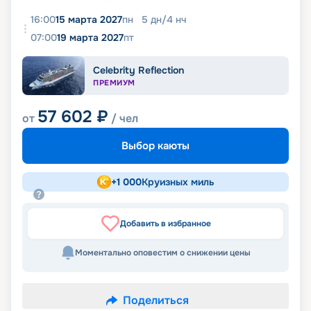
16:00
15 марта 2027
пн
5
дн
/
4
нч
07:00
19 марта 2027
пт
Celebrity Reflection
ПРЕМИУМ
57 602
₽
от
/ чел
Выбор каюты
+
1 000
Круизных миль
Добавить в избранное
Моментально оповестим о снижении цены
Поделиться