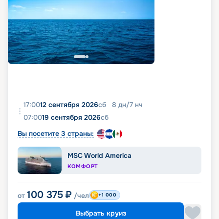
17:00
12 сентября 2026
сб
8
дн
/
7
нч
07:00
19 сентября 2026
сб
Вы посетите 3 страны:
MSC World America
КОМФОРТ
100 375
₽
от
/чел
+1 000
Выбрать круиз