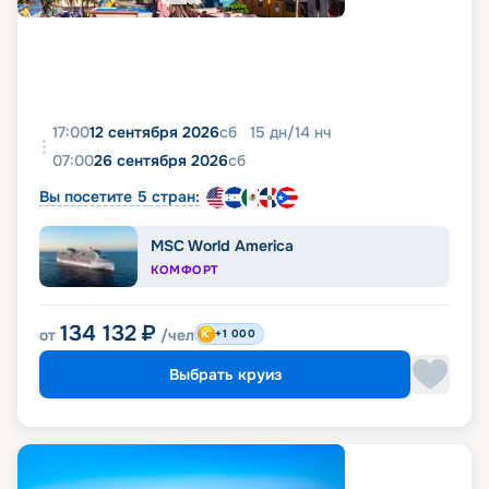
17:00
12 сентября 2026
сб
15
дн
/
14
нч
07:00
26 сентября 2026
сб
Вы посетите 5 стран:
MSC World America
КОМФОРТ
134 132
₽
от
/чел
+1 000
Выбрать круиз