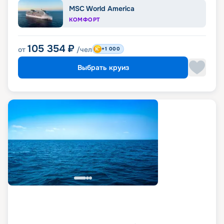
MSC World America
КОМФОРТ
105 354
₽
от
/чел
+1 000
Выбрать круиз