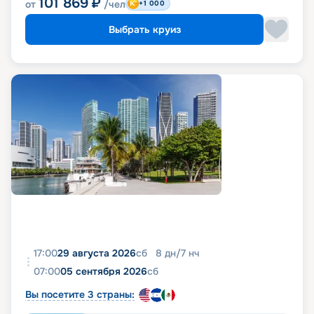
101 869
₽
от
/чел
+1 000
Выбрать круиз
17:00
29 августа 2026
сб
8
дн
/
7
нч
07:00
05 сентября 2026
сб
Вы посетите 3 страны: