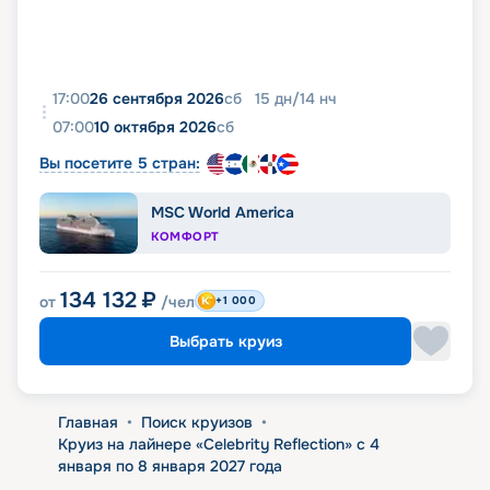
17:00
26 сентября 2026
сб
15
дн
/
14
нч
07:00
10 октября 2026
сб
Вы посетите 5 стран:
MSC World America
КОМФОРТ
134 132
₽
от
/чел
+1 000
Выбрать круиз
Главная
•
Поиск круизов
•
Круиз на лайнере «Celebrity Reflection» с 4
января по 8 января 2027 года