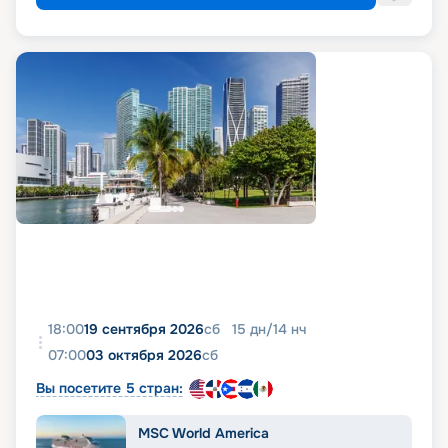
18:00
19 сентября 2026
сб
15
дн
/
14
нч
07:00
03 октября 2026
сб
Вы посетите 5 стран:
MSC World America