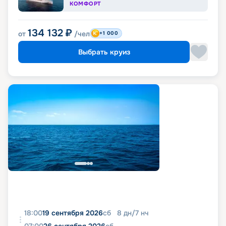
КОМФОРТ
134 132
₽
от
/чел
+1 000
Выбрать круиз
18:00
19 сентября 2026
сб
8
дн
/
7
нч