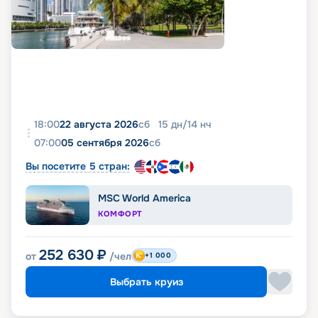
фото, реальные отзывы пассажиров, подробные
характеристики кают и палуб. Вся эта
информация доступна на этой же странице.
18:00
22 августа 2026
сб
15
дн
/
14
нч
07:00
05 сентября 2026
сб
Вы посетите 5 стран:
MSC World America
КОМФОРТ
252 630
₽
от
/чел
+1 000
Выбрать круиз