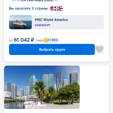
07:00
26 сентября 2026
сб
Вы посетите 3 страны:
MSC World America
КОМФОРТ
61 042
₽
от
/чел
+1 000
Выбрать круиз