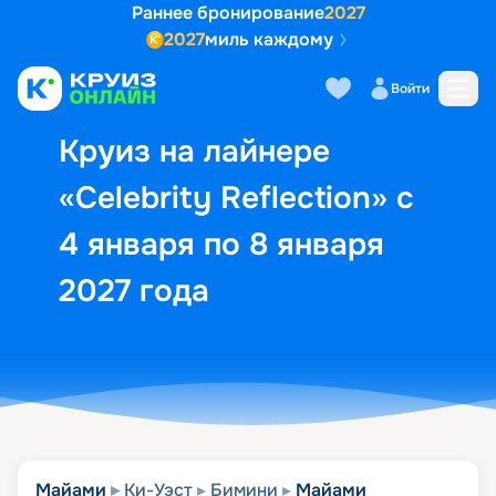
Раннее бронирование
2027
2027
миль каждому
Описание
Выбор кают
Маршрут и экск
Войти
Круиз на лайнере
«Celebrity Reflection» с
4 января по 8 января
2027 года
Майами
Ки-Уэст
Бимини
Майами