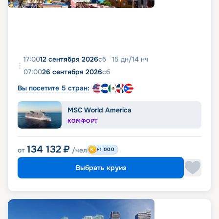
17:00
12 сентября 2026
сб
15
дн
/
14
нч
07:00
26 сентября 2026
сб
Вы посетите 5 стран:
MSC World America
КОМФОРТ
134 132
₽
от
/чел
+1 000
Выбрать круиз