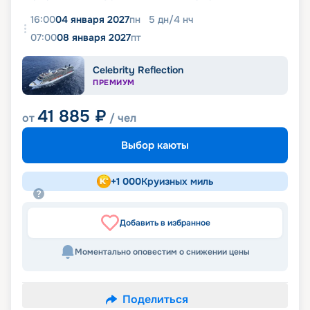
16:00
04 января 2027
пн
5
дн
/
4
нч
07:00
08 января 2027
пт
Celebrity Reflection
ПРЕМИУМ
41 885
₽
от
/ чел
Выбор каюты
+
1 000
Круизных миль
Добавить в избранное
Моментально оповестим о снижении цены
Поделиться