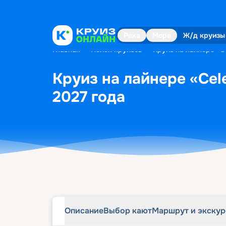
Описание
Выбор кают
Маршрут и экску
Река
Море
Ж/д круизы
Главная
•
Поиск круизов
•
Круиз на лайнере «Ce
Круиз на лайнере «Cele
2027 года
Описание
Выбор кают
Маршрут и экску