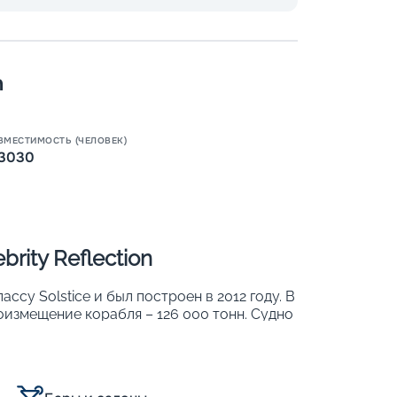
n
Пишит
ВМЕСТИМОСТЬ (ЧЕЛОВЕК)
3030
rity Reflection
лассу Solstice и был построен в 2012 году. В
оизмещение корабля – 126 000 тонн. Судно
имальную скорость 24 узла. На борту
е обеспечивают панорамный вид на океан;