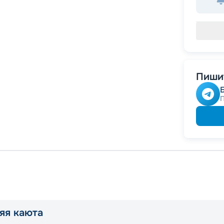
Пишит
яя каюта