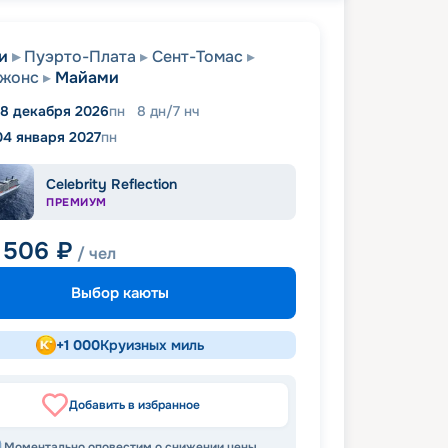
и
Пуэрто-Плата
Сент-Томас
Джонс
Майами
8 декабря 2026
пн
8
дн
/
7
нч
04 января 2027
пн
Celebrity Reflection
ПРЕМИУМ
 506
₽
/ чел
Выбор каюты
+
1 000
Круизных миль
Добавить в избранное
Моментально оповестим о снижении цены