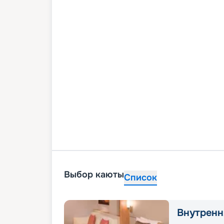
Выбор каюты
Список
Внутренн