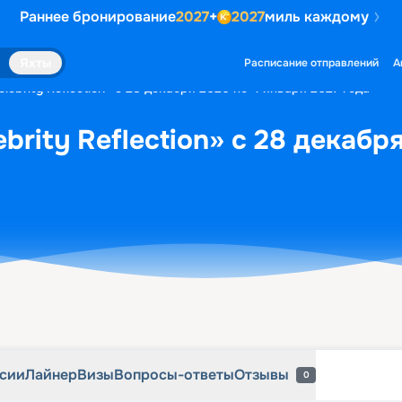
Раннее бронирование
2027
+
2027
миль каждому
рсии
Лайнер
Визы
Вопросы-ответы
Отзывы
0
Яхты
Расписание отправлений
А
lebrity Reflection» с 28 декабря 2026 по 4 января 2027 года
brity Reflection» с 28 декабр
рсии
Лайнер
Визы
Вопросы-ответы
Отзывы
0