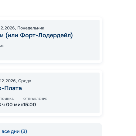
Майам
Сент-
16:00
2
12.2026
,
Понедельник
и (или Форт-Лодердейл)
07:00
ИЕ
99
от
.12.2026
,
Среда
о-Плата
СТОЯНКА
ОТПРАВЛЕНИЕ
8 ч 00 мин
15:00
все дни (3)