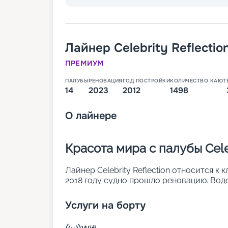
Лайнер
Celebrity Reflectio
ПРЕМИУМ
ПАЛУБЫ
РЕНОВАЦИЯ
ГОД ПОСТРОЙКИ
КОЛИЧЕСТВО КАЮТ
14
2023
2012
1498
О
лайнере
Красота мира с палубы Celeb
Лайнер Celebrity Reflection относится к к
2018 году судно прошло реновацию. Вод
имеет 15 палуб и способно развить макс
туристов ждет:
Услуги на борту
• уникальные стеклянные лифты, которы
• открытые бассейны с лежаками;