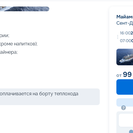
+
10
фотографий
Майам
Сент-
16:00
2
рии;
07:00
кроме напитков);
айнера;
99
от
оплачивается на борту теплохода