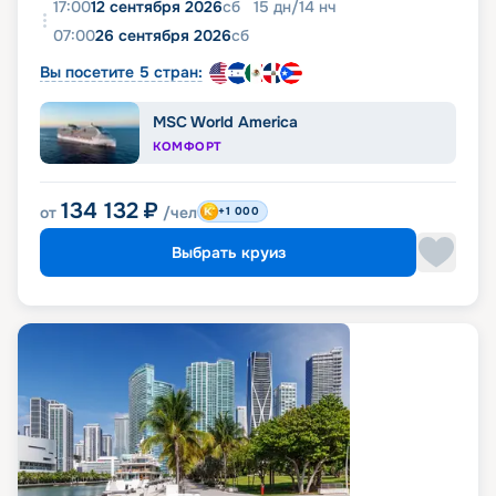
17:00
12 сентября 2026
сб
15
дн
/
14
нч
07:00
26 сентября 2026
сб
Вы посетите 5 стран:
MSC World America
КОМФОРТ
134 132
₽
от
/чел
+1 000
Выбрать круиз