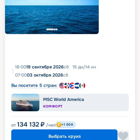
18:00
19 сентября 2026
сб
15
дн
/
14
нч
07:00
03 октября 2026
сб
Вы посетите 5 стран:
MSC World America
КОМФОРТ
134 132
₽
от
/чел
+1 000
Выбрать круиз