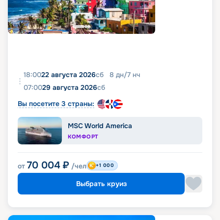
фото, реальные отзывы пассажиров, подробные
характеристики кают и палуб. Вся эта
информация доступна на этой же странице.
18:00
22 августа 2026
сб
8
дн
/
7
нч
07:00
29 августа 2026
сб
Вы посетите 3 страны:
MSC World America
КОМФОРТ
70 004
₽
от
/чел
+1 000
Выбрать круиз