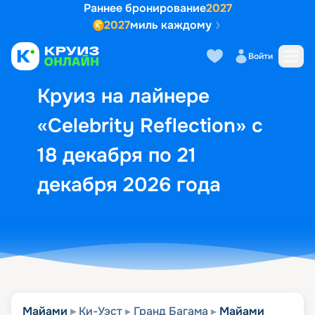
Раннее бронирование
2027
2027
миль каждому
Описание
Выбор кают
Маршрут и экск
Войти
Круиз на лайнере
«Celebrity Reflection» с
18 декабря по 21
декабря 2026 года
Майами
Ки-Уэст
Гранд Багама
Майами