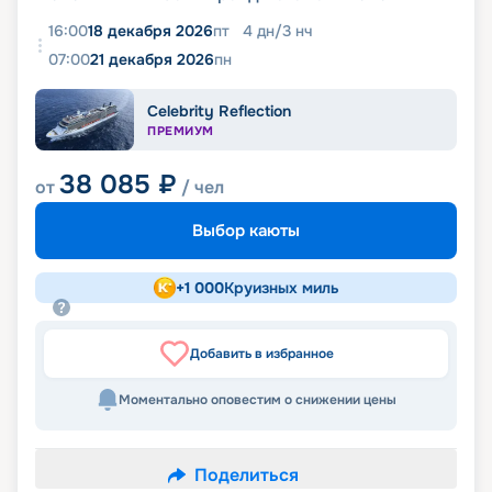
16:00
18 декабря 2026
пт
4
дн
/
3
нч
07:00
21 декабря 2026
пн
Celebrity Reflection
ПРЕМИУМ
38 085
₽
от
/ чел
Выбор каюты
+
1 000
Круизных миль
Добавить в избранное
Моментально оповестим о снижении цены
Поделиться