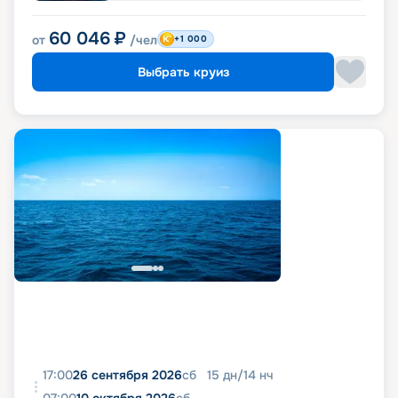
60 046
₽
от
/чел
+1 000
Выбрать круиз
17:00
26 сентября 2026
сб
15
дн
/
14
нч