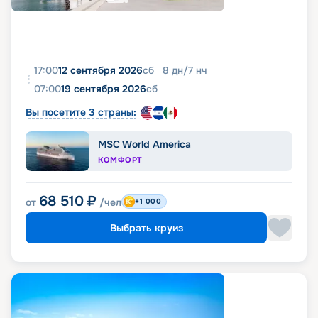
17:00
12 сентября 2026
сб
8
дн
/
7
нч
07:00
19 сентября 2026
сб
Вы посетите 3 страны:
MSC World America
КОМФОРТ
68 510
₽
от
/чел
+1 000
Выбрать круиз