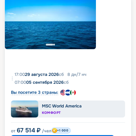
17:00
29 августа 2026
сб
8
дн
/
7
нч
07:00
05 сентября 2026
сб
Вы посетите 3 страны:
MSC World America
КОМФОРТ
67 514
₽
от
/чел
+1 000