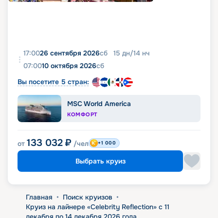
17:00
26 сентября 2026
сб
15
дн
/
14
нч
07:00
10 октября 2026
сб
Вы посетите 5 стран:
MSC World America
КОМФОРТ
133 032
₽
от
/чел
+1 000
Выбрать круиз
Главная
•
Поиск круизов
•
Круиз на лайнере «Celebrity Reflection» с 11
декабря по 14 декабря 2026 года