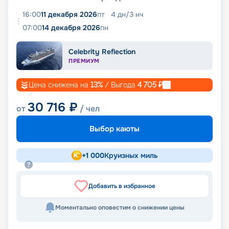
16:00
11 декабря 2026
пт
4
дн
/
3
нч
07:00
14 декабря 2026
пн
Celebrity Reflection
ПРЕМИУМ
Цена снижена на
13
%
/ Выгода
4 705
₽
30 716
₽
от
/ чел
Выбор каюты
+
1 000
Круизных миль
Добавить в избранное
Моментально оповестим о снижении цены