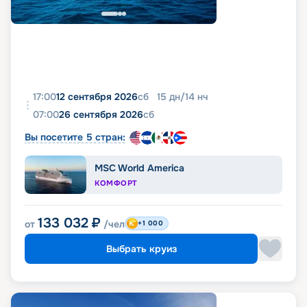
17:00
12 сентября 2026
сб
15
дн
/
14
нч
07:00
26 сентября 2026
сб
Вы посетите 5 стран:
MSC World America
КОМФОРТ
133 032
₽
от
/чел
+1 000
Выбрать круиз