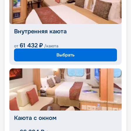
Внутренняя каюта
61 432
₽
от
/каюта
Выбрать
Каюта с окном