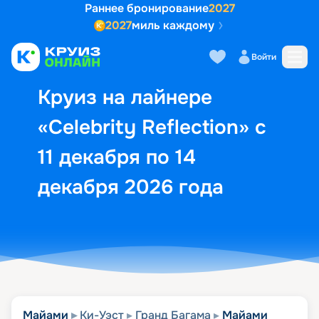
Раннее бронирование
2027
2027
миль каждому
Описание
Выбор кают
Маршрут и экск
Войти
Круиз на лайнере
«Celebrity Reflection» с
11 декабря по 14
декабря 2026 года
Майами
Ки-Уэст
Гранд Багама
Майами