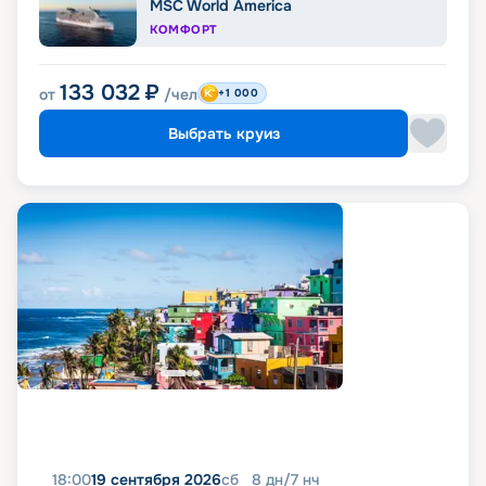
MSC World America
КОМФОРТ
133 032
₽
от
/чел
+1 000
Выбрать круиз
18:00
19 сентября 2026
сб
8
дн
/
7
нч