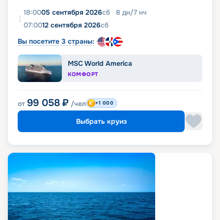
18:00
05 сентября 2026
сб
8
дн
/
7
нч
07:00
12 сентября 2026
сб
Вы посетите 3 страны:
MSC World America
КОМФОРТ
99 058
₽
от
/чел
+1 000
Выбрать круиз