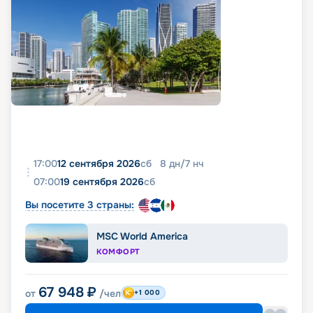
17:00
12 сентября 2026
сб
8
дн
/
7
нч
07:00
19 сентября 2026
сб
Вы посетите 3 страны:
MSC World America
КОМФОРТ
67 948
₽
от
/чел
+1 000