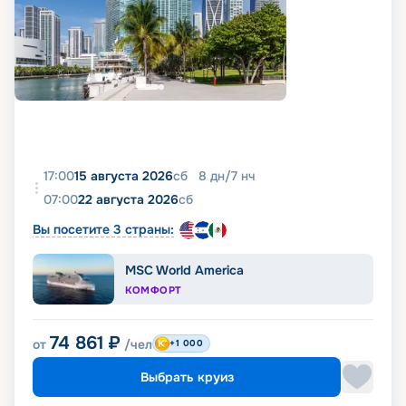
и самой поездке. Мы постарались собрать
максимальное количество сведений, включая
фото, реальные отзывы пассажиров, подробные
характеристики кают и палуб. Вся эта
информация доступна на этой же странице.
17:00
15 августа 2026
сб
8
дн
/
7
нч
07:00
22 августа 2026
сб
Вы посетите 3 страны:
MSC World America
КОМФОРТ
74 861
₽
от
/чел
+1 000
Выбрать круиз