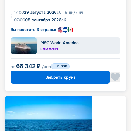
17:00
29 августа 2026
сб
8
дн
/
7
нч
07:00
05 сентября 2026
сб
Вы посетите 3 страны:
MSC World America
КОМФОРТ
66 342
₽
от
/чел
+1 000
Выбрать круиз