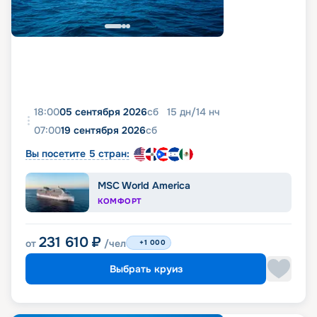
18:00
05 сентября 2026
сб
15
дн
/
14
нч
07:00
19 сентября 2026
сб
Вы посетите 5 стран:
MSC World America
КОМФОРТ
231 610
₽
от
/чел
+1 000
Выбрать круиз