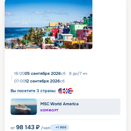
18:00
05 сентября 2026
сб
8
дн
/
7
нч
07:00
12 сентября 2026
сб
Вы посетите 3 страны:
MSC World America
КОМФОРТ
98 143
₽
от
/чел
+1 000