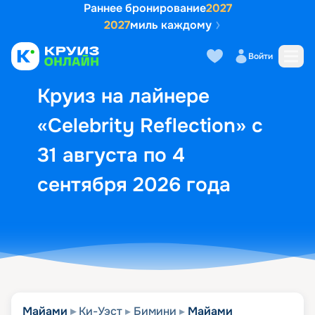
Раннее бронирование
2027
2027
миль каждому
Описание
Выбор кают
Маршрут и экск
Войти
Круиз на лайнере
«Celebrity Reflection» с
31 августа по 4
сентября 2026 года
Майами
Ки-Уэст
Бимини
Майами