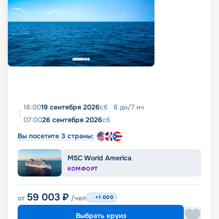
18:00
19 сентября 2026
сб
8
дн
/
7
нч
07:00
26 сентября 2026
сб
Вы посетите 3 страны:
MSC World America
КОМФОРТ
59 003
₽
от
/чел
+1 000
Выбрать круиз