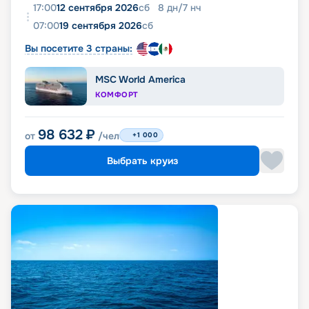
17:00
12 сентября 2026
сб
8
дн
/
7
нч
07:00
19 сентября 2026
сб
Вы посетите 3 страны:
MSC World America
КОМФОРТ
98 632
₽
от
/чел
+1 000
Выбрать круиз