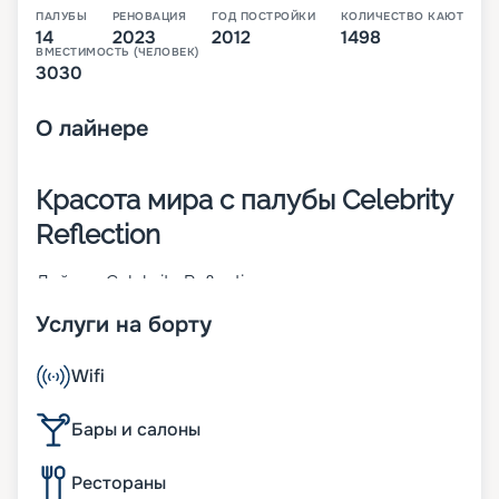
ПАЛУБЫ
РЕНОВАЦИЯ
ГОД ПОСТРОЙКИ
КОЛИЧЕСТВО КАЮТ
14
2023
2012
1498
ВМЕСТИМОСТЬ (ЧЕЛОВЕК)
3030
О
лайнере
Красота мира с палубы Celebrity
Reflection
Лайнер Celebrity Reflection относится к классу
Solstice и был построен в 2012 году. В 2018 году
Услуги на борту
судно прошло реновацию. Водоизмещение
корабля – 126 000 тонн. Судно имеет 15 палуб и
способно развить максимальную скорость 24
Wifi
узла. На борту туристов ждет:
• уникальные стеклянные лифты, которые
Бары и салоны
обеспечивают панорамный вид на океан;
• открытые бассейны с лежаками;
Рестораны
• уникальный зеленый газон, на котором можно