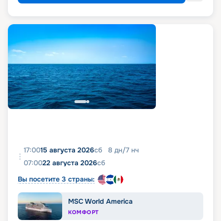
тур на роскошном судне премиум-сегмента
пользуйтесь функционалом сервиса
бронирования круизов «Круиз.онлайн». Здесь вы
сможете приобрести путевку по выгодной цене,
получив всю необходимую информацию о судне
и самой поездке. Мы постарались собрать
максимальное количество сведений, включая
фото, реальные отзывы пассажиров, подробные
характеристики кают и палуб. Вся эта
информация доступна на этой же странице.
17:00
15 августа 2026
сб
8
дн
/
7
нч
07:00
22 августа 2026
сб
Вы посетите 3 страны:
MSC World America
КОМФОРТ