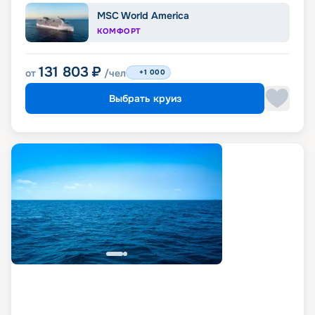
MSC World America
КОМФОРТ
131 803
₽
от
/чел
+1 000
Выбрать круиз