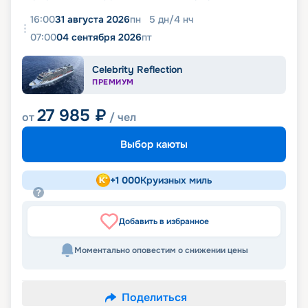
16:00
31 августа 2026
пн
5
дн
/
4
нч
07:00
04 сентября 2026
пт
Celebrity Reflection
ПРЕМИУМ
27 985
₽
от
/ чел
Выбор каюты
+
1 000
Круизных миль
Добавить в избранное
Моментально оповестим о снижении цены
Поделиться