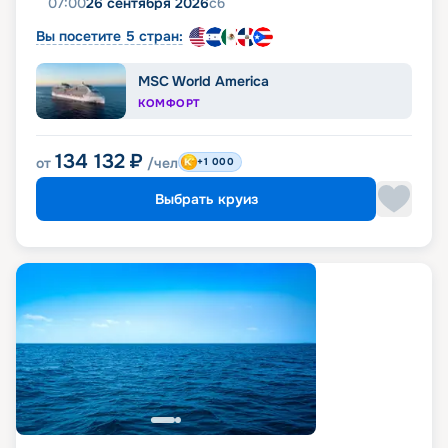
07:00
26 сентября 2026
сб
Вы посетите 5 стран:
MSC World America
КОМФОРТ
134 132
₽
от
/чел
+1 000
Выбрать круиз