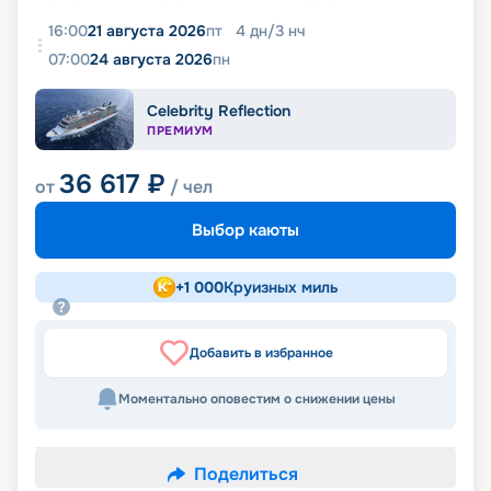
16:00
21 августа 2026
пт
4
дн
/
3
нч
07:00
24 августа 2026
пн
Celebrity Reflection
ПРЕМИУМ
36 617
₽
от
/ чел
Выбор каюты
+
1 000
Круизных миль
Добавить в избранное
Моментально оповестим о снижении цены
Поделиться