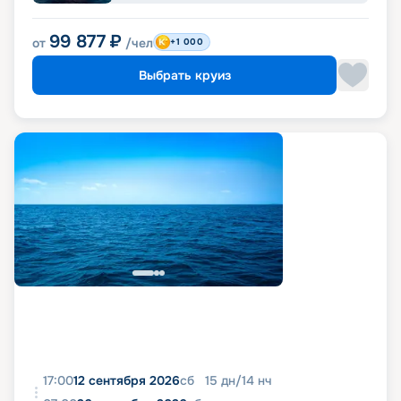
99 877
₽
от
/чел
+1 000
Выбрать круиз
17:00
12 сентября 2026
сб
15
дн
/
14
нч