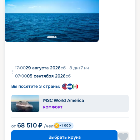
17:00
29 августа 2026
сб
8
дн
/
7
нч
07:00
05 сентября 2026
сб
Вы посетите 3 страны:
MSC World America
КОМФОРТ
68 510
₽
от
/чел
+1 000
Выбрать круиз