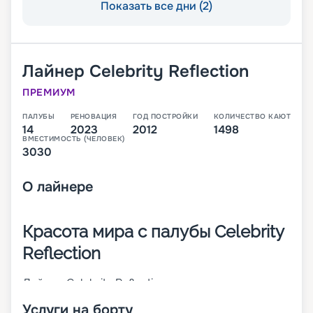
Показать все дни (2)
Лайнер
Celebrity Reflection
ПРЕМИУМ
ПАЛУБЫ
РЕНОВАЦИЯ
ГОД ПОСТРОЙКИ
КОЛИЧЕСТВО КАЮТ
14
2023
2012
1498
ВМЕСТИМОСТЬ (ЧЕЛОВЕК)
3030
О
лайнере
Красота мира с палубы Celebrity
Reflection
Лайнер Celebrity Reflection относится к классу
Solstice и был построен в 2012 году. В 2018 году
Услуги на борту
судно прошло реновацию. Водоизмещение