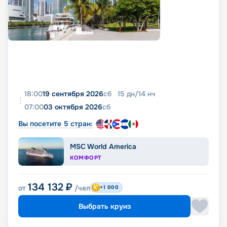
18:00
19 сентября 2026
сб
15
дн
/
14
нч
07:00
03 октября 2026
сб
Вы посетите 5 стран:
MSC World America
КОМФОРТ
134 132
₽
от
/чел
+1 000
Выбрать круиз