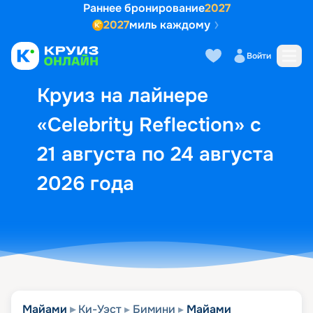
Раннее бронирование
2027
2027
миль каждому
Описание
Выбор кают
Маршрут и экск
Войти
Круиз на лайнере
«Celebrity Reflection» с
21 августа по 24 августа
2026 года
Майами
Ки-Уэст
Бимини
Майами