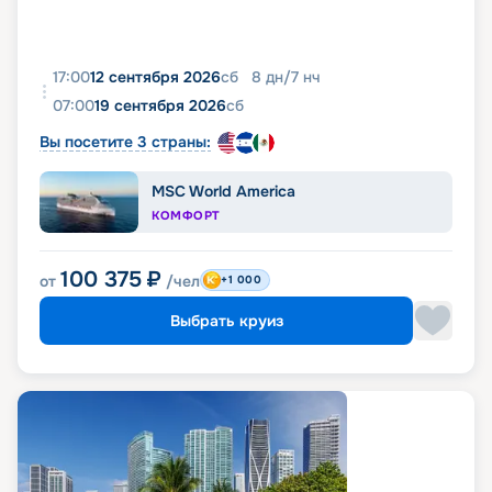
17:00
12 сентября 2026
сб
8
дн
/
7
нч
07:00
19 сентября 2026
сб
Вы посетите 3 страны:
MSC World America
КОМФОРТ
100 375
₽
от
/чел
+1 000
Выбрать круиз