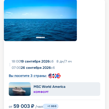
18:00
19 сентября 2026
сб
8
дн
/
7
нч
07:00
26 сентября 2026
сб
Вы посетите 3 страны:
MSC World America
КОМФОРТ
59 003
₽
от
/чел
+1 000