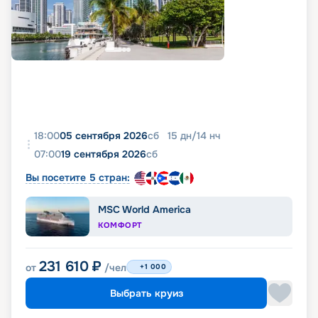
18:00
05 сентября 2026
сб
15
дн
/
14
нч
07:00
19 сентября 2026
сб
Вы посетите 5 стран:
MSC World America
КОМФОРТ
231 610
₽
от
/чел
+1 000
Выбрать круиз