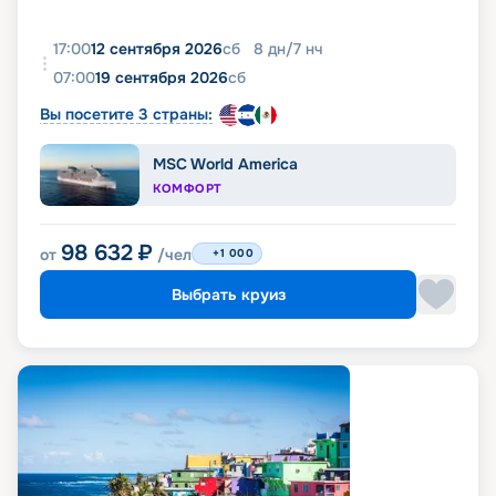
17:00
12 сентября 2026
сб
8
дн
/
7
нч
07:00
19 сентября 2026
сб
Вы посетите 3 страны:
MSC World America
КОМФОРТ
98 632
₽
от
/чел
+1 000
Выбрать круиз