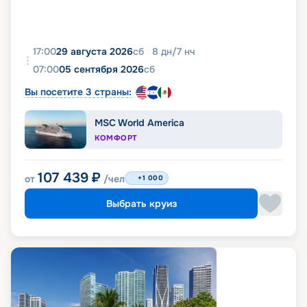
17:00
29 августа 2026
сб
8
дн
/
7
нч
07:00
05 сентября 2026
сб
Вы посетите 3 страны:
MSC World America
КОМФОРТ
107 439
₽
от
/чел
+1 000
Выбрать круиз