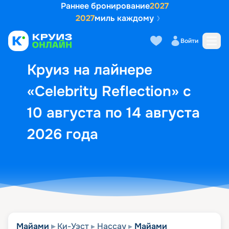
Раннее бронирование
2027
2027
миль каждому
Описание
Выбор кают
Маршрут и экск
Войти
Круиз на лайнере
«Celebrity Reflection» с
10 августа по 14 августа
2026 года
Майами
Ки-Уэст
Нассау
Майами