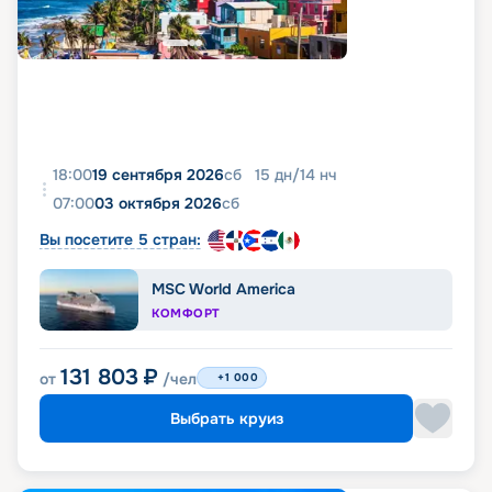
18:00
19 сентября 2026
сб
15
дн
/
14
нч
07:00
03 октября 2026
сб
Вы посетите 5 стран:
MSC World America
КОМФОРТ
131 803
₽
от
/чел
+1 000
Выбрать круиз