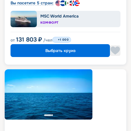
Вы посетите 5 стран:
MSC World America
КОМФОРТ
131 803
₽
от
/чел
+1 000
Выбрать круиз