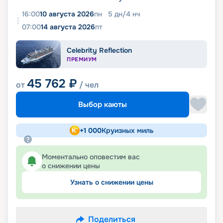
16:00
10 августа 2026
пн
5
дн
/
4
нч
07:00
14 августа 2026
пт
Celebrity Reflection
ПРЕМИУМ
45 762
₽
от
/ чел
Выбор каюты
+
1 000
Круизных миль
Моментально оповестим вас
о снижении цены
Узнать о снижении цены
Поделиться