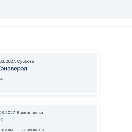
Порт К
Косум
15:30
2
03.2027
,
Суббота
Канаверал
07:00
ИЕ
71
от
03.2027
,
Воскресенье
ст
СТОЯНКА
ОТПРАВЛЕНИЕ