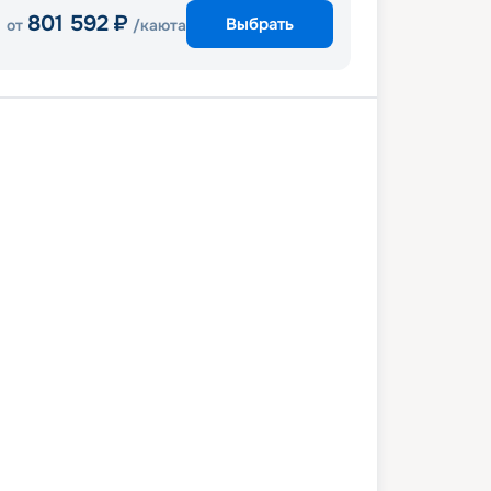
801 592
₽
Выбрать
от
/каюта
анаверал
Ки-Уэст
Гранд Кайман
ель
Порт Канаверал
0 марта 2027
сб
8
дн
/
7
нч
27 марта 2027
сб
Celebrity Apex
ПРЕМИУМ
 074
₽
/ чел
Выбор каюты
+
1 000
Круизных миль