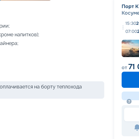
+
6
фотографий
Порт К
Косум
15:30
2
рии;
07:00
кроме напитков);
айнера;
71
от
оплачивается на борту теплохода