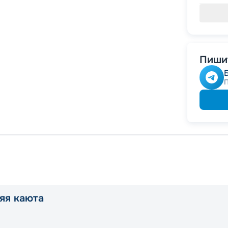
Пишит
яя каюта