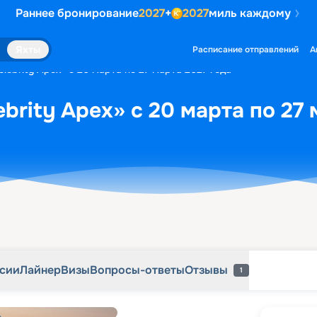
Раннее бронирование
2027
+
2027
миль каждому
рсии
Лайнер
Визы
Вопросы-ответы
Отзывы
1
Яхты
Расписание отправлений
А
lebrity Apex» с 20 марта по 27 марта 2027 года
brity Apex» с 20 марта по 27 
рсии
Лайнер
Визы
Вопросы-ответы
Отзывы
1