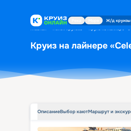
Описание
Выбор кают
Маршрут и экску
Река
Море
Ж/д круизы
Главная
•
Поиск круизов
•
Круиз на лайнере «Ce
Круиз на лайнере «Cele
Описание
Выбор кают
Маршрут и экску