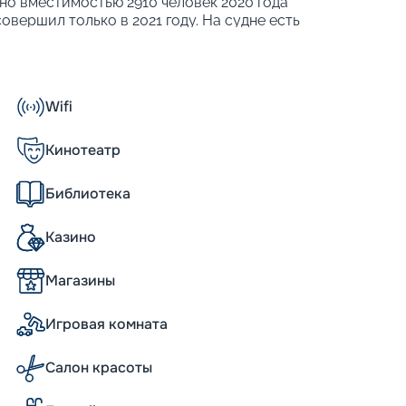
дно вместимостью 2910 человек 2020 года
овершил только в 2021 году. На судне есть
гаются различные заведения для
ет 29 ресторанов и кафе, 12 баров и
рана.
Wifi
Кинотеатр
ествии, каждая деталь имеет значение. И
з, а настоящее морское приключение, где
, но и в каждом уголке судна. Большинство
Библиотека
бы вы могли насладиться видами, которые
ьер, спроектированный мировыми
Казино
ятизвездочного отеля с теплом и уютом
едлагает вам широкий выбор, чтобы
Магазины
то выберет сьют, открывается настоящий
оскошное обслуживание и заботливые
ш каприз.
Игровая комната
Салон красоты
ся разнообразие и неповторимость