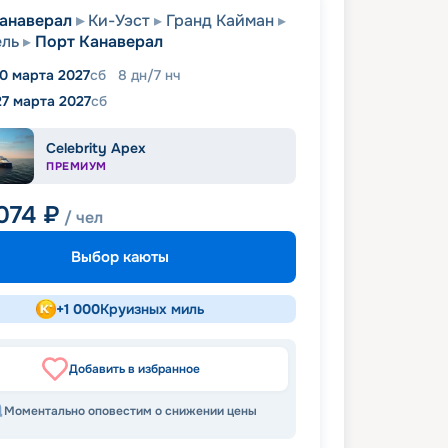
анаверал
Ки-Уэст
Гранд Кайман
ель
Порт Канаверал
0 марта 2027
сб
8
дн
/
7
нч
27 марта 2027
сб
Celebrity Apex
ПРЕМИУМ
 074
₽
/ чел
Выбор каюты
+
1 000
Круизных миль
Добавить в избранное
Моментально оповестим о снижении цены