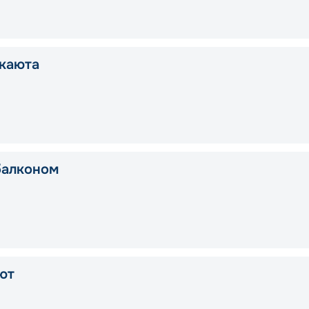
каюта
балконом
ют