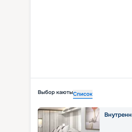
Выбор каюты
Список
Внутренн