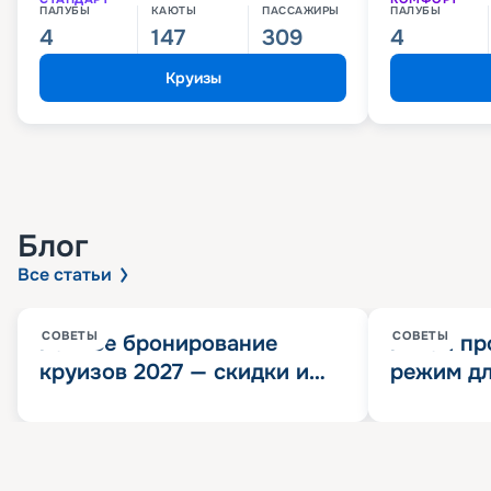
ПАЛУБЫ
КАЮТЫ
ПАССАЖИРЫ
ПАЛУБЫ
4
147
309
4
Круизы
Блог
Все статьи
СОВЕТЫ
СОВЕТЫ
Раннее бронирование
Китай пр
круизов 2027 — скидки и
режим дл
розыгрыш 100 000
конца 202
Круизных миль
значит?