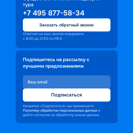
тура
доброжелательность и заинтересованность 
+7 495 877-58-34
персонала корабля в каждом госте.
Ступая на борт теплохода, пассажиры 
Заказать обратный звонок
попадают в совершенно иную атмосферу, 
где властвует тяга к приключениям и 
Ответим на ваш звонок ежедневно
с 8:00 до 21:00 по МСК
открытиям.
Подпишитесь на рассылку с
лучшими предложениями
Подписаться
Нажимая «Подписаться» вы принимаете
Политику обработки персональных данных
и
даёте согласие на обработку ваших данных