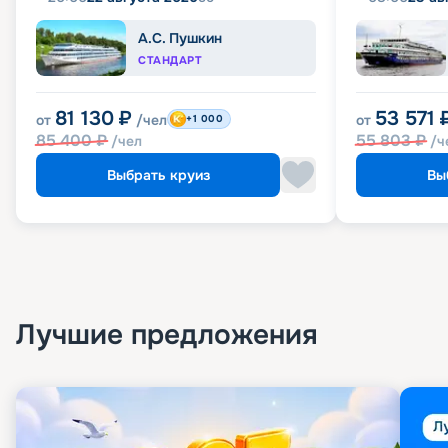
А.С. Пушкин
СТАНДАРТ
81 130
₽
53 571
от
/чел
от
+1 000
85 400
₽
55 803
₽
/чел
/ч
Выбрать круиз
Вы
Лучшие предложения