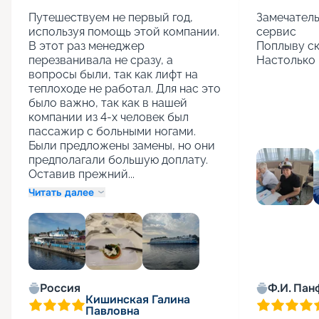
Путешествуем не первый год, 
Замечатель
используя помощь этой компании. 
сервис

В этот раз менеджер 
Поплыву ск
перезванивала не сразу, а 
Настолько 
вопросы были, так как лифт на 
теплоходе не работал. Для нас это 
было важно, так как в нашей 
компании из 4-х человек был 
пассажир с больными ногами. 
Были предложены замены, но они 
предполагали большую доплату. 
Оставив прежний...
Читать далее
+
1
Россия
Ф.И. Пан
Кишинская Галина
Павловна