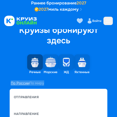
Раннее бронирование
2027
2027
миль каждому
Войти
Круизы бронируют
здесь
Речные
Морские
ЖД
Яхтенные
По России
По миру
ОТПРАВЛЕНИЯ
НАПРАВЛЕНИЕ