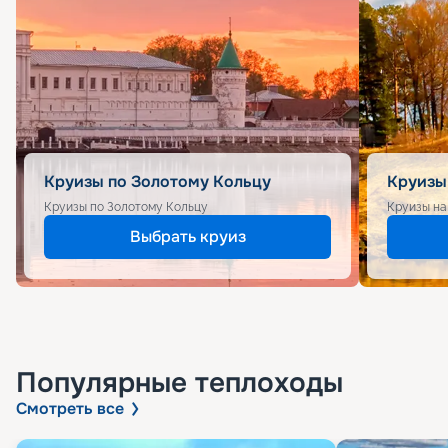
Круизы по Золотому Кольцу
Круизы
Круизы по Золотому Кольцу
Круизы на
Выбрать круиз
Популярные
теплоходы
Смотреть все