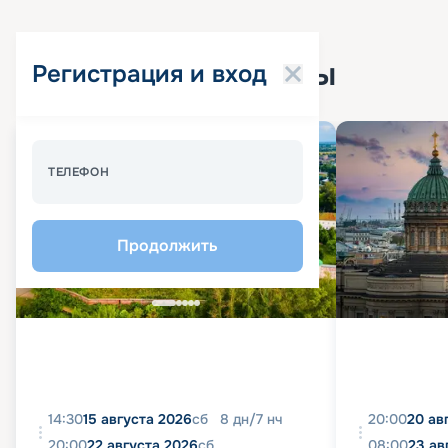
Популярные круизы
Регистрация и вход
Спецпредложение - 10%
ТЕЛЕФОН
Продолжить
14:30
15 августа 2026
сб
8
дн
/
7
нч
20:00
20 ав
20:00
22 августа 2026
сб
08:00
23 ав