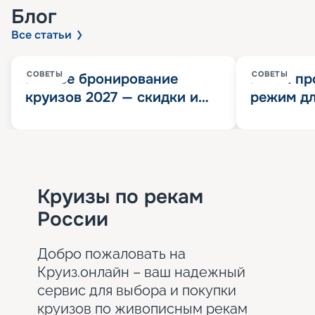
Блог
Все статьи
СОВЕТЫ
СОВЕТЫ
Раннее бронирование
Китай пр
круизов 2027 — скидки и
режим дл
розыгрыш 100 000
конца 202
Круизных миль
значит?
Круизы по рекам
России
Добро пожаловать на
Круиз.онлайн – ваш надежный
сервис для выбора и покупки
круизов по живописным рекам