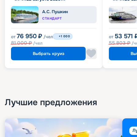
А.С. Пушкин
СТАНДАРТ
76 950
₽
53 571
от
/чел
от
+1 000
81 000
₽
55 803
₽
/чел
/ч
Выбрать круиз
Вы
Лучшие предложения