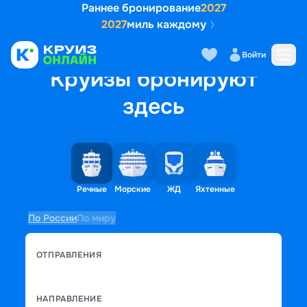
Раннее бронирование
2027
2027
миль каждому
Войти
Круизы бронируют
здесь
Речные
Морские
ЖД
Яхтенные
По России
По миру
ОТПРАВЛЕНИЯ
НАПРАВЛЕНИЕ