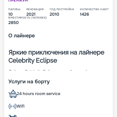
ПРЕМИУМ
ПАЛУБЫ
РЕНОВАЦИЯ
ГОД ПОСТРОЙКИ
КОЛИЧЕСТВО КАЮТ
10
2021
2010
1426
ВМЕСТИМОСТЬ (ЧЕЛОВЕК)
2850
О
лайнере
Яркие приключения на лайнере
Celebrity Eclipse
Лайнер Celebrity Eclipse – это большой 13-
палубный теплоход, который был построен в
Услуги на борту
2010 году в немецком городе Папенбург и
претерпел реновацию в 2020 году. Он рассчитан
на 3145 пассажиров, которые смогут
24 hours room service
разместиться в 1425 каютах. Экипаж корабля –
1271 сотрудник. В 2017 году корабль получил 4-е
Wifi
место в рейтинге Best Cruises Overall среди
больших судов.