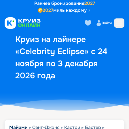
Раннее бронирование
2027
2027
миль каждому
Описание
Выбор кают
Маршрут и экск
Войти
Круиз на лайнере
«Celebrity Eclipse» с 24
ноября по 3 декабря
2026 года
Майами
Сент-Джонс
Кастри
Бастер