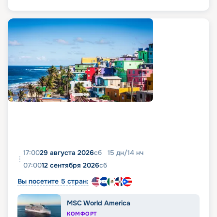
17:00
29 августа 2026
сб
15
дн
/
14
нч
07:00
12 сентября 2026
сб
Вы посетите 5 стран:
MSC World America
КОМФОРТ