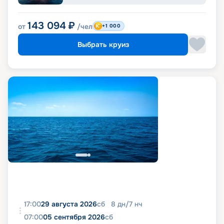
143 094
₽
от
/чел
+1 000
Выбрать круиз
17:00
29 августа 2026
сб
8
дн
/
7
нч
07:00
05 сентября 2026
сб