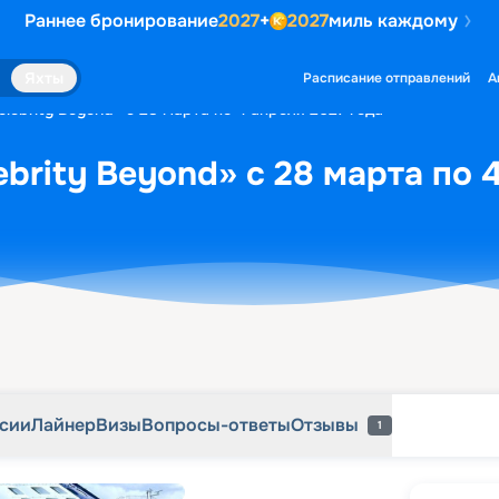
Раннее бронирование
2027
+
2027
миль каждому
рсии
Лайнер
Визы
Вопросы-ответы
Отзывы
1
Яхты
Расписание отправлений
А
lebrity Beyond» с 28 марта по 4 апреля 2027 года
brity Beyond» с 28 марта по 
рсии
Лайнер
Визы
Вопросы-ответы
Отзывы
1