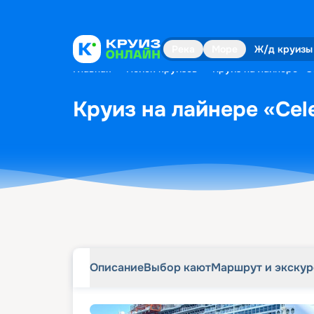
Описание
Выбор кают
Маршрут и экску
Река
Море
Ж/д круизы
Главная
•
Поиск круизов
•
Круиз на лайнере «Ce
Круиз на лайнере «Cele
Описание
Выбор кают
Маршрут и экску