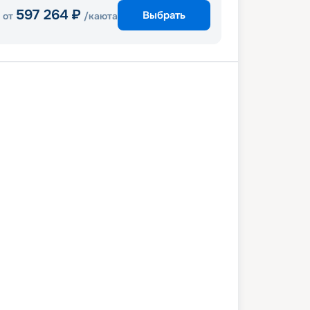
597 264
₽
Выбрать
от
/каюта
и
Пуэрто-Плата
Сент-Томас
Майами
8 марта 2027
вс
8
дн
/
7
нч
04 апреля 2027
вс
Celebrity Beyond
ПРЕМИУМ
 550
₽
/ чел
Выбор каюты
+
1 000
Круизных миль