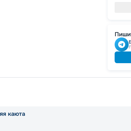
Пишит
яя каюта