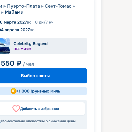
и
Пуэрто-Плата
Сент-Томас
Майами
8 марта 2027
вс
8
дн
/
7
нч
04 апреля 2027
вс
Celebrity Beyond
ПРЕМИУМ
 550
₽
/ чел
Выбор каюты
+
1 000
Круизных миль
Добавить в избранное
Моментально оповестим о снижении цены