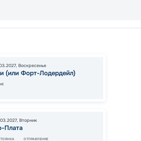
Майам
Бастер
16:00
2
03.2027
,
Воскресенье
и (или Форт-Лодердейл)
07:00
ИЕ
96
от
.03.2027
,
Вторник
о-Плата
СТОЯНКА
ОТПРАВЛЕНИЕ