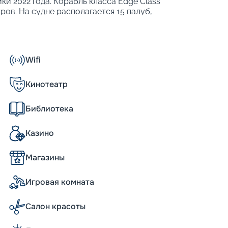
ки 2022 года. Корабль класса Edge Class
ров. На судне располагается 15 палуб,
бходимыми удобствами и различными
 теплоходе могут разместиться 3260
т развить максимальную скорость 22 узла,
емы для стабилизации качки. Также
Wifi
о для развлечений, еды и отдыха;
ие программы;
Кинотеатр
ерах разного класса;
пинга;
Библиотека
я гостей сьютов.
технологически продвинутых теплоходов.
Казино
ь на свет и пространство, а такая
ближе к морю.
Магазины
а, уникальные возможности
Игровая комната
d во многом относятся к уникальным
ожностью трансформации, сулящее новые
Салон красоты
ехуровневая зона с садом на крыше и
ражение. Еще один источник восторга