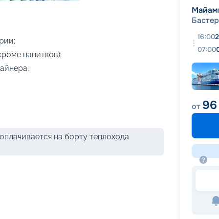
+
11
фотографий
Майам
Бастер
16:00
2
рии;
07:00
кроме напитков);
айнера;
96
от
оплачивается на борту теплохода