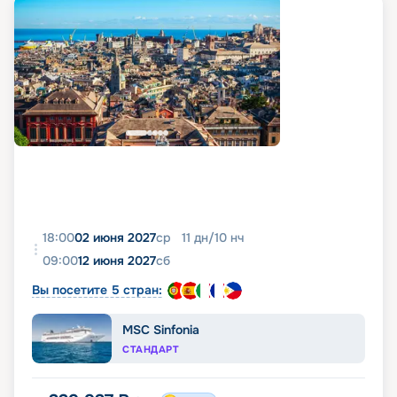
18:00
02 июня 2027
ср
11
дн
/
10
нч
09:00
12 июня 2027
сб
Вы посетите 5 стран:
MSC Sinfonia
СТАНДАРТ