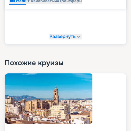
🏨
✈️
🚗
Отели
Авиабилеты
Трансферы
Развернуть
Похожие круизы