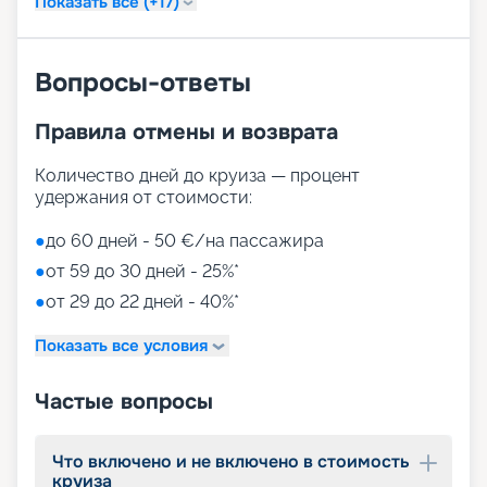
Показать все (+17)
спортивные турниры, групповые игры и другие
развлечения.
На сайте нашего сервиса бронирования круизов
можно забронировать путевку онлайн, без
Вопросы-ответы
посещения офиса. Мы собрали всю
необходимую информацию: расписание и
Правила отмены и возврата
маршруты круизов на 2026 - 2027 г.,
характеристики и схему теплохода, планы палуб,
Количество дней до круиза — процент
описание кают, фото интерьеров, цены на
удержания от стоимости:
путевки, обзоры туристов. Вас ждет яркое и
увлекательное путешествие!
●
до 60 дней - 50 €/на пассажира
●
от 59 до 30 дней - 25%*
●
от 29 до 22 дней - 40%*
Показать все условия
Частые вопросы
Что включено и не включено в стоимость
круиза