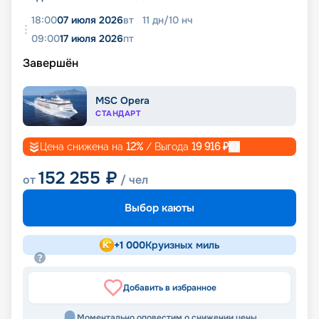
18:00
07 июля 2026
вт
11
дн
/
10
нч
09:00
17 июля 2026
пт
Завершён
MSC Opera
СТАНДАРТ
Цена снижена на
12
%
/ Выгода
19 916
₽
152 255
₽
от
/ чел
Выбор каюты
+
1 000
Круизных миль
Добавить в избранное
Моментально оповестим о снижении цены