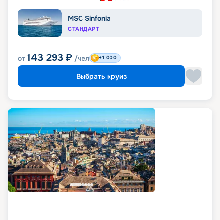
MSC Sinfonia
СТАНДАРТ
143 293
₽
от
/чел
+1 000
Выбрать круиз