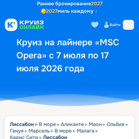
Раннее бронирование
2027
2027
миль каждому
Описание
Выбор кают
Маршрут и экск
Войти
Круиз на лайнере «MSC
Opera» с 7 июля по 17
июля 2026 года
Лиссабон
В море
Аликанте
Маон
Ольбия
Генуя
Марсель
В море
Малага
Кадис Сити
Лиссабон