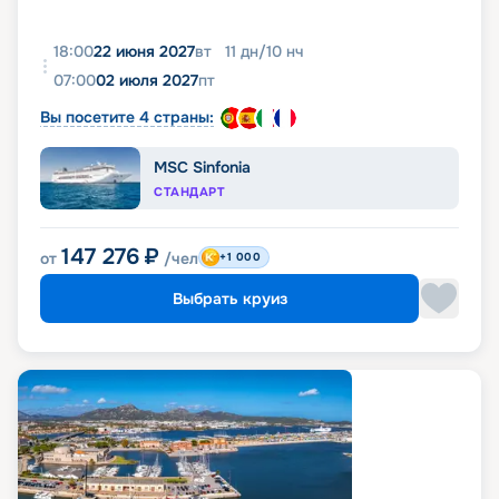
18:00
22 июня 2027
вт
11
дн
/
10
нч
07:00
02 июля 2027
пт
Вы посетите 4 страны:
MSC Sinfonia
СТАНДАРТ
147 276
₽
от
/чел
+1 000
Выбрать круиз