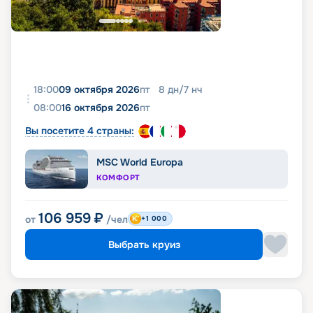
18:00
09 октября 2026
пт
8
дн
/
7
нч
08:00
16 октября 2026
пт
Вы посетите 4 страны:
MSC World Europa
КОМФОРТ
106 959
₽
от
/чел
+1 000
Выбрать круиз