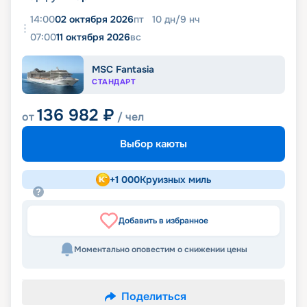
14:00
02 октября 2026
пт
10
дн
/
9
нч
07:00
11 октября 2026
вс
MSC Fantasia
СТАНДАРТ
136 982
₽
от
/ чел
Выбор каюты
+
1 000
Круизных миль
Добавить в избранное
Моментально оповестим о снижении цены
Поделиться