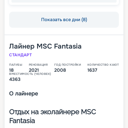
Показать все дни (8)
Лайнер
MSC Fantasia
СТАНДАРТ
ПАЛУБЫ
РЕНОВАЦИЯ
ГОД ПОСТРОЙКИ
КОЛИЧЕСТВО КАЮТ
18
2021
2008
1637
ВМЕСТИМОСТЬ (ЧЕЛОВЕК)
4363
О
лайнере
Отдых на эколайнере MSC
Fantasia