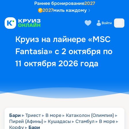
Раннее бронирование
2027
2027
миль каждому
Описание
Выбор кают
Маршрут и экск
Войти
Круиз на лайнере «MSC
Fantasia» с 2 октября по
11 октября 2026 года
Бари
Триест
В море
Катаколон (Олимпия)
Пирей (Афины)
Кушадасы
Стамбул
В море
Корфу
Бари