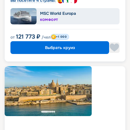
Вы посетите 4 страны:
MSC World Europa
КОМФОРТ
121 773
₽
от
/чел
+1 000
Выбрать круиз