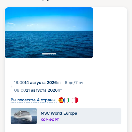
18:00
14 августа 2026
пт
8
дн
/
7
нч
08:00
21 августа 2026
пт
Вы посетите 4 страны:
MSC World Europa
КОМФОРТ