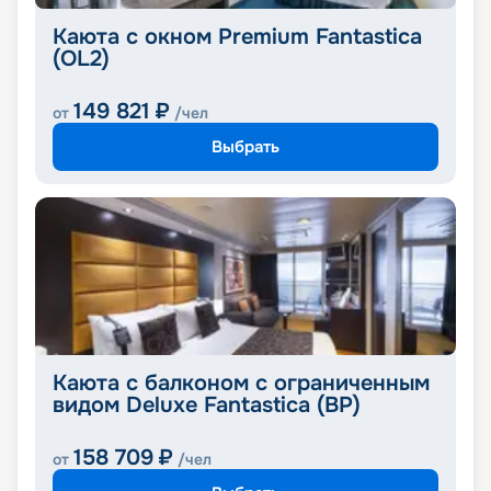
Каюта с окном Premium Fantastica
(OL2)
149 821
₽
от
/чел
Выбрать
Каюта с балконом с ограниченным
видом Deluxe Fantastica (BP)
158 709
₽
от
/чел