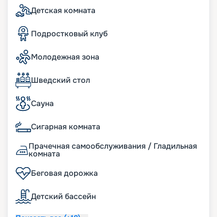
отличается разнообразием: посетителям
Детская комната
предлагают блюда средиземноморской,
американской, мексиканской, итальянской,
французской кухни. По желанию можно заказать
Подростковый клуб
вегетарианские, диетические, детские блюда.
Кроме ресторанов, туристов гостеприимно
Молодежная зона
встретят в многочисленных барах и лаунжах,
предлагающих разнообразные напитки, закуски,
Шведский стол
десерты.
Развлечения на лайнере
Сауна
На 18 палубах гигантского плавучего отеля
Сигарная комната
разместилась развлекательная инфраструктура,
по разнообразию не уступающая городской.
Прачечная самообслуживания / Гладильная
Бассейны и джакузи, аквапарк и тренажерные
комната
залы, спа-комплекс Aurea Spa и Wellness center,
театр Teatro L’Avanguardia и 4D-кинотеатры – это
Беговая дорожка
только начальные пункты списка развлечений.
Отдельные игровые зоны и развлекательные
Детский бассейн
программы ждут юных путешественников.