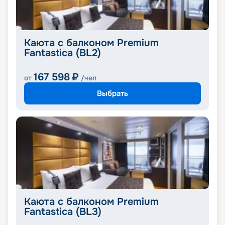
Каюта с балконом Premium
Fantastica (BL2)
167 598
₽
от
/чел
Выбрать
Каюта с балконом Premium
Fantastica (BL3)