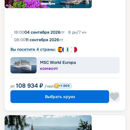
18:00
04 сентября 2026
пт
8
дн
/
7
нч
08:00
11 сентября 2026
пт
Вы посетите 4 страны:
MSC World Europa
КОМФОРТ
108 934
₽
от
/чел
+1 000
Выбрать круиз