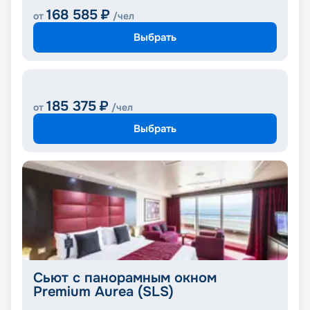
168 585
₽
от
/чел
Выбрать
185 375
₽
от
/чел
Выбрать
Сьют с панорамным окном
Premium Aurea (SLS)