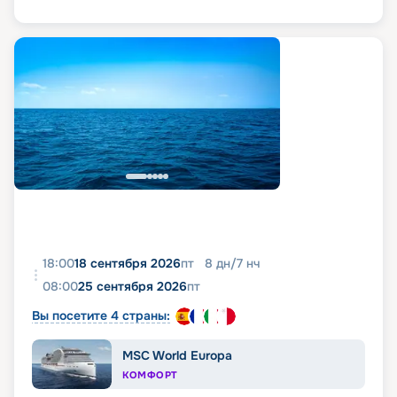
18:00
18 сентября 2026
пт
8
дн
/
7
нч
08:00
25 сентября 2026
пт
Вы посетите 4 страны:
MSC World Europa
КОМФОРТ