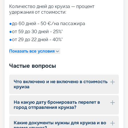
Количество дней до круиза — процент
удержания от стоимости:
●
до 60 дней - 50 €/на пассажира
●
от 59 до 30 дней - 25%*
●
от 29 до 22 дней - 40%*
Показать все условия
Частые вопросы
Что включено и не включено в стоимость
круиза
На какую дату бронировать перелет в
город отправления круиза?
Какие документы нужны для круиза и во
время круиза?