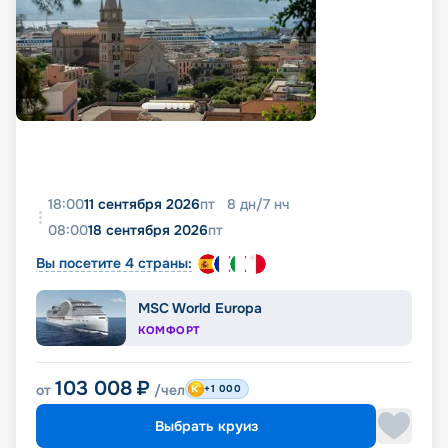
18:00
11 сентября 2026
пт
8
дн
/
7
нч
08:00
18 сентября 2026
пт
Вы посетите 4 страны:
MSC World Europa
КОМФОРТ
103 008
₽
от
/чел
+1 000
Выбрать круиз