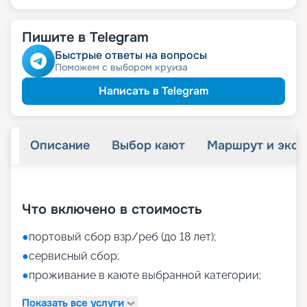
Пишите в Telegram
Быстрые ответы на вопросы
Поможем с выбором круиза
Написать в Telegram
Описание
Выбор кают
Маршрут и экск
+
61
фотографий
Что включено в стоимость
●
портовый сбор взр/реб (до 18 лет);
●
сервисный сбор;
●
проживание в каюте выбранной категории;
Показать все услуги