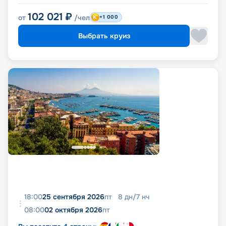
102 021
₽
от
/чел
+1 000
Выбрать круиз
18:00
25 сентября 2026
пт
8
дн
/
7
нч
08:00
02 октября 2026
пт