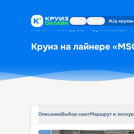
Описание
Выбор кают
Маршрут и экску
Река
Море
Ж/д круизы
Главная
•
Поиск круизов
•
Круиз на лайнере «M
Круиз на лайнере «MSC
Описание
Выбор кают
Маршрут и экску