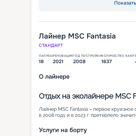
Показать 
Лайнер
MSC Fantasia
СТАНДАРТ
ПАЛУБЫ
РЕНОВАЦИЯ
ГОД ПОСТРОЙКИ
КОЛИЧЕСТВО КАЮТ
18
2021
2008
1637
О
лайнере
Отдых на эколайнере MSC F
Лайнер MSC Fantasia – первое круизное 
в 2008 году и в 2023 г. претерпело знач
нем – внешние. Причем много номеров с
технологические системы позволяют эк
Услуги на борту
обеспечивают кораблю почетную приста