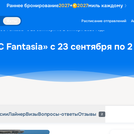
Раннее бронирование
2027
+
2027
миль каждому
рсии
Лайнер
Визы
Вопросы-ответы
Отзывы
2
Яхты
Расписание отправлений
А
SC Fantasia» с 23 сентября по 2 октября 2026 года
 Fantasia» с 23 сентября по 2
рсии
Лайнер
Визы
Вопросы-ответы
Отзывы
2