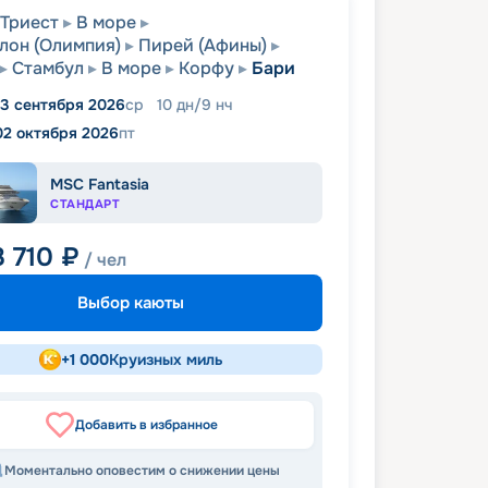
Триест
В море
лон (Олимпия)
Пирей (Афины)
Стамбул
В море
Корфу
Бари
3 сентября 2026
ср
10
дн
/
9
нч
02 октября 2026
пт
MSC Fantasia
СТАНДАРТ
8 710
₽
/ чел
Выбор каюты
+
1 000
Круизных миль
Добавить в избранное
Моментально оповестим о снижении цены