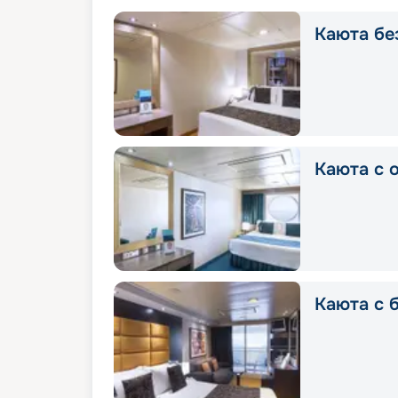
Каюта без
Каюта с о
Каюта с б