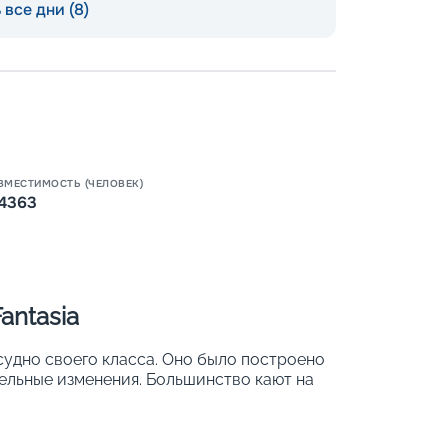
все дни (8)
Пишит
ВМЕСТИМОСТЬ (ЧЕЛОВЕК)
4363
antasia
судно своего класса. Оно было построено
ительные изменения. Большинство кают на
 личным балконом. Уникальные
ономно расходовать ресурсы и
вку ЭКО-. Также большое внимание