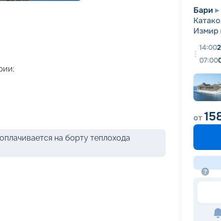
+
58
фотографий
Бари
Катако
Измир
14:00
2
07:00
рии;
15
от
оплачивается на борту теплохода