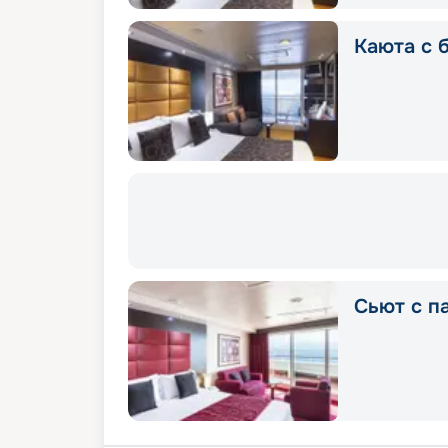
Каюта с б
Сьют с п