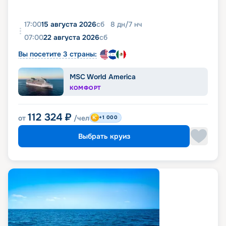
17:00
15 августа 2026
сб
8
дн
/
7
нч
07:00
22 августа 2026
сб
Вы посетите 3 страны:
MSC World America
КОМФОРТ
112 324
₽
от
/чел
+1 000
Выбрать круиз