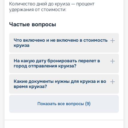
Количество дней до круиза — процент
2027 годы и даже помогут подобрать каюту.
удержания от стоимости:
Частые вопросы
Что включено и не включено в стоимость
круиза
На какую дату бронировать перелет в
город отправления круиза?
Какие документы нужны для круиза и во
время круиза?
Показать все вопросы (9)