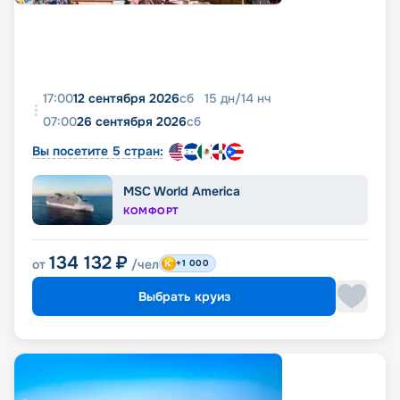
17:00
12 сентября 2026
сб
15
дн
/
14
нч
07:00
26 сентября 2026
сб
Вы посетите 5 стран:
MSC World America
КОМФОРТ
134 132
₽
от
/чел
+1 000
Выбрать круиз