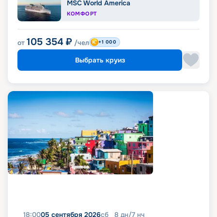
MSC World America
КОМФОРТ
105 354
₽
от
/чел
+1 000
Выбрать круиз
18:00
05 сентября 2026
сб
8
дн
/
7
нч