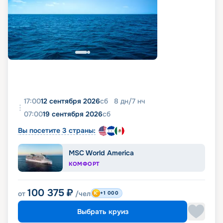
17:00
12 сентября 2026
сб
8
дн
/
7
нч
07:00
19 сентября 2026
сб
Вы посетите 3 страны:
MSC World America
КОМФОРТ
100 375
₽
от
/чел
+1 000
Выбрать круиз