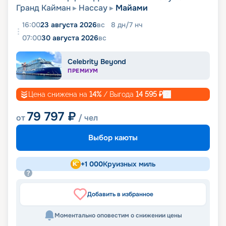
Гранд Кайман
Нассау
Майами
16:00
23 августа 2026
вс
8
дн
/
7
нч
07:00
30 августа 2026
вс
Celebrity Beyond
ПРЕМИУМ
Цена снижена на
14
%
/ Выгода
14 595
₽
79 797
₽
от
/ чел
Выбор каюты
+
1 000
Круизных миль
Добавить в избранное
Моментально оповестим о снижении цены