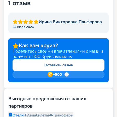
1
отзыв
Ирина Викторовна Панферова
24 июля 2026
Как вам круиз?
Поделитесь своими впечатлениями с нами и
получите
500
Круизных миль
Оставить отзыв
+
500
Выгодные предложения от наших
партнеров
🏨
✈️
🚗
Отели
Авиабилеты
Трансферы