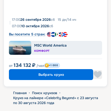
17:00
26 сентября 2026
сб
15
дн
/
14
нч
07:00
10 октября 2026
сб
Вы посетите 5 стран:
MSC World America
КОМФОРТ
134 132
₽
от
/чел
+1 000
Выбрать круиз
Главная
•
Поиск круизов
•
Круиз на лайнере «Celebrity Beyond» с 23 августа
по 30 августа 2026 года