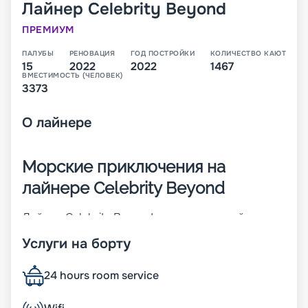
Лайнер
Celebrity Beyond
ПРЕМИУМ
ПАЛУБЫ
РЕНОВАЦИЯ
ГОД ПОСТРОЙКИ
КОЛИЧЕСТВО КАЮТ
15
2022
2022
1467
ВМЕСТИМОСТЬ (ЧЕЛОВЕК)
3373
О
лайнере
Морские приключения на
лайнере Celebrity Beyond
Лайнер Celebrity Beyond – судно постройки 2022
года. Корабль класса Edge Class имеет длину 327
Услуги на борту
метров и ширину 39 метров. На судне
располагается 15 палуб, каждая из которых
оснащена всеми необходимыми удобствами и
24 hours room service
различными заведениями, которые скрасят
досуг. На теплоходе могут разместиться 3260