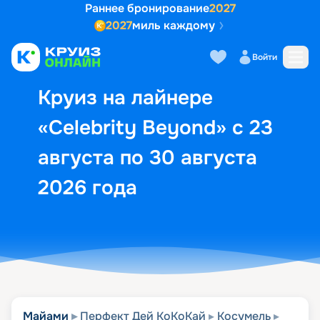
Раннее бронирование
2027
2027
миль каждому
Описание
Выбор кают
Маршрут и экск
Войти
Круиз на лайнере
«Celebrity Beyond» с 23
августа по 30 августа
2026 года
Майами
Перфект Дей КоКоКай
Косумель