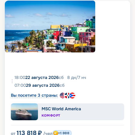
18:00
22 августа 2026
сб
8
дн
/
7
нч
07:00
29 августа 2026
сб
Вы посетите 3 страны:
MSC World America
КОМФОРТ
113 818
₽
от
/чел
+1 000