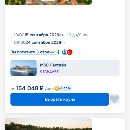
19:00
15 сентября 2026
вт
10
дн
/
9
нч
09:00
24 сентября 2026
чт
Вы посетите 3 страны:
MSC Fantasia
СТАНДАРТ
154 048
₽
от
/чел
+1 000
Выбрать круиз