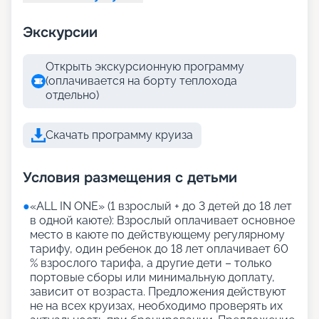
Экскурсии
Открыть экскурсионную программу
(оплачивается на борту теплохода
отдельно)
Скачать программу круиза
Условия размещения с детьми
●
«АLL IN ONE» (1 взрослый + до 3 детей до 18 лет
в одной каюте): Взрослый оплачивает основное
место в каюте по действующему регулярному
тарифу, один ребенок до 18 лет оплачивает 60
% взрослого тарифа, а другие дети – только
портовые сборы или минимальную доплату,
зависит от возраста. Предложения действуют
не на всех круизах, необходимо проверять их