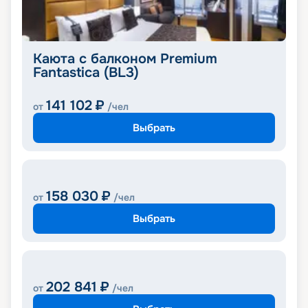
Каюта с балконом Premium
Fantastica (BL3)
141 102
₽
от
/чел
Выбрать
158 030
₽
от
/чел
Выбрать
202 841
₽
от
/чел