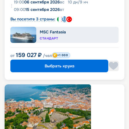
19:00
06 сентября 2026
вс
10
дн
/
9
нч
09:00
15 сентября 2026
вт
Вы посетите 3 страны:
MSC Fantasia
СТАНДАРТ
159 027
₽
от
/чел
+1 000
Выбрать круиз