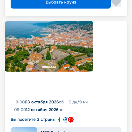
Выбрать круиз
19:00
03 октября 2026
сб
10
дн
/
9
нч
09:00
12 октября 2026
пн
Вы посетите 3 страны: