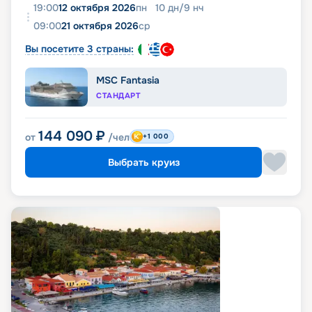
19:00
12 октября 2026
пн
10
дн
/
9
нч
09:00
21 октября 2026
ср
Вы посетите 3 страны:
MSC Fantasia
СТАНДАРТ
144 090
₽
от
/чел
+1 000
Выбрать круиз