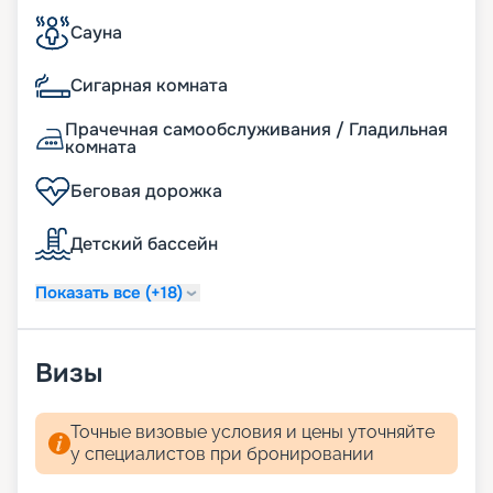
Развлечения на лайнере
Сауна
На 18 палубах гигантского плавучего отеля
Сигарная комната
разместилась развлекательная инфраструктура,
по разнообразию не уступающая городской.
Прачечная самообслуживания / Гладильная
Бассейны и джакузи, аквапарк и тренажерные
комната
залы, спа-комплекс Aurea Spa и Wellness center,
театр Teatro L’Avanguardia и 4D-кинотеатры – это
Беговая дорожка
только начальные пункты списка развлечений.
Отдельные игровые зоны и развлекательные
Детский бассейн
программы ждут юных путешественников.
Показать все (+18)
Путешествуйте с
«Круиз.онлайн»
Визы
Наша компания предлагает купить путевку на
лайнер MSC Fantasia в навигацию 2026 - 2027 г.
На сайте вы найдете актуальное расписание и
Точные визовые условия и цены уточняйте
маршруты круизов, цену путевки, схемы палуб,
у специалистов при бронировании
описание кают, фото внутренних интерьеров,
отзывы опытных круизеров. Если у вас возникли