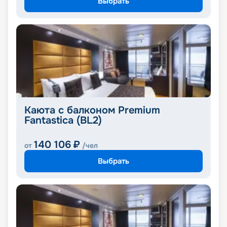
Выбрать
Каюта с балконом Premium
Fantastica (BL2)
140 106
₽
от
/чел
Выбрать