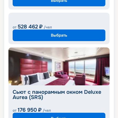
Выбрать
528 462
₽
от
/чел
Выбрать
Сьют с панорамным окном Deluxe
Aurea (SRS)
176 950
₽
от
/чел