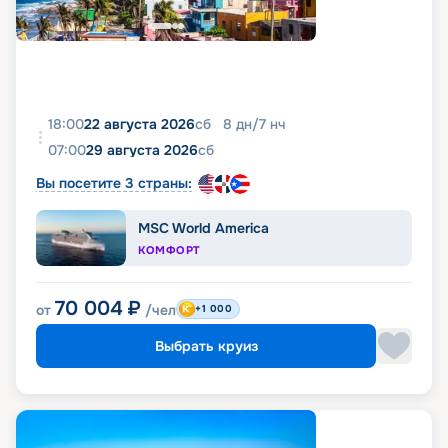
18:00
22 августа 2026
сб
8
дн
/
7
нч
07:00
29 августа 2026
сб
Вы посетите 3 страны:
MSC World America
КОМФОРТ
70 004
₽
от
/чел
+1 000
Выбрать круиз