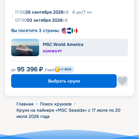
17:00
26 сентября 2026
сб
8
дн
/
7
нч
07:00
03 октября 2026
сб
Вы посетите 3 страны:
MSC World America
КОМФОРТ
95 396
₽
от
/чел
+1 000
Выбрать круиз
Главная
•
Поиск круизов
•
Круиз на лайнере «MSC Seaside» с 17 июля по 20
июля 2026 года