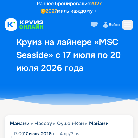
Раннее бронирование
2027
2027
миль каждому
Описание
Выбор кают
Маршрут и экск
Войти
Круиз на лайнере «MSC
Seaside» с 17 июля по 20
июля 2026 года
Майами
Нассау
Оушен-Кей
Майами
17:00
17 июля 2026
пт
4
дн
/
3
нч