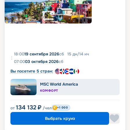
18:00
19 сентября 2026
сб
15
дн
/
14
нч
07:00
03 октября 2026
сб
Вы посетите 5 стран:
MSC World America
КОМФОРТ
134 132
₽
от
/чел
+1 000
Выбрать круиз