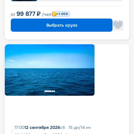
99 877
₽
от
/чел
+1 000
Выбрать круиз
17:00
12 сентября 2026
сб
15
дн
/
14
нч