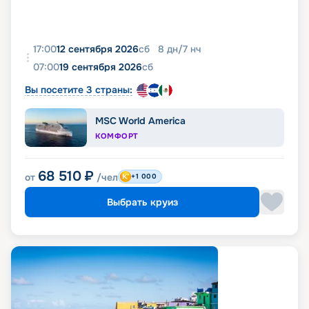
17:00
12 сентября 2026
сб
8
дн
/
7
нч
07:00
19 сентября 2026
сб
Вы посетите 3 страны:
MSC World America
КОМФОРТ
68 510
₽
от
/чел
+1 000
Выбрать круиз