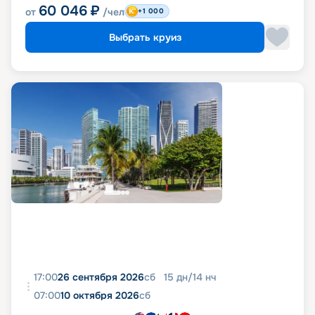
60 046
₽
от
/чел
+1 000
Выбрать круиз
17:00
26 сентября 2026
сб
15
дн
/
14
нч
07:00
10 октября 2026
сб