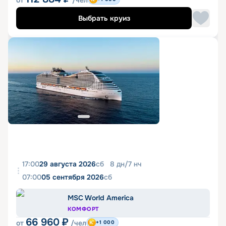
от
/чел
Выбрать круиз
17:00
29 августа 2026
сб
8
дн
/
7
нч
07:00
05 сентября 2026
сб
MSC World America
КОМФОРТ
66 960
₽
от
/чел
+1 000