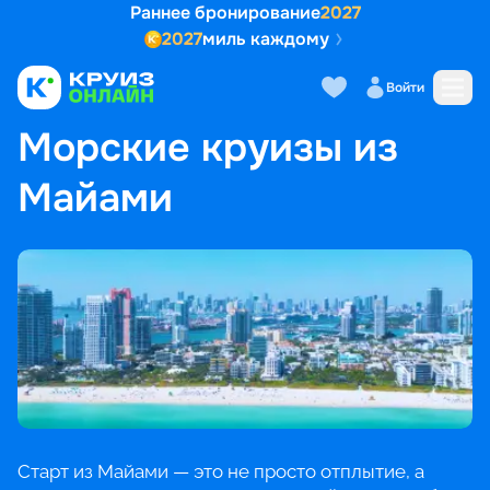
Раннее бронирование
2027
2027
миль каждому
Войти
ГЛАВНАЯ
•
ПОПУЛЯРНЫЕ НАПРАВЛЕНИЯ
•
МОРСКИЕ КРУИЗЫ ИЗ МАЙАМИ
Морские круизы из
Майами
Старт из Майами — это не просто отплытие, а