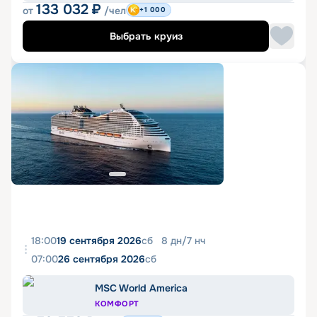
133 032
₽
от
/чел
+1 000
Выбрать круиз
18:00
19 сентября 2026
сб
8
дн
/
7
нч
07:00
26 сентября 2026
сб
MSC World America
КОМФОРТ