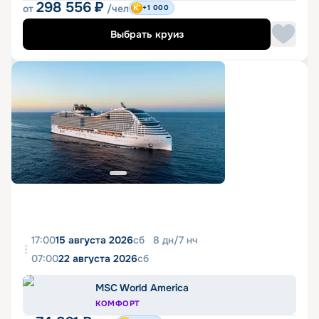
298 556
₽
от
/чел
+1 000
Выбрать круиз
17:00
15 августа 2026
сб
8
дн
/
7
нч
07:00
22 августа 2026
сб
MSC World America
КОМФОРТ