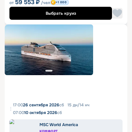
59 553
₽
от
/чел
+1 000
Выбрать круиз
17:00
26 сентября 2026
сб
15
дн
/
14
нч
07:00
10 октября 2026
сб
MSC World America
КОМФОРТ