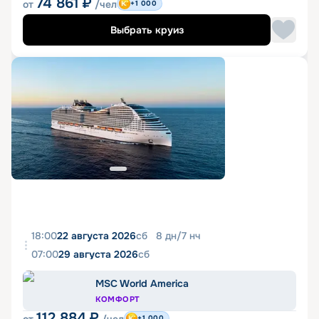
74 861
₽
от
/чел
+1 000
Выбрать круиз
18:00
22 августа 2026
сб
8
дн
/
7
нч
07:00
29 августа 2026
сб
MSC World America
КОМФОРТ
112 884
₽
+1 000