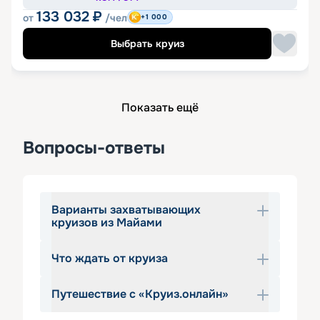
133 032
₽
от
/чел
+1 000
Выбрать круиз
Показать ещё
Вопросы-ответы
Варианты захватывающих
круизов из Майами
Что ждать от круиза
Кажется, «круиз из Майами» даже 
звучит как мечта. Почему бы не 
Путешествие с «Круиз.онлайн»
воплотить ее в жизнь? Бирюзовые 
Выбирая в качестве путешествия 
морские волны, крики чаек над 
морской круиз
 из Майями, вы 