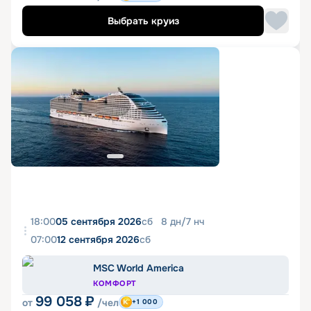
Выбрать круиз
18:00
05 сентября 2026
сб
8
дн
/
7
нч
07:00
12 сентября 2026
сб
MSC World America
КОМФОРТ
99 058
₽
от
/чел
+1 000