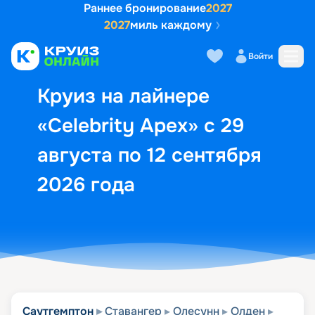
Раннее бронирование
2027
2027
миль каждому
Описание
Выбор кают
Маршрут и экск
Войти
Круиз на лайнере
«Celebrity Apex» с 29
августа по 12 сентября
2026 года
Саутгемптон
Ставангер
Олесунн
Олден