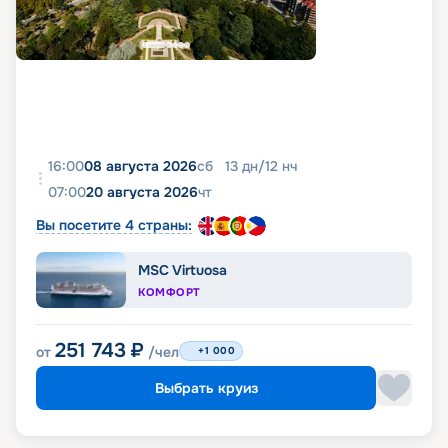
16:00
08 августа 2026
сб
13
дн
/
12
нч
07:00
20 августа 2026
чт
Вы посетите 4 страны:
MSC Virtuosa
КОМФОРТ
251 743
₽
от
/чел
+1 000
Выбрать круиз