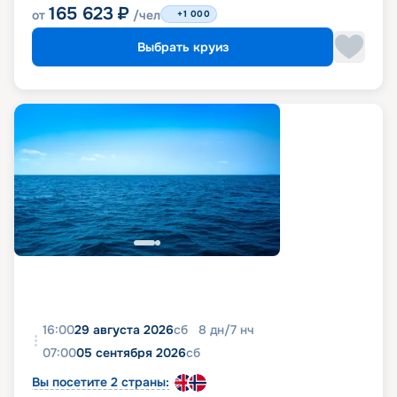
165 623
₽
от
/чел
+1 000
Выбрать круиз
16:00
29 августа 2026
сб
8
дн
/
7
нч
07:00
05 сентября 2026
сб
Вы посетите 2 страны: