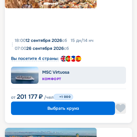
18:00
12 сентября 2026
сб
15
дн
/
14
нч
07:00
26 сентября 2026
сб
Вы посетите 4 страны:
MSC Virtuosa
КОМФОРТ
201 177
₽
от
/чел
+1 000
Выбрать круиз