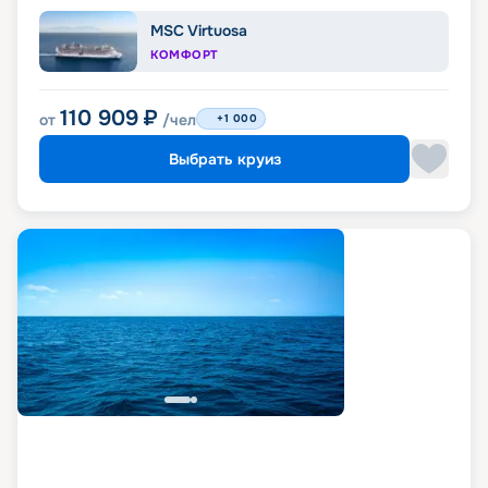
MSC Virtuosa
КОМФОРТ
110 909
₽
от
/чел
+1 000
Выбрать круиз