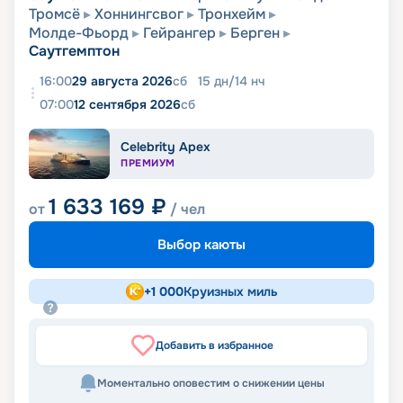
Тромсё
Хоннингсвог
Тронхейм
Молде-Фьорд
Гейрангер
Берген
Саутгемптон
16:00
29 августа 2026
сб
15
дн
/
14
нч
07:00
12 сентября 2026
сб
Celebrity Apex
ПРЕМИУМ
1 633 169
₽
от
/ чел
Выбор каюты
+
1 000
Круизных миль
Добавить в избранное
Моментально оповестим о снижении цены