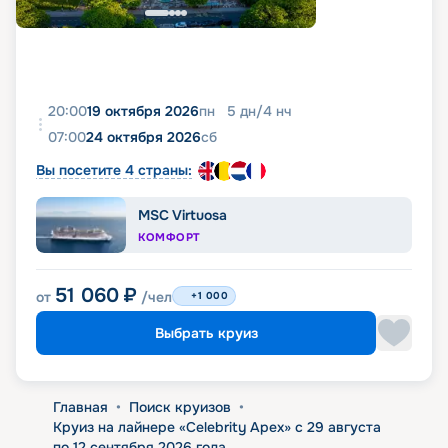
20:00
19 октября 2026
пн
5
дн
/
4
нч
07:00
24 октября 2026
сб
Вы посетите 4 страны:
MSC Virtuosa
КОМФОРТ
51 060
₽
от
/чел
+1 000
Выбрать круиз
Главная
•
Поиск круизов
•
Круиз на лайнере «Celebrity Apex» с 29 августа
по 12 сентября 2026 года