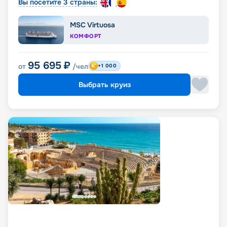
Вы посетите 3 страны:
MSC Virtuosa
КОМФОРТ
95 695
₽
от
/чел
+1 000
Выбрать круиз