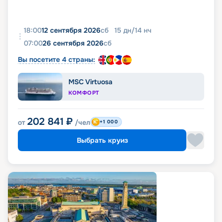
18:00
12 сентября 2026
сб
15
дн
/
14
нч
07:00
26 сентября 2026
сб
Вы посетите 4 страны:
MSC Virtuosa
КОМФОРТ
202 841
₽
от
/чел
+1 000
Выбрать круиз