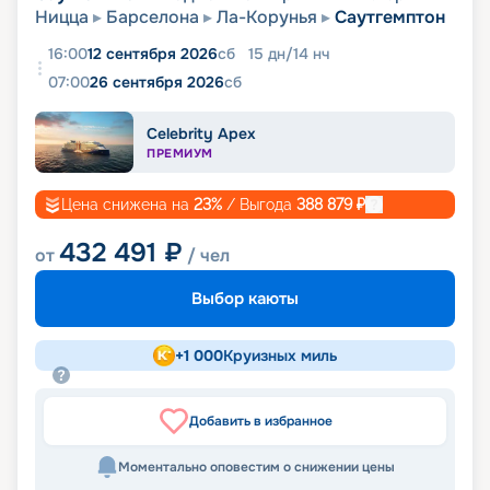
Ницца
Барселона
Ла-Корунья
Саутгемптон
16:00
12 сентября 2026
сб
15
дн
/
14
нч
07:00
26 сентября 2026
сб
Celebrity Apex
ПРЕМИУМ
Цена снижена на
23
%
/ Выгода
388 879
₽
432 491
₽
от
/ чел
Выбор каюты
+
1 000
Круизных миль
Добавить в избранное
Моментально оповестим о снижении цены