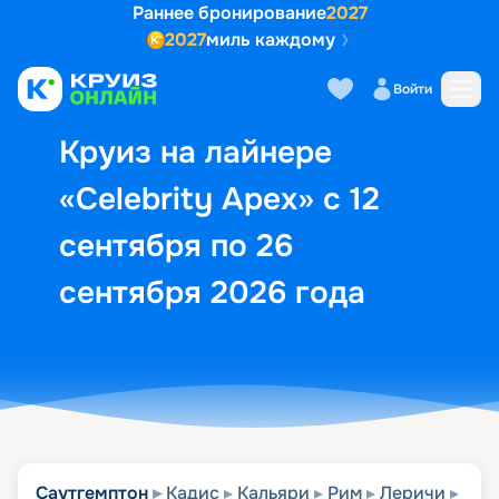
Раннее бронирование
2027
2027
миль каждому
Описание
Выбор кают
Маршрут и экск
Войти
Круиз на лайнере
«Celebrity Apex» с 12
сентября по 26
сентября 2026 года
Саутгемптон
Кадис
Кальяри
Рим
Леричи