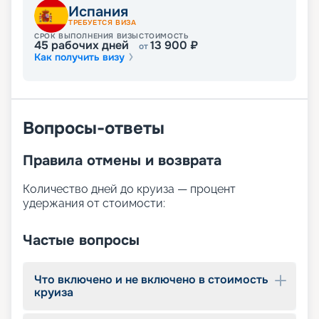
отзывы и фото, изучайте схемы, характеристики
Испания
и планы палуб, описание, расписание
ТРЕБУЕТСЯ ВИЗА
маршрутов, а также выбирайте, узнавайте цену
СРОК ВЫПОЛНЕНИЯ ВИЗЫ
СТОИМОСТЬ
45
рабочих дней
13 900
₽
от
и покупайте путевку в тур. При необходимости
Как получить визу
вы можете обратиться к менеджерам, которые
помогут с решением любого вопроса.
Кроме того, мы рады напомнить, что,
воспользовавшись услугами раннего
бронирования, можете прилично сэкономить.
Вопросы-ответы
Рекомендуем оформлять путевку в круиз вашей
мечты уже сейчас и наслаждаться выгодой и
Правила отмены и возврата
комфортом во время вашего замечательного
отпуска!
Количество дней до круиза — процент
удержания от стоимости:
Частые вопросы
Что включено и не включено в стоимость
круиза