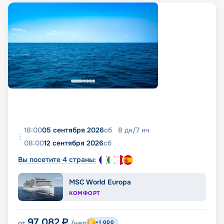
18:00
05 сентября 2026
сб
8
дн
/
7
нч
08:00
12 сентября 2026
сб
Вы посетите 4 страны:
MSC World Europa
КОМФОРТ
97 082
₽
от
/чел
+1 000