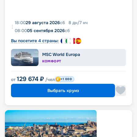
18:00
29 августа 2026
сб
8
дн
/
7
нч
08:00
05 сентября 2026
сб
Вы посетите 4 страны:
MSC World Europa
КОМФОРТ
129 674
₽
от
/чел
+1 000
Выбрать круиз