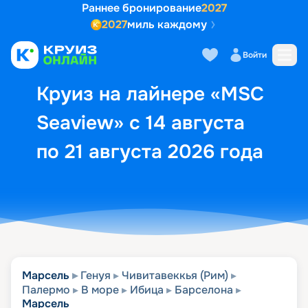
Раннее бронирование
2027
2027
миль каждому
Описание
Выбор кают
Маршрут и экск
Войти
Круиз на лайнере «MSC
Seaview» с 14 августа
по 21 августа 2026 года
Марсель
Генуя
Чивитавеккья (Рим)
Палермо
В море
Ибица
Барселона
Марсель