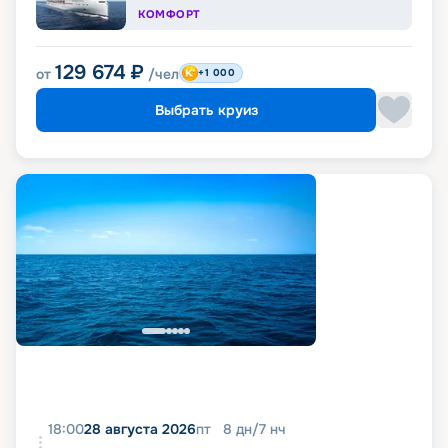
КОМФОРТ
129 674
₽
от
/чел
+1 000
Выбрать круиз
18:00
28 августа 2026
пт
8
дн
/
7
нч