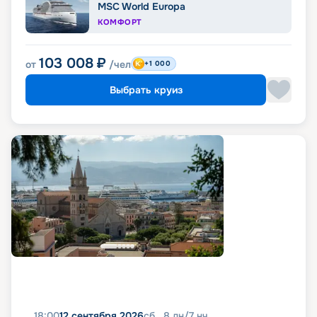
MSC World Europa
КОМФОРТ
103 008
₽
от
/чел
+1 000
Выбрать круиз
18:00
12 сентября 2026
сб
8
дн
/
7
нч