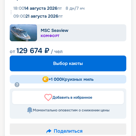
18:00
14 августа 2026
пт
8
дн
/
7
нч
09:00
21 августа 2026
пт
MSC Seaview
КОМФОРТ
129 674
₽
от
/ чел
Выбор каюты
+
1 000
Круизных миль
Добавить в избранное
Моментально оповестим о снижении цены
Поделиться