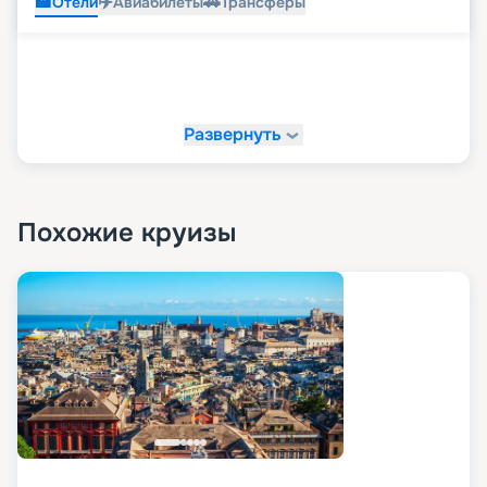
🏨
✈️
🚗
Отели
Авиабилеты
Трансферы
Развернуть
Похожие круизы