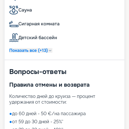
которая может ответить всем вашим
пожеланиям. Кроме того, при раннем
Сауна
бронировании вам удастся сэкономить
средства, не теряя при этом в качестве.
Сигарная комната
Заходите на наш сайт, изучайте описание,
расписание, схемы, план и маршруты лайнера.
Детский бассейн
Читайте отзывы, узнавайте цену и покупайте
путевку на навигацию 2026 - 2027 г. не выходя из
дома. Для того чтобы воспользоваться нашими
Показать все (+13)
услугами, даже не нужно связываться с нашими
менеджерами.
Вопросы-ответы
Правила отмены и возврата
Количество дней до круиза — процент
удержания от стоимости:
●
до 60 дней - 50 €/на пассажира
●
от 59 до 30 дней - 25%*