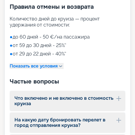
м2, открытые кормовые террасы позволяют с
Правила отмены и возврата
удобством наслаждаться морскими видами.
Внутренние пространства разделены на
Количество дней до круиза — процент
тематические зоны с особым интерьером –
удержания от стоимости:
семейные, детские, молодежные и другие.
Туристов ожидают театры, рестораны,
●
до 60 дней - 50 €/на пассажира
бассейны, магазины, бары, променады и другие
места отдыха, не уступающие по разнообразию
●
от 59 до 30 дней - 25%*
городским улицам. Особенно популярны:
●
от 29 до 22 дней - 40%*
• аквапарк с технологией виртуальной
реальности;
Показать все условия
• сухая спиральная горка Venom Drop для спуска
пассажиров высотой в 11 палуб;
Частые вопросы
• 90-метровая прогулочная зона на открытой
корме;
• променад с магазинами и ресторанами,
Что включено и не включено в стоимость
накрытый светодиодным куполом;
круиза
• Duti-free shopping;
• MSC Aurea Spa – огромный выбор Spa-
процедур на площади 1000 м2;
На какую дату бронировать перелет в
• тренажерный зал с оборудованием Technogym;
город отправления круиза?
• игровые зоны от LEGO;