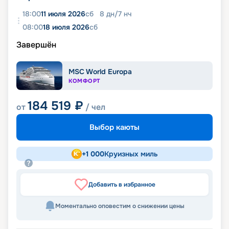
18:00
11 июля 2026
сб
8
дн
/
7
нч
08:00
18 июля 2026
сб
Завершён
MSC World Europa
КОМФОРТ
184 519
₽
от
/ чел
Выбор каюты
+
1 000
Круизных миль
Добавить в избранное
Моментально оповестим о снижении цены