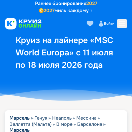
Раннее бронирование
2027
2027
миль каждому
Описание
Выбор кают
Маршрут и экск
Войти
Круиз на лайнере «MSC
World Europa» с 11 июля
по 18 июля 2026 года
Марсель
Генуя
Неаполь
Мессина
Валлетта (Мальта)
В море
Барселона
Марсель