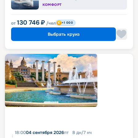
КОМФОРТ
130 746
₽
от
/чел
+1 000
Выбрать круиз
18:00
04 сентября 2026
пт
8
дн
/
7
нч