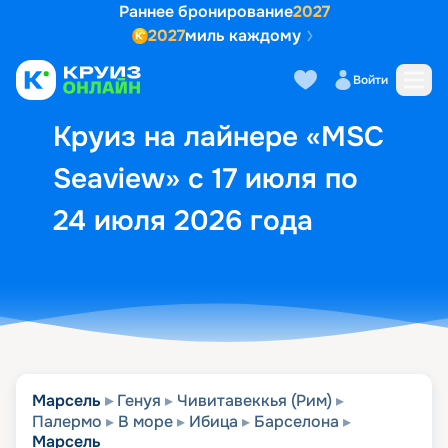
Раннее бронирование
2027
2027
миль каждому
Описание
Выбор кают
Маршрут и экск
Войти
Круиз на лайнере «MSC
Seaview» с 17 июля по
24 июля 2026 года
Марсель
Генуя
Чивитавеккья (Рим)
Палермо
В море
Ибица
Барселона
Марсель