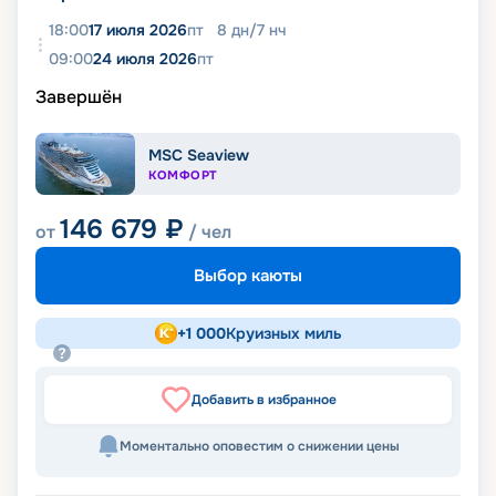
18:00
17 июля 2026
пт
8
дн
/
7
нч
09:00
24 июля 2026
пт
Завершён
MSC Seaview
КОМФОРТ
146 679
₽
от
/ чел
Выбор каюты
+
1 000
Круизных миль
Добавить в избранное
Моментально оповестим о снижении цены