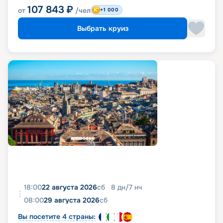
107 843
₽
от
/чел
+1 000
Выбрать круиз
18:00
22 августа 2026
сб
8
дн
/
7
нч
08:00
29 августа 2026
сб
Вы посетите 4 страны: