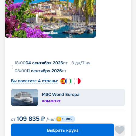
18:00
04 сентября 2026
пт
8
дн
/
7
нч
08:00
11 сентября 2026
пт
Вы посетите 4 страны:
MSC World Europa
КОМФОРТ
109 835
₽
от
/чел
+1 000
Выбрать круиз