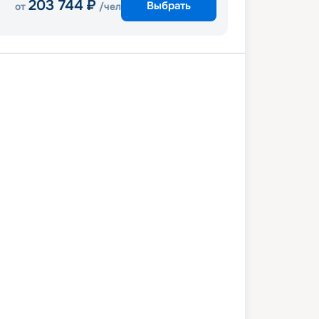
203 744
₽
Выбрать
от
/чел
ль
Валенсия
Ибица
В море
и
Чивитавеккья (Рим)
Генуя
ль
6 августа 2026
ср
8
дн
/
7
нч
02 сентября 2026
ср
MSC Musica
СТАНДАРТ
 снижена на
10
%
/ Выгода
14 814
₽
8 686
₽
/ чел
Выбор каюты