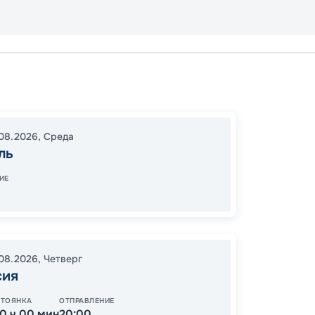
Марсе
Кальяр
Марсе
08.2026
,
Среда
15:00
2
ль
07:00
ИЕ
Цена
.08.2026
,
Четверг
12
сия
от
СТОЯНКА
ОТПРАВЛЕНИЕ
10 ч 00 мин
20:00