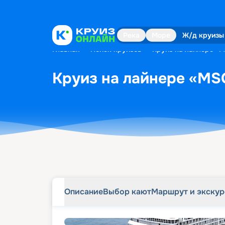
Описание
Выбор кают
Маршрут и экску
Река
Море
Ж/д круизы
Главная
•
Поиск круизов
•
Круиз на лайнере «M
Круиз на лайнере «MSC
Описание
Выбор кают
Маршрут и экску