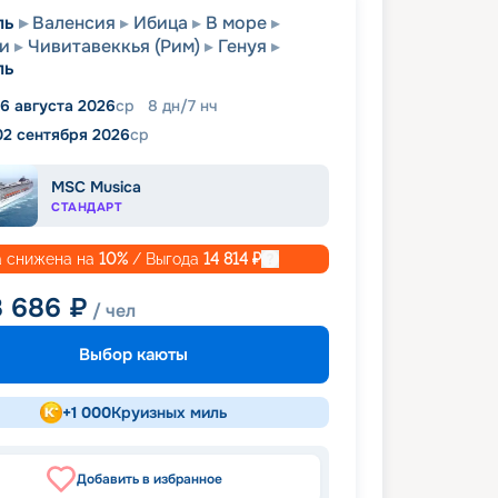
ль
Валенсия
Ибица
В море
и
Чивитавеккья (Рим)
Генуя
ль
6 августа 2026
ср
8
дн
/
7
нч
02 сентября 2026
ср
MSC Musica
СТАНДАРТ
 снижена на
10
%
/ Выгода
14 814
₽
8 686
₽
/ чел
Выбор каюты
+
1 000
Круизных миль
Добавить в избранное