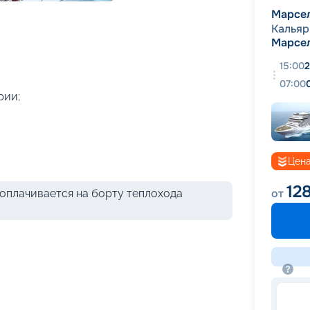
+
36
фотографий
Марсе
Кальяр
Марсе
15:00
2
07:00
рии;
Цена
12
от
оплачивается на борту теплохода