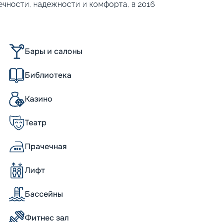
ечности, надежности и комфорта, в 2016
а 16-палубном (из них 13 пассажирских)
ловек. Его изюминка – трехуровневый
таном-водопадом. Другие характеристики:
Бары и салоны
Библиотека
 – внешние. Также большое количество кают
Казино
usica
Театр
еме «все включено». Пассажиров
Прачечная
, L’Oleandro и Le Maxim’s, с заказным
 кто предпочитает шведский стол, 20
дельную плату можно посетить рестораны
Лифт
 вина, отличный кофе и авторские десерты
Бассейны
зного лайнера
Фитнес зал