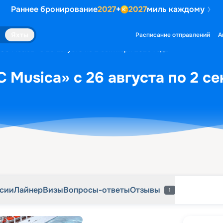
Раннее бронирование
2027
+
2027
миль каждому
рсии
Лайнер
Визы
Вопросы-ответы
Отзывы
1
Яхты
Расписание отправлений
А
SC Musica» с 26 августа по 2 сентября 2026 года
 Musica» с 26 августа по 2 се
рсии
Лайнер
Визы
Вопросы-ответы
Отзывы
1