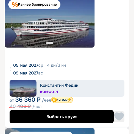
Раннее бронирование
05 мая 2027
ср
4
дн
/
3
нч
09 мая 2027
вс
Константин Федин
КОМФОРТ
36 360
₽
от
/чел
+2 027
40 400
₽
/чел
Выбрать круиз