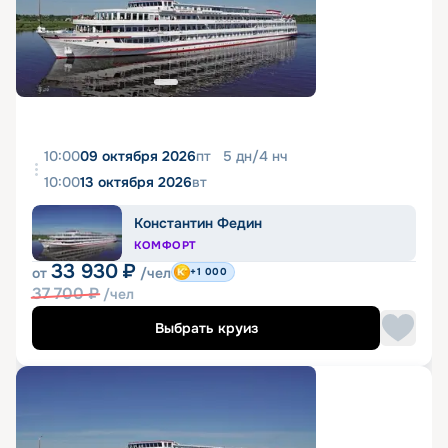
10:00
09 октября 2026
пт
5
дн
/
4
нч
10:00
13 октября 2026
вт
Константин Федин
КОМФОРТ
33 930
₽
от
/чел
+1 000
37 700
₽
/чел
Выбрать круиз