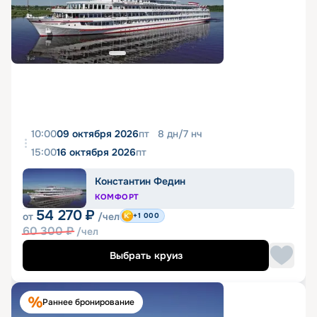
10:00
09 октября 2026
пт
8
дн
/
7
нч
15:00
16 октября 2026
пт
Константин Федин
КОМФОРТ
54 270
₽
от
/чел
+1 000
60 300
₽
/чел
Выбрать круиз
Раннее бронирование