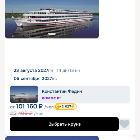
23 августа 2027
пн
14
дн
/
13
нч
05 сентября 2027
вс
Константин Федин
КОМФОРТ
101 160
₽
от
/чел
+2 027
112 400
₽
/чел
Выбрать круиз