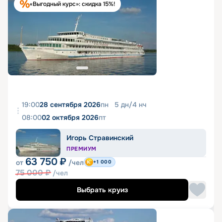
«Выгодный курс»: скидка 15%!
19:00
28 сентября 2026
пн
5
дн
/
4
нч
08:00
02 октября 2026
пт
Игорь Стравинский
ПРЕМИУМ
63 750
₽
от
/чел
+1 000
75 000
₽
/чел
Выбрать круиз