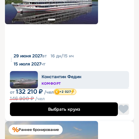
29 июня 2027
вт
16
дн
/
15
нч
15 июля 2027
чт
Константин Федин
КОМФОРТ
132 210
₽
от
/чел
+2 027
146 900
₽
/чел
Выбрать круиз
Раннее бронирование