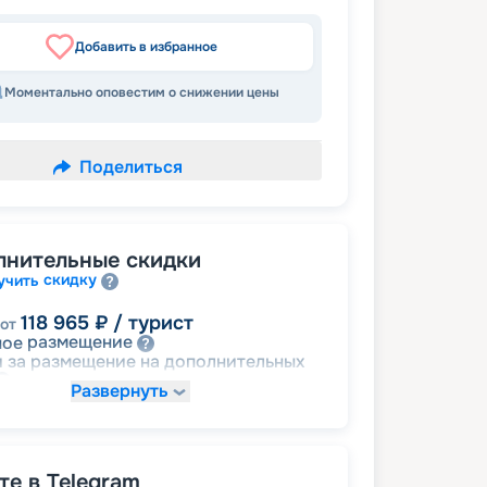
Добавить в избранное
Моментально оповестим о снижении цены
Поделиться
лнительные скидки
скидку
учить
118 965
₽
/ турист
от
размещение
ное
 за размещение на дополнительных
Развернуть
144 458
₽
/ турист
от
детям
а
е в Telegram