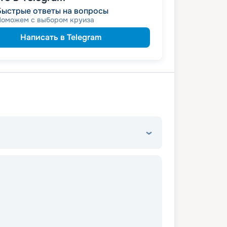
Быстрые ответы на вопросы
152 955
₽
/ турист
от
Поможем с выбором круиза
ветеранам
а
семьям
а многодетным
Написать в Telegram
ведомств
 сотрудникам силовых
пенсионерам
а