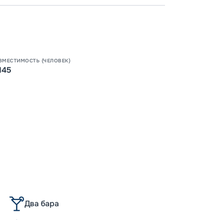
Допо
Как пол
ВМЕСТИМОСТЬ (ЧЕЛОВЕК)
145
-
30
%
Непол
Скидки
места
-
15
%
Скидк
Пишит
-
10
%
Скидк
Скидк
Скидка
Скидк
Два бара