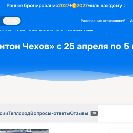
Раннее бронирование
2027
+
2027
миль каждому
рсии
Теплоход
Вопросы-ответы
Отзывы
38
Яхты
Расписание отправлений
А
«Антон Чехов» с 25 апреля по 5 мая 2027 года
нтон Чехов» с 25 апреля по 5 
рсии
Теплоход
Вопросы-ответы
Отзывы
38