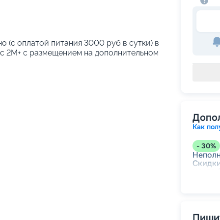
о (с оплатой питания 3000 руб в сутки) в
кс 2М+ с размещением на дополнительном
Допо
Как пол
-
30
%
Непол
Скидки
места
-
15
%
Скидк
Пишит