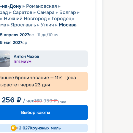
-на-Дону
Романовская
рад
Саратов
Самара
Болгар
Нижний Новгород
Городец
ома
Ярославль
Углич
Москва
5 апреля 2027
вс
11
дн
/
10
нч
5 мая 2027
ср
Антон Чехов
ПРЕМИУМ
Раннее бронирование —
11
%. Цена
вырастет через
23
дня
1 256
₽
/ чел
169 950
₽
/ чел
Выбор каюты
+
2 027
Круизных миль