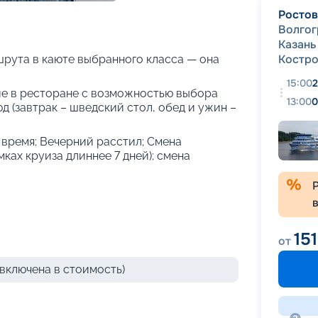
+
68
фотографий
Ростов
Волгог
Казань
Костр
рута в каюте выбранного класса — она
15:00
2
е в ресторане с возможностью выбора
13:00
0
 (завтрак – шведский стол, обед и ужин –
е время; Вечерний расстил; Смена
амках круиза длиннее 7 дней); смена
15
от
включена в стоимость)