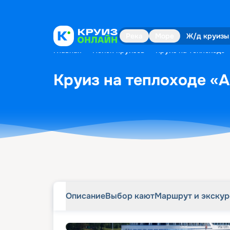
Описание
Выбор кают
Маршрут и экску
Река
Море
Ж/д круизы
Главная
•
Поиск круизов
•
Круиз на теплоходе 
Круиз на теплоходе «А
Описание
Выбор кают
Маршрут и экску