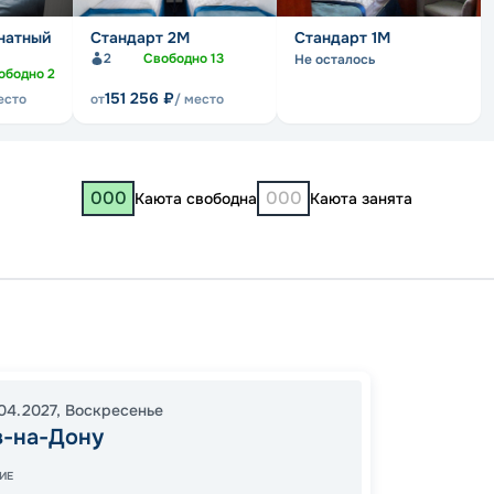
натный
Стандарт 2M
Стандарт 1M
2
Свободно
13
Не осталось
ободно
2
151 256
₽
есто
от
/ место
000
000
Каюта свободна
Каюта занята
Ростов
Волгог
Казань
04.2027
,
Воскресенье
Костр
в-на-Дону
15:00
2
ИЕ
13:00
0