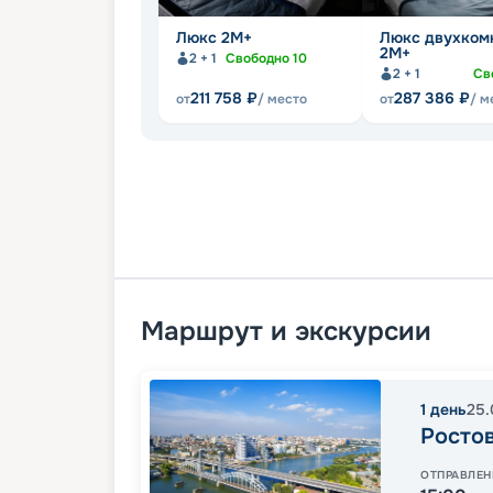
Люкс 2М+
Люкс двухком
2М+
2 + 1
Свободно
10
2 + 1
Св
211 758
₽
287 386
₽
от
/ место
от
/ м
Маршрут и экскурсии
1
день
25.
Росто
ОТПРАВЛЕН