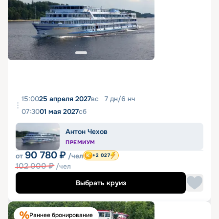
15:00
25 апреля 2027
вс
7
дн
/
6
нч
07:30
01 мая 2027
сб
Антон Чехов
ПРЕМИУМ
90 780
₽
от
/чел
+2 027
102 000
₽
/чел
Выбрать круиз
Раннее бронирование