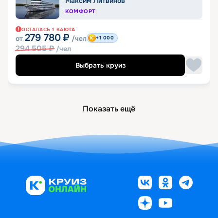
Максим Литвинов
КОМФОРТ
ОСТАЛАСЬ
1
КАЮТА
279 780
₽
от
/чел
+1 000
294 505
₽
/чел
Выбрать круиз
Показать ещё