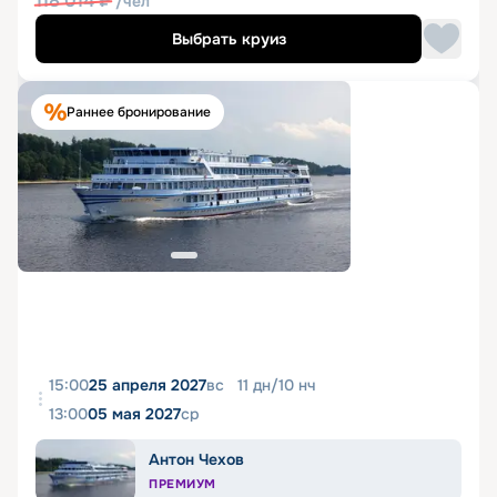
118 014
₽
/чел
Выбрать круиз
Раннее бронирование
15:00
25 апреля 2027
вс
11
дн
/
10
нч
13:00
05 мая 2027
ср
Антон Чехов
ПРЕМИУМ