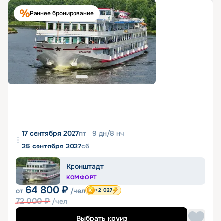
Раннее бронирование
17 сентября 2027
пт
9
дн
/
8
нч
25 сентября 2027
сб
Кронштадт
КОМФОРТ
64 800
₽
от
/чел
+2 027
72 000
₽
/чел
Выбрать круиз