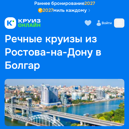
Раннее бронирование
2027
2027
миль каждому
Войти
ГЛАВНАЯ
•
ПОПУЛЯРНЫЕ НАПРАВЛЕНИЯ
•
РЕЧНЫЕ КРУИЗЫ ИЗ РОСТОВА-НА-ДОНУ В БОЛГАР
Речные круизы из
Ростова-на-Дону в
Болгар