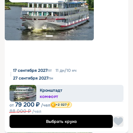
17 сентября 2027
пт
11
дн
/
10
нч
27 сентября 2027
пн
Кронштадт
КОМФОРТ
79 200
₽
от
/чел
+2 027
88 000
₽
/чел
Выбрать круиз