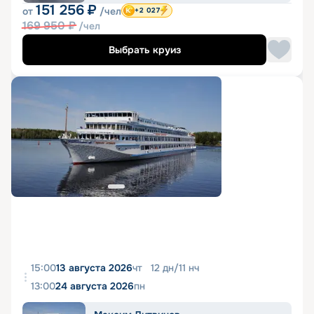
151 256
₽
от
/чел
+2 027
169 950
₽
/чел
Выбрать круиз
15:00
13 августа 2026
чт
12
дн
/
11
нч
13:00
24 августа 2026
пн