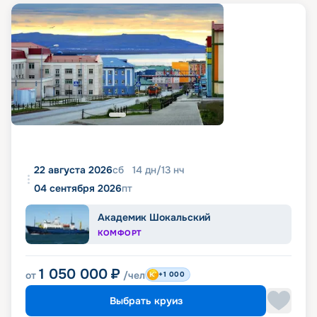
22 августа 2026
сб
14
дн
/
13
нч
04 сентября 2026
пт
Академик Шокальский
КОМФОРТ
1 050 000
₽
от
/чел
+1 000
Выбрать круиз