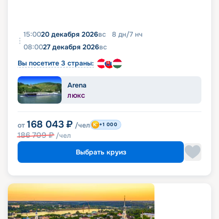
15:00
20 декабря 2026
вс
8
дн
/
7
нч
08:00
27 декабря 2026
вс
Вы посетите 3 страны:
Arena
ЛЮКС
168 043
₽
от
/чел
+1 000
186 709
₽
/чел
Выбрать круиз