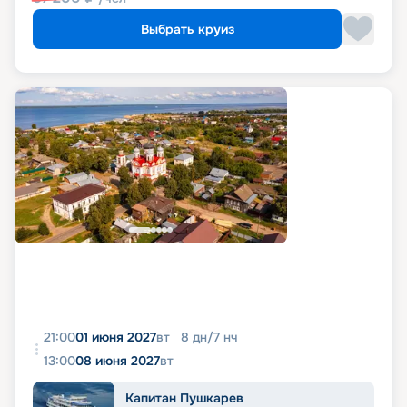
Выбрать круиз
21:00
01 июня 2027
вт
8
дн
/
7
нч
13:00
08 июня 2027
вт
Капитан Пушкарев