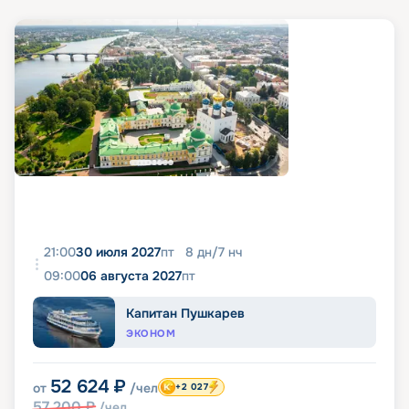
21:00
30 июля 2027
пт
8
дн
/
7
нч
09:00
06 августа 2027
пт
Капитан Пушкарев
ЭКОНОМ
52 624
₽
от
/чел
+2 027
57 200
₽
/чел