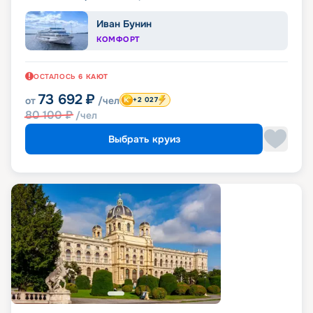
Иван Бунин
КОМФОРТ
ОСТАЛОСЬ
6
КАЮТ
73 692
₽
от
/чел
+2 027
80 100
₽
/чел
Выбрать круиз