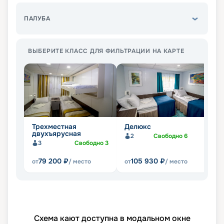
ПАЛУБА
ВЫБЕРИТЕ КЛАСС ДЛЯ ФИЛЬТРАЦИИ НА КАРТЕ
Трехместная
Делюкс
Л
двухъярусная
ч
2
Свободно
6
3
Свободно
3
79 200
₽
105 930
₽
от
/ место
от
/ место
от
Схема кают доступна в модальном окне