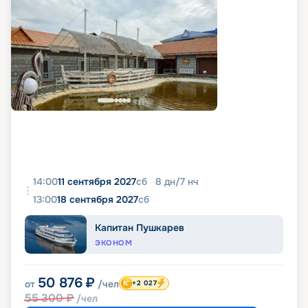
14:00
11 сентября 2027
сб
8
дн
/
7
нч
13:00
18 сентября 2027
сб
Капитан Пушкарев
ЭКОНОМ
50 876
₽
от
/чел
+2 027
55 300
₽
/чел