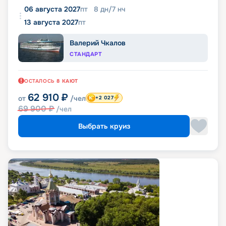
06 августа 2027
пт
8
дн
/
7
нч
13 августа 2027
пт
Валерий Чкалов
СТАНДАРТ
ОСТАЛОСЬ
8
КАЮТ
62 910
₽
от
/чел
+2 027
69 900
₽
/чел
Выбрать круиз