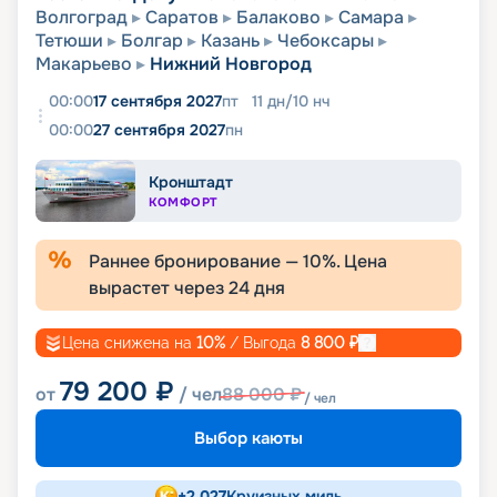
Волгоград
Саратов
Балаково
Самара
Тетюши
Болгар
Казань
Чебоксары
Макарьево
Нижний Новгород
00:00
17 сентября 2027
пт
11
дн
/
10
нч
00:00
27 сентября 2027
пн
Кронштадт
КОМФОРТ
Раннее бронирование —
10
%. Цена
вырастет через
24
дня
Цена снижена на
10
%
/ Выгода
8 800
₽
79 200
₽
от
/ чел
88 000
₽
/ чел
Выбор каюты
+
2 027
Круизных миль