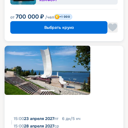
КОМФОРТ
700 000
₽
от
/чел
+1 000
Выбрать круиз
15:00
23 апреля 2027
пт
6
дн
/
5
нч
15:00
28 апреля 2027
ср