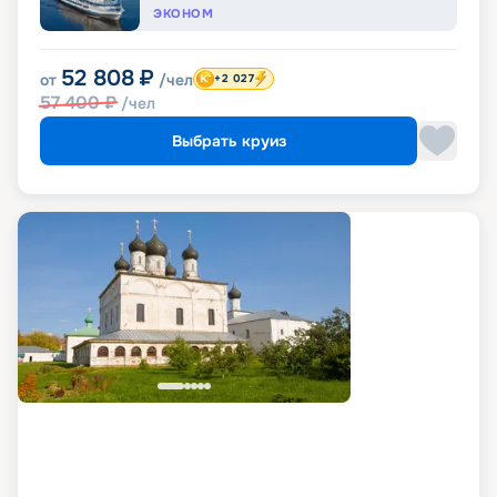
ЭКОНОМ
52 808
₽
от
/чел
+2 027
57 400
₽
/чел
Выбрать круиз