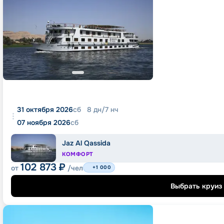
31 октября 2026
сб
8
дн
/
7
нч
07 ноября 2026
сб
Jaz Al Qassida
КОМФОРТ
102 873
₽
от
/чел
+1 000
Выбрать круиз