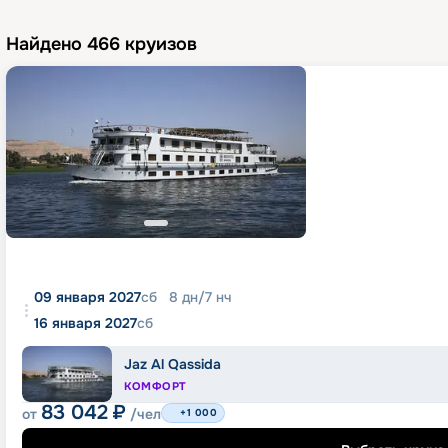
Найдено
466
круизов
09 января 2027
сб
8
дн
/
7
нч
16 января 2027
сб
Jaz Al Qassida
КОМФОРТ
83 042
₽
от
/чел
+1 000