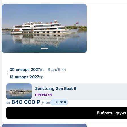
05 января 2027
вт
9
дн
/
8
нч
13 января 2027
ср
Sunctuary Sun Boat III
ПРЕМИУМ
840 000
₽
от
/чел
+1 000
Выбрать круиз