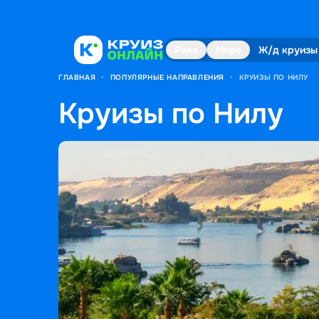
Река
Море
Ж/д круизы
ГЛАВНАЯ
•
ПОПУЛЯРНЫЕ НАПРАВЛЕНИЯ
•
КРУИЗЫ ПО НИЛУ
Круизы по Нилу