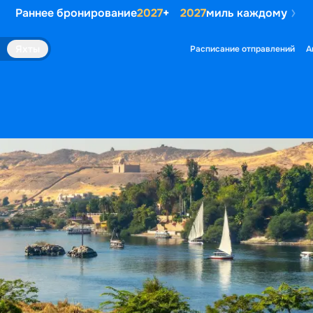
Раннее бронирование
2027
+
2027
миль каждому
Яхты
Расписание отправлений
А