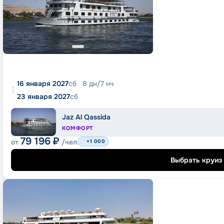
16 января 2027
сб
8
дн
/
7
нч
23 января 2027
сб
Jaz Al Qassida
КОМФОРТ
79 196
₽
от
/чел
+1 000
Выбрать круиз