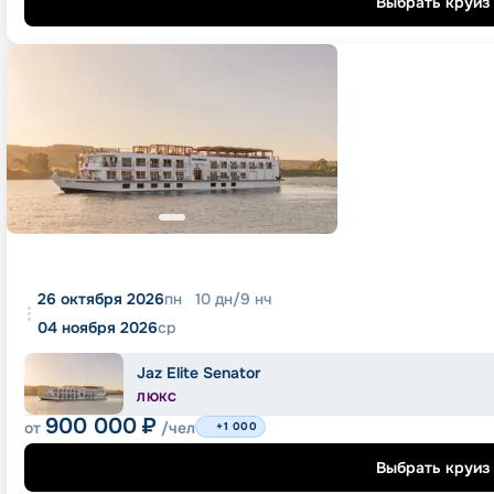
Выбрать круиз
26 октября 2026
пн
10
дн
/
9
нч
04 ноября 2026
ср
Jaz Elite Senator
ЛЮКС
900 000
₽
от
/чел
+1 000
Выбрать круиз