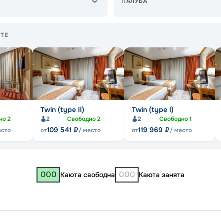
ПАЛУБА
ТЕ
Twin (type II)
Twin (type I)
но
2
2
Свободно
2
2
Свободно
1
109 541
₽
119 969
₽
есто
от
/ место
от
/ место
000
000
Каюта свободна
Каюта занята