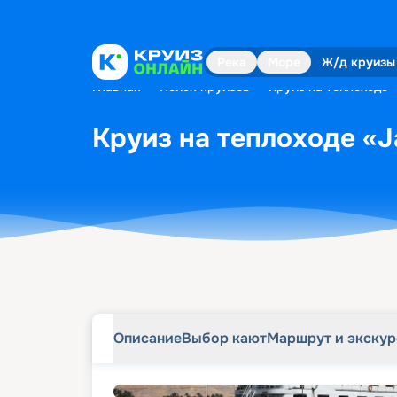
Описание
Выбор кают
Маршрут и экску
Река
Море
Ж/д круизы
Главная
•
Поиск круизов
•
Круиз на теплоходе «
Круиз на теплоходе «Ja
Описание
Выбор кают
Маршрут и экску