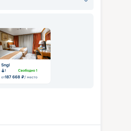
Sngl
1
Свободно
1
187 668
₽
от
/ место