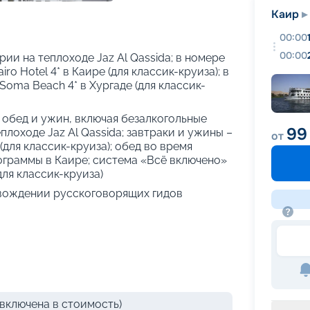
+
23
фотографий
Каир
00:00
00:00
ии на теплоходе Jaz Al Qassida; в номере
ro Hotel 4* в Каире (для классик-круиза); в
Soma Beach 4* в Хургаде (для классик-
, обед и ужин, включая безалкогольные
99 
плоходе Jaz Al Qassida; завтраки и ужины –
от
 (для классик-круиза); обед во время
рограммы в Каире; система «Всё включено»
для классик-круиза)
вождении русскоговорящих гидов
включена в стоимость)