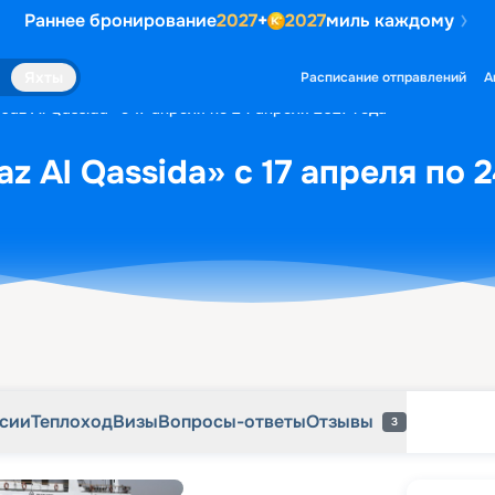
Раннее бронирование
2027
+
2027
миль каждому
рсии
Теплоход
Визы
Вопросы-ответы
Отзывы
3
Яхты
Расписание отправлений
А
Jaz Al Qassida» с 17 апреля по 24 апреля 2027 года
z Al Qassida» с 17 апреля по 
рсии
Теплоход
Визы
Вопросы-ответы
Отзывы
3