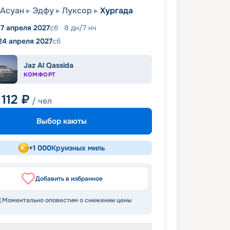
Асуан
Эдфу
Луксор
Хургада
17 апреля 2027
сб
8
дн
/
7
нч
24 апреля 2027
сб
Jaz Al Qassida
КОМФОРТ
112
₽
/ чел
Выбор каюты
+
1 000
Круизных миль
Добавить в избранное
Моментально оповестим о снижении цены