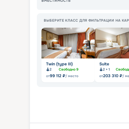
ВМЕСТИМОСТЬ
ВЫБЕРИТЕ КЛАСС ДЛЯ ФИЛЬТРАЦИИ НА КАР
Twin (type III)
Suite
2
Свободно
9
2 + 1
Свобод
99 112
₽
203 310
₽
от
/ место
от
/ м