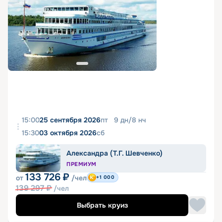
15:00
25 сентября 2026
пт
9
дн
/
8
нч
15:30
03 октября 2026
сб
Александра (Т.Г. Шевченко)
ПРЕМИУМ
133 726
₽
от
/чел
+1 000
139 297
₽
/чел
Выбрать круиз