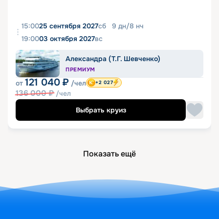
15:00
25 сентября 2027
сб
9
дн
/
8
нч
19:00
03 октября 2027
вс
Александра (Т.Г. Шевченко)
ПРЕМИУМ
121 040
₽
от
/чел
+2 027
136 000
₽
/чел
Выбрать круиз
Показать ещё