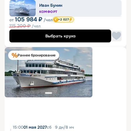
Иван Бунин
КОМФОРТ
105 984
₽
от
/чел
+2 027
115 200
₽
/чел
Выбрать круиз
Раннее бронирование
15:00
01 мая 2027
сб
9
дн
/
8
нч