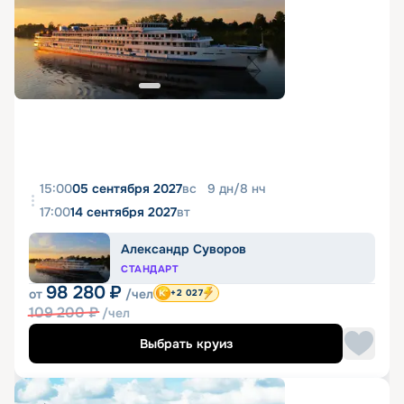
15:00
05 сентября 2027
вс
9
дн
/
8
нч
17:00
14 сентября 2027
вт
Александр Суворов
СТАНДАРТ
98 280
₽
от
/чел
+2 027
109 200
₽
/чел
Выбрать круиз