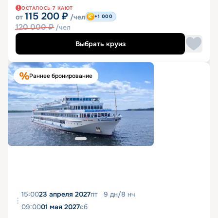
ОСТАЛОСЬ
7
КАЮТ
115 200
₽
от
/чел
+1 000
120 000
₽
/чел
Выбрать круиз
Раннее бронирование
15:00
23 апреля 2027
пт
9
дн
/
8
нч
09:00
01 мая 2027
сб