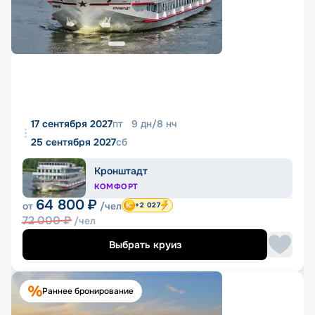
17 сентября 2027
пт
9
дн
/
8
нч
25 сентября 2027
сб
Кронштадт
КОМФОРТ
64 800
₽
от
/чел
+2 027
72 000
₽
/чел
Выбрать круиз
Раннее бронирование