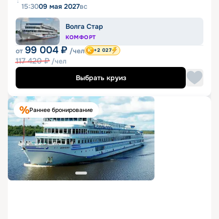
15:30
09 мая 2027
вс
Волга Стар
КОМФОРТ
99 004
₽
от
/чел
+2 027
117 420
₽
/чел
Выбрать круиз
Раннее бронирование