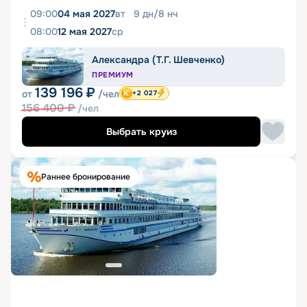
09:00
04 мая 2027
вт
9
дн
/
8
нч
08:00
12 мая 2027
ср
Александра (Т.Г. Шевченко)
ПРЕМИУМ
139 196
₽
от
/чел
+2 027
156 400
₽
/чел
Выбрать круиз
Раннее бронирование