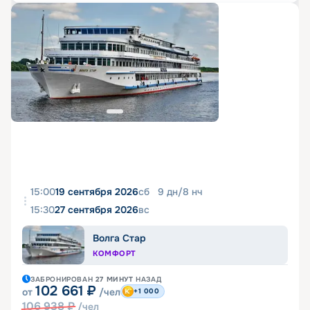
15:00
19 сентября 2026
сб
9
дн
/
8
нч
15:30
27 сентября 2026
вс
Волга Стар
КОМФОРТ
ЗАБРОНИРОВАН
27 МИНУТ
НАЗАД
102 661
₽
от
/чел
+1 000
106 938
₽
/чел