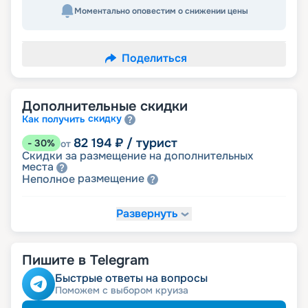
Моментально оповестим о снижении цены
Поделиться
Дополнительные скидки
скидку
Как получить
82 194
₽
/ турист
-
30
%
от
Скидки за размещение на дополнительных
места
размещение
Неполное
Развернуть
99 807
₽
/ турист
-
15
%
от
детям
Скидка
Пишите в Telegram
105 678
₽
/ турист
-
10
%
от
пенсионерам
Скидка
Быстрые ответы на вопросы
ведомств
Скидка сотрудникам силовых
Поможем с выбором круиза
ветеранам
Скидка