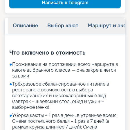
семьям
Скидка многодетным
Написать в Telegram
Описание
Выбор кают
Маршрут и экск
+
26
фотографий
Что включено в стоимость
●
Проживание на протяжении всего маршрута в
каюте выбранного класса — она закрепляется
за вами
●
Трёхразовое сбалансированное питание в
ресторане с возможностью выбора
вегетарианских и низкокалорийных блюд
(завтрак – шведский стол, обед и ужин –
выборное меню)
●
Уборка каюты – 1 раз в день, в утреннее время;
Смена постельного белья – 1 раз в 7 дней (в
рамках круиза длиннее 7 дней); Смена