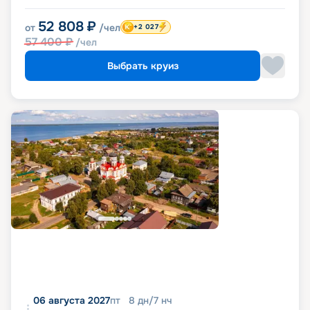
52 808
₽
от
/чел
+2 027
57 400
₽
/чел
Выбрать круиз
06 августа 2027
пт
8
дн
/
7
нч