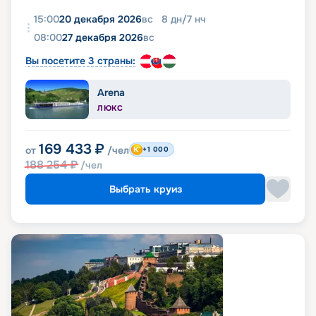
15:00
20 декабря 2026
вс
8
дн
/
7
нч
08:00
27 декабря 2026
вс
Вы посетите 3 страны:
Arena
ЛЮКС
169 433
₽
от
/чел
+1 000
188 254
₽
/чел
Выбрать круиз