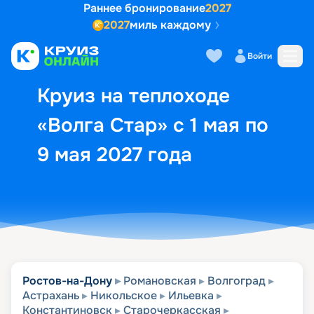
Раннее бронирование
2027
2027
миль каждому
Описание
Выбор кают
Маршрут и экск
Войти
Круиз на теплоходе
«Волга Стар» с 1 мая по
9 мая 2027 года
Ростов-на-Дону
Романовская
Волгоград
Астрахань
Никольское
Ильевка
Константиновск
Старочеркасская