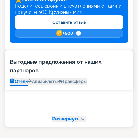
Поделитесь своими впечатлениями с нами и
получите
500
Круизных миль
Оставить отзыв
+
500
Выгодные предложения от наших
партнеров
🏨
✈️
🚗
Отели
Авиабилеты
Трансферы
Развернуть