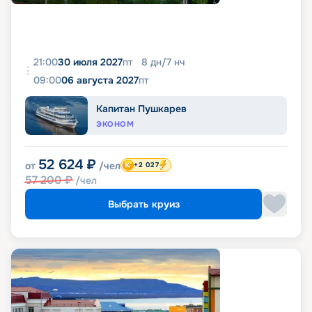
21:00
30 июля 2027
пт
8
дн
/
7
нч
09:00
06 августа 2027
пт
Капитан Пушкарев
ЭКОНОМ
52 624
₽
от
/чел
+2 027
57 200
₽
/чел
Выбрать круиз