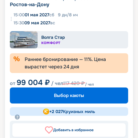
Ростов-на-Дону
15:00
01 мая 2027
сб
9
дн
/
8
нч
15:30
09 мая 2027
вс
Волга Стар
КОМФОРТ
Раннее бронирование —
11
%. Цена
вырастет через
24
дня
99 004
₽
от
/ чел
117 420
₽
/ чел
Выбор каюты
+
2 027
Круизных миль
Добавить в избранное