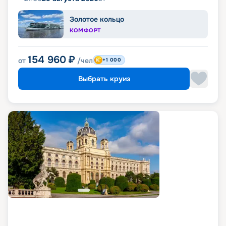
Золотое кольцо
КОМФОРТ
154 960
₽
от
/чел
+1 000
Выбрать круиз