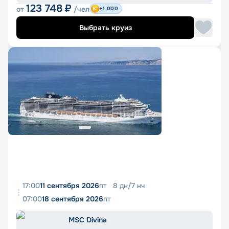
123 748
₽
от
/чел
+1 000
Выбрать круиз
17:00
11 сентября 2026
пт
8
дн
/
7
нч
07:00
18 сентября 2026
пт
MSC Divina