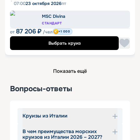
07:00
23 октября 2026
пт
MSC Divina
СТАНДАРТ
87 206
₽
от
/чел
+1 000
Выбрать круиз
Показать ещё
Вопросы-ответы
Круизы из Италии
В чем преимущества морских
Италия является идеальной точкой 
круизов из Италии 2026 – 2027?
отправления для круизов по всей 