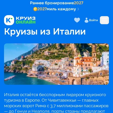
Раннее бронирование
2027
2027
миль каждому
Войти
ГЛАВНАЯ
•
ПОПУЛЯРНЫЕ НАПРАВЛЕНИЯ
•
КРУИЗЫ ИЗ ИТАЛИИ
Круизы из Италии
Италия остаётся бесспорным лидером круизного
туризма в Европе. От Чивитавеккьи — главных
морских ворот Рима с 3,7 миллионами пассажиров
— до Генуи и Неаполя, порты страны предлагают