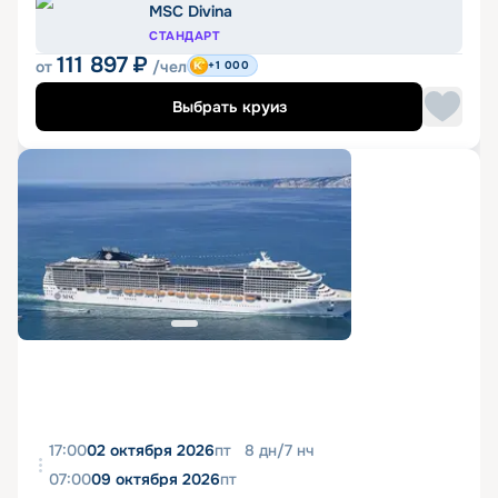
MSC Divina
СТАНДАРТ
111 897
₽
от
/чел
+1 000
Выбрать круиз
17:00
02 октября 2026
пт
8
дн
/
7
нч
07:00
09 октября 2026
пт