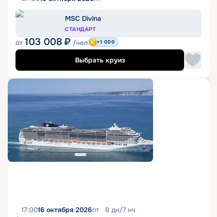
MSC Divina
СТАНДАРТ
103 008
₽
от
/чел
+1 000
Выбрать круиз
17:00
16 октября 2026
пт
8
дн
/
7
нч