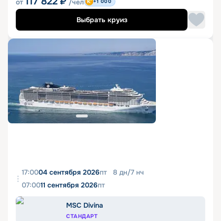
117 822
₽
от
/чел
+1 000
Выбрать круиз
17:00
04 сентября 2026
пт
8
дн
/
7
нч
07:00
11 сентября 2026
пт
MSC Divina
СТАНДАРТ