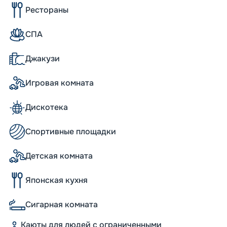
Рестораны
СПА
щадью около 40 тыс. м2;
тра. Интересное его украшение –
Джакузи
б;
лень и овощи для местных ресторанов.
Игровая комната
Дискотека
бычной Y-образной формой корпуса и
 разместятся 6850 пассажиров. Каждая из
Спортивные площадки
изайн интерьеров, с обилием стекла и
тов в будущее. Еще одна особенность MSC
 кают. В каждой каюте – индивидуальный
Детская комната
елевидение и прочие удобства,
Японская кухня
orld Europa
Сигарная комната
е питание по системе «все включено», с
Каюты для людей с ограниченными