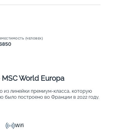
Пишит
ВМЕСТИМОСТЬ (ЧЕЛОВЕК)
6850
 MSC World Europa
о из линейки премиум-класса, которую
о было построено во Франции в 2022 году.
вационные разработки, которые
ассажиров и повышение показателей
х каютах может разместиться 6 850
Wifi
природном газе;