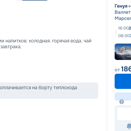
+
54
фотографий
Генуя
Валлет
Марсе
16:00
2
08:00
и напитков: холодная, горячая вода, чай
 завтрака;
18
от
оплачивается на борту теплохода