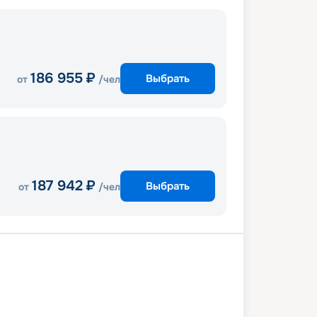
186 955
₽
Выбрать
от
/чел
187 942
₽
Выбрать
от
/чел
Неаполь
Мессина
та (Мальта)
В море
Барселона
ль
Генуя