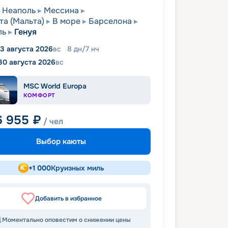
Неаполь
Мессина
та (Мальта)
В море
Барселона
ль
Генуя
3 августа 2026
вс
8
дн
/
7
нч
30 августа 2026
вс
MSC World Europa
КОМФОРТ
6 955
₽
/ чел
Выбор каюты
+
1 000
Круизных миль
Добавить в избранное
Моментально оповестим о снижении цены