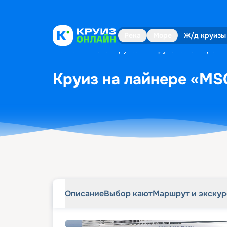
Описание
Выбор кают
Маршрут и экску
Река
Море
Ж/д круизы
Главная
•
Поиск круизов
•
Круиз на лайнере «M
Круиз на лайнере «MSC
Описание
Выбор кают
Маршрут и экску