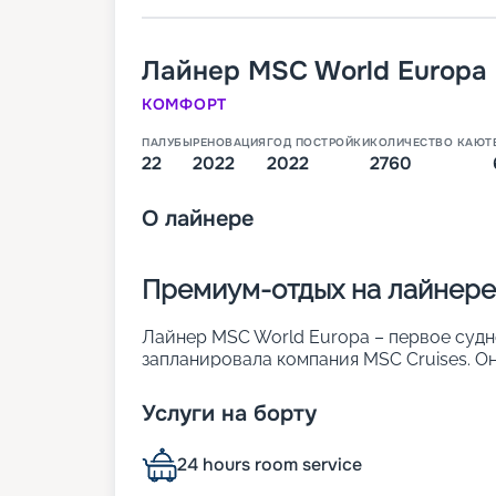
Лайнер
MSC World Europa
КОМФОРТ
ПАЛУБЫ
РЕНОВАЦИЯ
ГОД ПОСТРОЙКИ
КОЛИЧЕСТВО КАЮТ
22
2022
2022
2760
О
лайнере
Премиум-отдых на лайнере
Лайнер MSC World Europa – первое судн
запланировала компания MSC Cruises. Он
При его создании использовались инно
направлены на обеспечение комфорта п
Услуги на борту
экологичности. В 2 760 комфортабельны
человек. Другие особенности:
24 hours room service
• двигатели, работающие на сжиженном 
• ширина – 47 м;