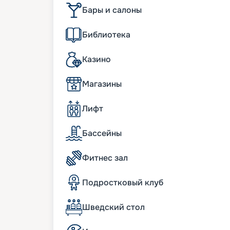
• длина судна – 330 метров;
Бары и салоны
• водоизмещение – более 205 тыс. т;
• скорость – 22 узла;
Библиотека
• общественные пространства общей пло
• полузакрытый променад длиной 103 ме
Казино
светодиодные пальмы высотой в 10 палу
• гидропонный сад, где выращивается зе
Магазины
К услугам пассажиров
Лифт
Лайнер сразу привлекает внимание нео
размерами – в 2760 каютах с удобством
Бассейны
палуб носит имя европейского города. Д
новаторских решений, переносит турис
World Europa – свой балкон есть у 65 %
Фитнес зал
санузел, кондиционер, интерактивное т
необходимые для комфортного отдыха.
Подростковый клуб
Питание на лайнере MSC W
Шведский стол
В стоимость путевки входит полноценно