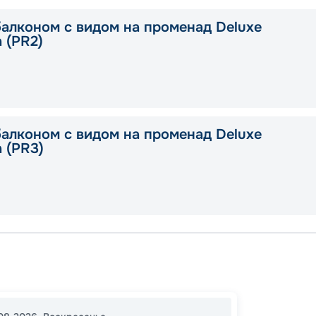
балконом с видом на променад Deluxe
a (PR2)
балконом с видом на променад Deluxe
a (PR3)
Генуя
Валлет
Марсе