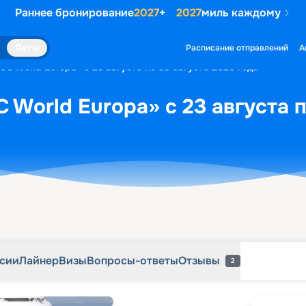
Раннее бронирование
2027
+
2027
миль каждому
рсии
Лайнер
Визы
Вопросы-ответы
Отзывы
2
Яхты
Расписание отправлений
А
SC World Europa» с 23 августа по 30 августа 2026 года
 World Europa» с 23 августа п
рсии
Лайнер
Визы
Вопросы-ответы
Отзывы
2