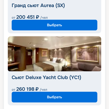
Гранд сьют Aurea (SX)
200 451
₽
от
/чел
Выбрать
Сьют Deluxe Yacht Club (YC1)
260 198
₽
от
/чел
Выбрать