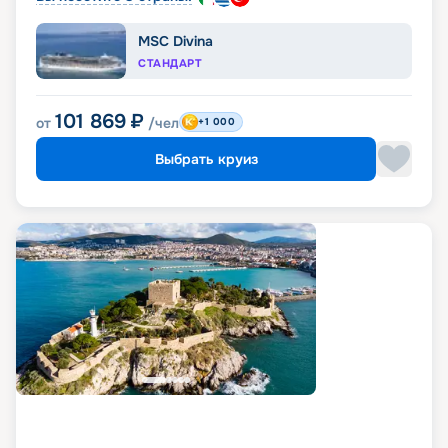
MSC Divina
СТАНДАРТ
101 869
₽
от
/чел
+1 000
Выбрать круиз