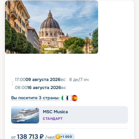
17:00
09 августа 2026
вс
8
дн
/
7
нч
08:00
16 августа 2026
вс
Вы посетите 3 страны:
MSC Musica
СТАНДАРТ
138 713
₽
от
/чел
+1 000