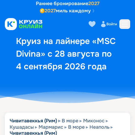
Раннее бронирование
2027
2027
миль каждому
Описание
Выбор кают
Маршрут и экск
Войти
Круиз на лайнере «MSC
Divina» с 28 августа по
4 сентября 2026 года
Чивитавеккья (Рим)
В море
Миконос
Кушадасы
Мармарис
В море
Неаполь
Чивитавеккья (Рим)