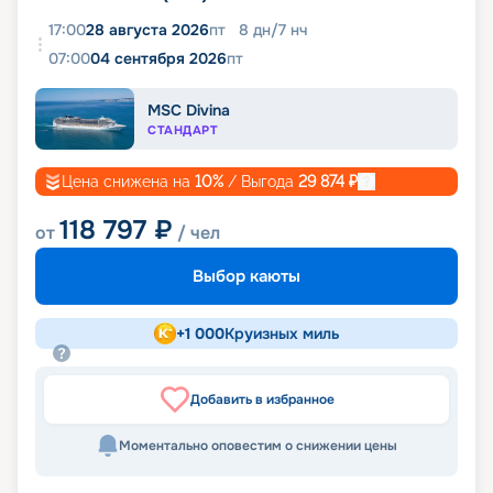
17:00
28 августа 2026
пт
8
дн
/
7
нч
07:00
04 сентября 2026
пт
MSC Divina
СТАНДАРТ
Цена снижена на
10
%
/ Выгода
29 874
₽
118 797
₽
от
/ чел
Выбор каюты
+
1 000
Круизных миль
Добавить в избранное
Моментально оповестим о снижении цены