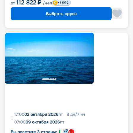
112 822
₽
от
/чел
+1 000
Выбрать круиз
17:00
02 октября 2026
пт
8
дн
/
7
нч
07:00
09 октября 2026
пт
Вы посетите 3 страны: