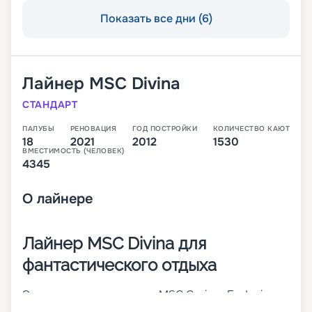
Показать все дни (6)
Лайнер
MSC Divina
СТАНДАРТ
ПАЛУБЫ
РЕНОВАЦИЯ
ГОД ПОСТРОЙКИ
КОЛИЧЕСТВО КАЮТ
18
2021
2012
1530
ВМЕСТИМОСТЬ (ЧЕЛОВЕК)
4345
О
лайнере
Лайнер MSC Divina для
фантастического отдыха
Это третье судно класса MSC Cruises Fantasia.
Оно считается одним из лучших во флоте всей