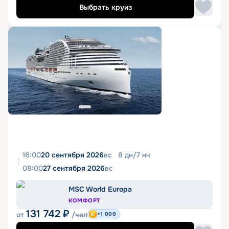
Выбрать круиз
16:00
20 сентября 2026
вс
8
дн
/
7
нч
08:00
27 сентября 2026
вс
MSC World Europa
КОМФОРТ
131 742
₽
от
/чел
+1 000