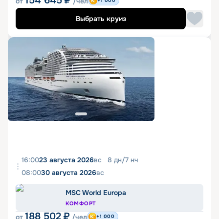
154 645
₽
от
/чел
+1 000
Выбрать круиз
16:00
23 августа 2026
вс
8
дн
/
7
нч
08:00
30 августа 2026
вс
MSC World Europa
КОМФОРТ
188 502
₽
от
/чел
+1 000