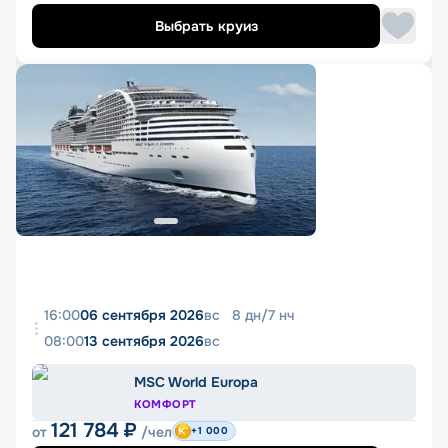
Выбрать круиз
16:00
06 сентября 2026
вс
8
дн
/
7
нч
08:00
13 сентября 2026
вс
MSC World Europa
КОМФОРТ
121 784
₽
от
/чел
+1 000