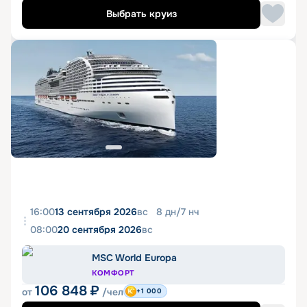
Выбрать круиз
16:00
13 сентября 2026
вс
8
дн
/
7
нч
08:00
20 сентября 2026
вс
MSC World Europa
КОМФОРТ
106 848
₽
от
/чел
+1 000