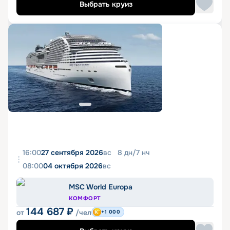
Выбрать круиз
16:00
27 сентября 2026
вс
8
дн
/
7
нч
08:00
04 октября 2026
вс
MSC World Europa
КОМФОРТ
144 687
₽
от
/чел
+1 000