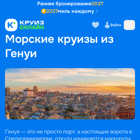
Раннее бронирование
2027
2027
миль каждому
Войти
ГЛАВНАЯ
•
ПОПУЛЯРНЫЕ НАПРАВЛЕНИЯ
•
МОРСКИЕ КРУИЗЫ ИЗ ГЕНУИ
Морские круизы из
Генуи
Генуя — это не просто порт, а настоящие ворота в
Средиземноморье, откуда начинаются маршруты