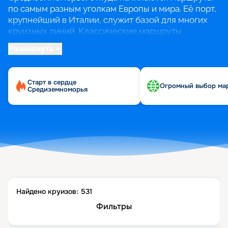
по самым разным уголкам Европы и мира. Её порт,
крупнейший в Италии, служит базой для многих
круизных линий. Классические маршруты
охватывают жемчужины Западного
Развернуть
Средиземноморья, предлагая за одну поездку
увидеть Марсель, Барселону, Валенсию, Пальма-
де-Мальорку, Рим и Неаполь.
Старт в сердце
Огромный выбор ма
Средиземноморья
Удобство такого путешествия в том, что Генуя —
идеальная точка старта для российских туристов,
позволяющая избежать длительных перелётов.
Современные лайнеры предлагают полный спектр
услуг для комфортного отдыха: рестораны,
бассейны и развлечения на борту. Лучшее время
для круиза — с мая по октябрь, когда на
побережье устанавливается тёплая и сухая
погода.
Найдено круизов:
531
Фильтры