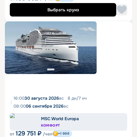
Выбрать круиз
16:00
30 августа 2026
вс
8
дн
/
7
нч
08:00
06 сентября 2026
вс
MSC World Europa
КОМФОРТ
129 751
₽
от
/чел
+1 000