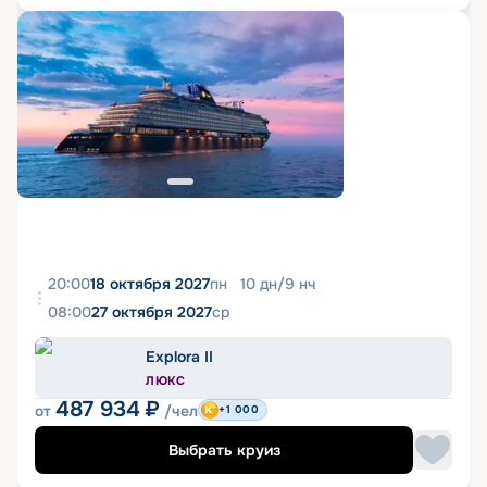
20:00
18 октября 2027
пн
10
дн
/
9
нч
08:00
27 октября 2027
ср
Explora II
ЛЮКС
487 934
₽
от
/чел
+1 000
Выбрать круиз