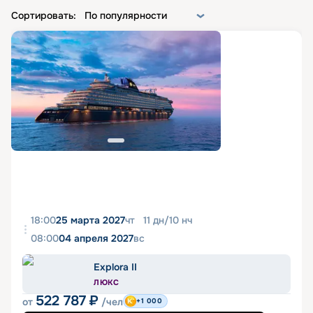
Сортировать:
По популярности
18:00
25 марта 2027
чт
11
дн
/
10
нч
08:00
04 апреля 2027
вс
Explora II
ЛЮКС
522 787
₽
от
/чел
+1 000