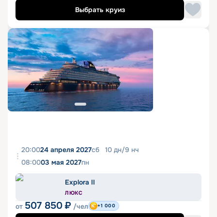
Выбрать круиз
20:00
24 апреля 2027
сб
10
дн
/
9
нч
08:00
03 мая 2027
пн
Explora II
ЛЮКС
507 850
₽
от
/чел
+1 000