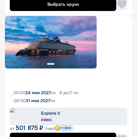
Выбрать круиз
20:00
24 мая 2027
пн
8
дн
/
7
нч
08:00
31 мая 2027
пн
Explora II
ЛЮКС
501 875
₽
от
/чел
+1 000