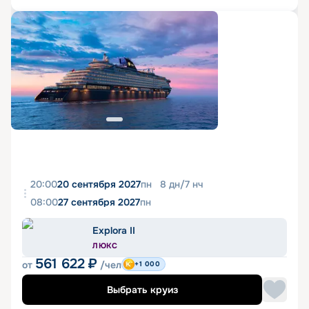
20:00
20 сентября 2027
пн
8
дн
/
7
нч
08:00
27 сентября 2027
пн
Explora II
ЛЮКС
561 622
₽
от
/чел
+1 000
Выбрать круиз