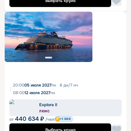
Выбрать круиз
20:00
05 июля 2027
пн
8
дн
/
7
нч
08:00
12 июля 2027
пн
Explora II
ЛЮКС
440 634
₽
от
/чел
+1 000
Выбрать круиз