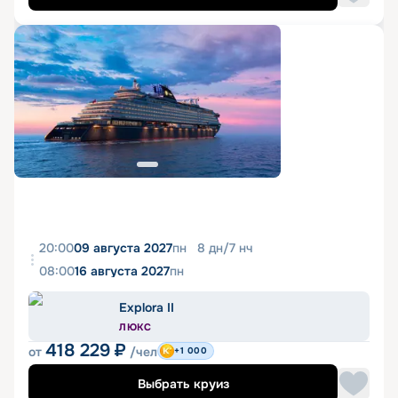
20:00
09 августа 2027
пн
8
дн
/
7
нч
08:00
16 августа 2027
пн
Explora II
ЛЮКС
418 229
₽
от
/чел
+1 000
Выбрать круиз