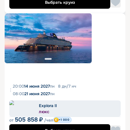
Выбрать круиз
20:00
14 июня 2027
пн
8
дн
/
7
нч
08:00
21 июня 2027
пн
Explora II
ЛЮКС
505 858
₽
от
/чел
+1 000