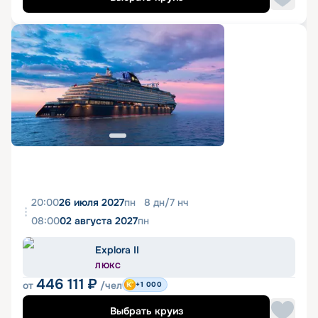
20:00
26 июля 2027
пн
8
дн
/
7
нч
08:00
02 августа 2027
пн
Explora II
ЛЮКС
446 111
₽
от
/чел
+1 000
Выбрать круиз