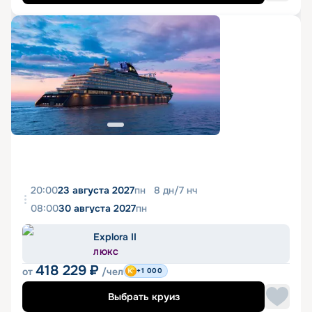
20:00
23 августа 2027
пн
8
дн
/
7
нч
08:00
30 августа 2027
пн
Explora II
ЛЮКС
418 229
₽
от
/чел
+1 000
Выбрать круиз