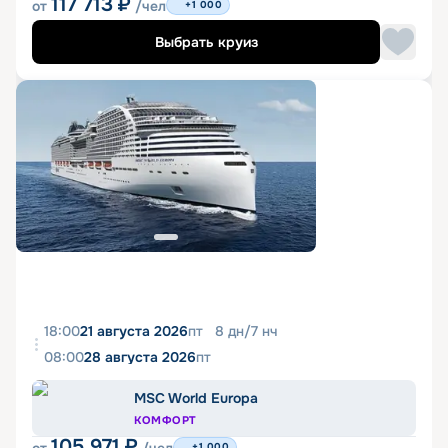
117 713
₽
от
/чел
+1 000
Выбрать круиз
18:00
21 августа 2026
пт
8
дн
/
7
нч
08:00
28 августа 2026
пт
MSC World Europa
КОМФОРТ
105 971
₽
+1 000