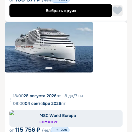
от
/чел
Выбрать круиз
18:00
28 августа 2026
пт
8
дн
/
7
нч
08:00
04 сентября 2026
пт
MSC World Europa
КОМФОРТ
115 756
₽
от
/чел
+1 000