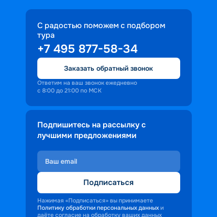
интересными портовыми городами 
Испании, Италии, Греции, Франции и 
С радостью поможем с подбором
других стран региона.
тура
+7 495 877-58-34
Заказать обратный звонок
Ответим на ваш звонок ежедневно
с 8:00 до 21:00 по МСК
Подпишитесь на рассылку с
лучшими предложениями
Подписаться
Нажимая «Подписаться» вы принимаете
Политику обработки персональных данных
и
даёте согласие на обработку ваших данных