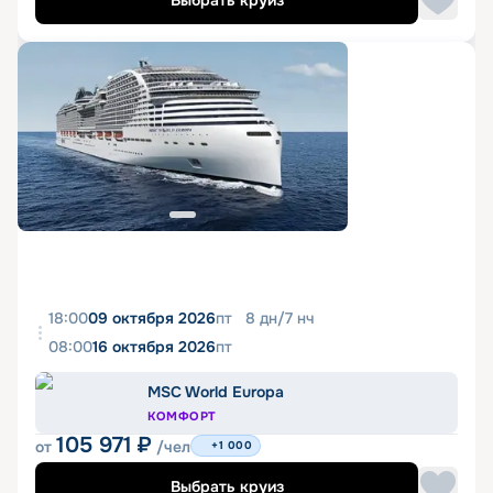
Выбрать круиз
18:00
09 октября 2026
пт
8
дн
/
7
нч
08:00
16 октября 2026
пт
MSC World Europa
КОМФОРТ
105 971
₽
от
/чел
+1 000
Выбрать круиз