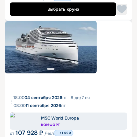
Выбрать круиз
18:00
04 сентября 2026
пт
8
дн
/
7
нч
08:00
11 сентября 2026
пт
MSC World Europa
КОМФОРТ
107 928
₽
от
/чел
+1 000