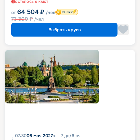
ОСТАЛОСЬ
6
КАЮТ
64 504
₽
от
/чел
+2 027
73 300
₽
/чел
Выбрать круиз
07:30
06 мая 2027
чт
7
дн
/
6
нч