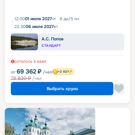
12:00
01 июля 2027
чт
6
дн
/
5
нч
22:30
06 июля 2027
вт
А.С. Попов
СТАНДАРТ
ОСТАЛОСЬ
5
КАЮТ
69 362
₽
от
/чел
+2 027
78 820
₽
/чел
Выбрать круиз