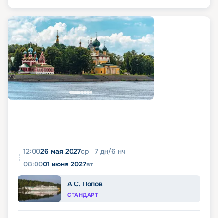
12:00
26 мая 2027
ср
7
дн
/
6
нч
08:00
01 июня 2027
вт
А.С. Попов
СТАНДАРТ