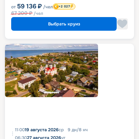
59 136
₽
от
/чел
+2 027
67 200
₽
/чел
Выбрать круиз
11:00
19 августа 2026
ср
9
дн
/
8
нч
06:30
27 августа 2026
чт