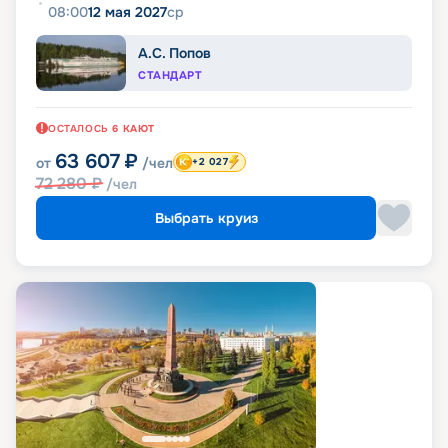
08:00
12 мая 2027
ср
А.С. Попов
СТАНДАРТ
ОСТАЛОСЬ
6
КАЮТ
63 607
₽
от
/чел
+2 027
72 280
₽
/чел
Выбрать круиз