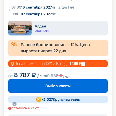
07:00
16 сентября 2027
чт
2
дн
/
1
нч
08:00
17 сентября 2027
пт
Алдан
ЭКОНОМ
Раннее бронирование —
12
%. Цена
вырастет через
22
дня
Цена снижена на
12
%
/ Выгода
1 198
₽
8 787
₽
от
/ чел
9 985
₽
/ чел
Выбор каюты
+
2 027
Круизных миль
ОСТАЛОСЬ
6
КАЮТ