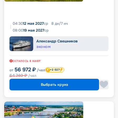
04:30
12 мая 2027
ср
8
дн
/
7
нч
08:00
19 мая 2027
ср
Александр Свешников
ЭКОНОМ
ОСТАЛОСЬ
8
КАЮТ
56 972
₽
от
/чел
+2 027
64 740
₽
/чел
Выбрать круиз