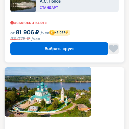
А.С. Попов
СТАНДАРТ
ОСТАЛОСЬ
4
КАЮТЫ
81 906
₽
от
/чел
+2 027
93 075
₽
/чел
Выбрать круиз