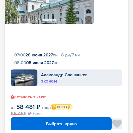
07:00
28 июня 2027
пн
8
дн
/
7
нч
08:00
05 июля 2027
пн
Александр Свешников
ЭКОНОМ
ОСТАЛОСЬ
9
КАЮТ
58 481
₽
от
/чел
+2 027
66 455
₽
/чел
Выбрать круиз