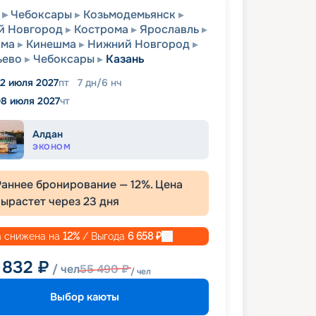
Чебоксары
Козьмодемьянск
й Новгород
Кострома
Ярославль
ома
Кинешма
Нижний Новгород
ьево
Чебоксары
Казань
2 июля 2027
пт
7
дн
/
6
нч
8 июля 2027
чт
Алдан
ЭКОНОМ
Раннее бронирование —
12
%. Цена
вырастет через
23
дня
 снижена на
12
%
/ Выгода
6 658
₽
 832
₽
/ чел
55 490
₽
/ чел
Выбор каюты