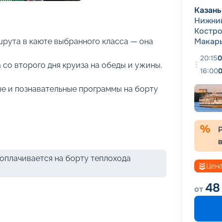
+
23
фотографий
Казань
Нижни
Костр
Макар
рута в каюте выбранного класса — она
20:15
0
 со второго дня круиза на обеды и ужины.
16:00
0
е и познавательные программы на борту
оплачивается на борту теплохода
Цена
48
от