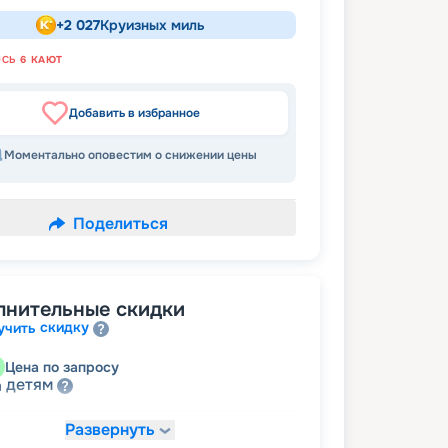
+
2 027
Круизных миль
ОСЬ
6
КАЮТ
Добавить в избранное
Моментально оповестим о снижении цены
Поделиться
лнительные скидки
скидку
учить
Цена по запросу
детям
а
Развернуть
52 716
₽
/ турист
т