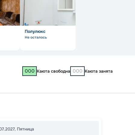
Полулюкс
Не осталось
000
000
Каюта свободна
Каюта занята
Казань
Нижни
Костр
07.2027
,
Пятница
Макар