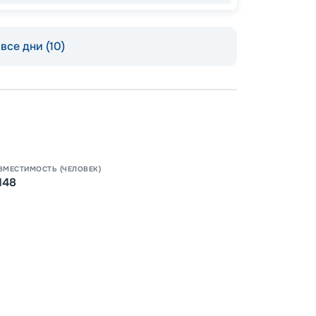
все дни (10)
Допо
Как пол
ВМЕСТИМОСТЬ (ЧЕЛОВЕК)
148
-
100
%
Скидк
-
5
%
о
Скидк
Пишит