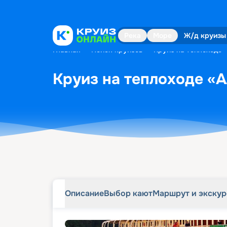
Описание
Выбор кают
Маршрут и экску
Река
Море
Ж/д круизы
Главная
•
Поиск круизов
•
Круиз на теплоходе 
Круиз на теплоходе «А
Описание
Выбор кают
Маршрут и экску