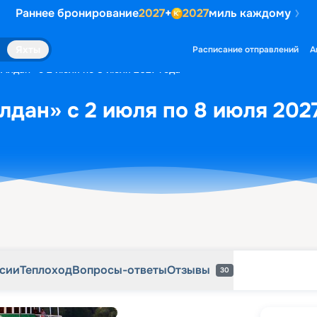
Раннее бронирование
2027
+
2027
миль каждому
рсии
Теплоход
Вопросы-ответы
Отзывы
30
Яхты
Расписание отправлений
А
«Алдан» с 2 июля по 8 июля 2027 года
лдан» с 2 июля по 8 июля 202
рсии
Теплоход
Вопросы-ответы
Отзывы
30