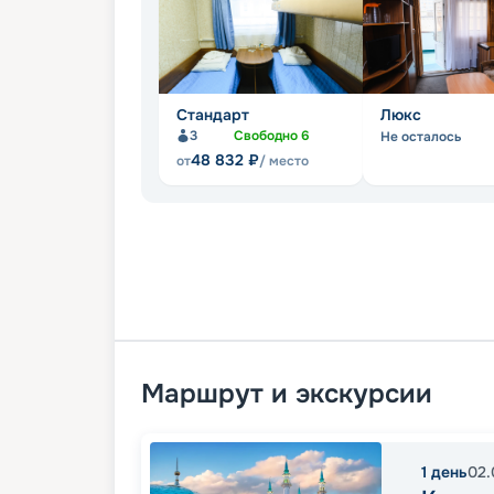
Стандарт
Люкс
3
Свободно
6
Не осталось
48 832
₽
от
/ место
Маршрут и экскурсии
1
день
02.