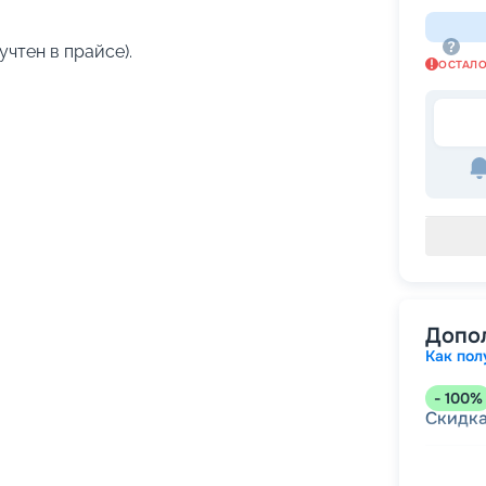
учтен в прайсе).
ОСТАЛ
Допо
Как пол
-
100
%
Скидк
-
5
%
о