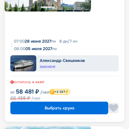
07:00
28 июня 2027
пн
8
дн
/
7
нч
08:00
05 июля 2027
пн
Александр Свешников
ЭКОНОМ
ОСТАЛОСЬ
9
КАЮТ
58 481
₽
от
/чел
+2 027
66 455
₽
/чел
Выбрать круиз