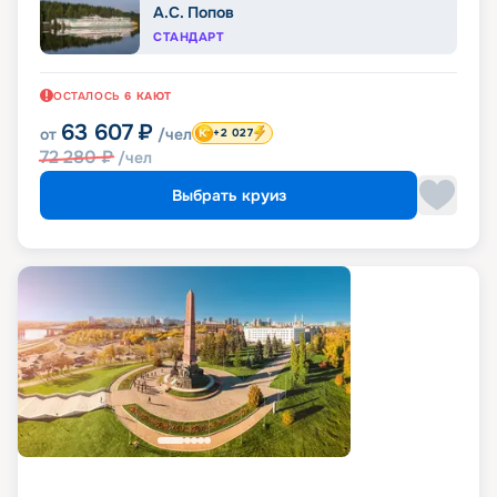
А.С. Попов
СТАНДАРТ
ОСТАЛОСЬ
6
КАЮТ
63 607
₽
от
/чел
+2 027
72 280
₽
/чел
Выбрать круиз