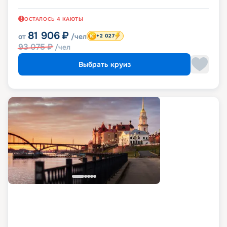
ОСТАЛОСЬ
4
КАЮТЫ
81 906
₽
от
/чел
+2 027
93 075
₽
/чел
Выбрать круиз