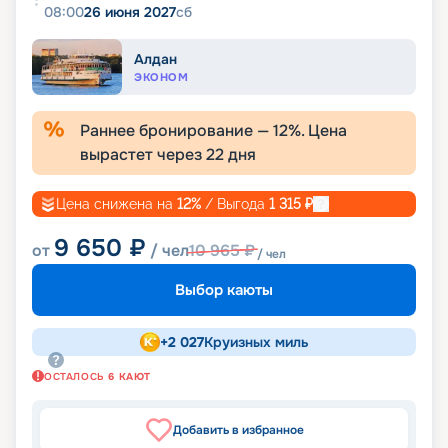
08:00
26 июня 2027
сб
Алдан
ЭКОНОМ
Раннее бронирование —
12
%. Цена
вырастет через
22
дня
Цена снижена на
12
%
/ Выгода
1 315
₽
9 650
₽
от
/ чел
10 965
₽
/ чел
Выбор каюты
+
2 027
Круизных миль
ОСТАЛОСЬ
6
КАЮТ
Добавить в избранное