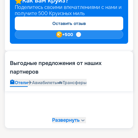
Как вам круиз?
Поделитесь своими впечатлениями с нами и
получите
500
Круизных миль
Оставить отзыв
+
500
Выгодные предложения от наших
партнеров
🏨
✈️
🚗
Отели
Авиабилеты
Трансферы
Развернуть