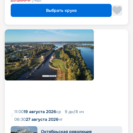
67 200
₽
/чел
Выбрать круиз
11:00
19 августа 2026
ср
9
дн
/
8
нч
06:30
27 августа 2026
чт
Октябрьская революция