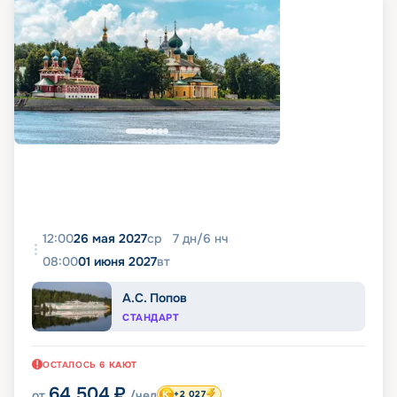
12:00
26 мая 2027
ср
7
дн
/
6
нч
08:00
01 июня 2027
вт
А.С. Попов
СТАНДАРТ
ОСТАЛОСЬ
6
КАЮТ
64 504
₽
от
/чел
+2 027