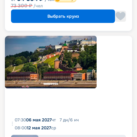
73 300
₽
/чел
Выбрать круиз
07:30
06 мая 2027
чт
7
дн
/
6
нч
08:00
12 мая 2027
ср