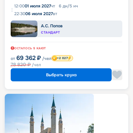
12:00
01 июля 2027
чт
6
дн
/
5
нч
22:30
06 июля 2027
вт
А.С. Попов
СТАНДАРТ
ОСТАЛОСЬ
5
КАЮТ
69 362
₽
от
/чел
+2 027
78 820
₽
/чел
Выбрать круиз