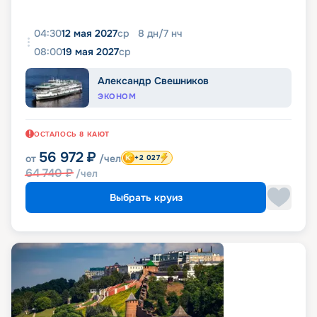
04:30
12 мая 2027
ср
8
дн
/
7
нч
08:00
19 мая 2027
ср
Александр Свешников
ЭКОНОМ
ОСТАЛОСЬ
8
КАЮТ
56 972
₽
от
/чел
+2 027
64 740
₽
/чел
Выбрать круиз